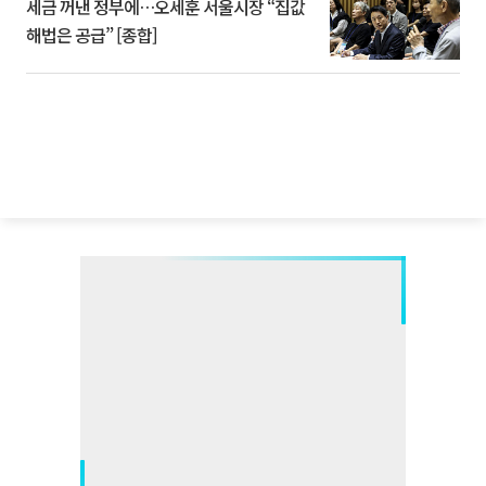
세금 꺼낸 정부에…오세훈 서울시장 “집값
해법은 공급” [종합]