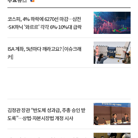
코스피, 4% 하락에 6270선 마감…삼전
·SK하닉 '와르르' 각각 6%·10%대 급락
ISA 계좌, 5년마다 깨라고요? [이슈크래
커]
김정관 장관 “반도체 성과급, 주총 승인 받
도록”…상법·자본시장법 개정 시사