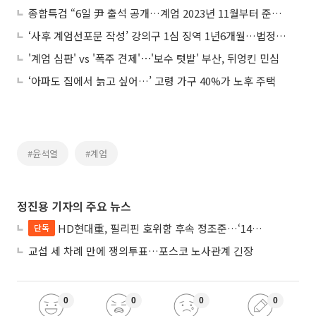
종합특검 “6일 尹 출석 공개…계엄 2023년 11월부터 준비 정황 확인”
‘사후 계엄선포문 작성’ 강의구 1심 징역 1년6개월…법정구속
'계엄 심판' vs '폭주 견제'⋯'보수 텃밭' 부산, 뒤엉킨 민심
‘아파도 집에서 늙고 싶어…’ 고령 가구 40%가 노후 주택
#윤석열
#계엄
정진용 기자의 주요 뉴스
HD현대重, 필리핀 호위함 후속 정조준…‘14척+α’ 싹쓸이 노린다
단독
교섭 세 차례 만에 쟁의투표…포스코 노사관계 긴장
0
0
0
0