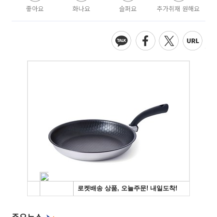
좋아요
화나요
슬퍼요
추가취재 원해요
주요뉴스