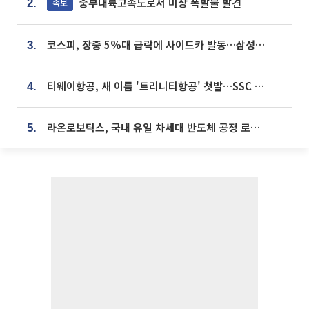
중부내륙고속도로서 미상 폭발물 발견
속보
2.
코스피, 장중 5%대 급락에 사이드카 발동…삼성·SK 동반 폭락
3.
티웨이항공, 새 이름 '트리니티항공' 첫발…SSC 전략 본격화
4.
라온로보틱스, 국내 유일 차세대 반도체 공정 로봇 개발 ‘고객사 테스트 진행’
5.