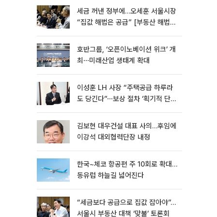
세금 꺼낸 정부에…오세훈 서울시장
“집값 해법은 공급” [부동산 해법
전쟁]
호반그룹, ‘오픈이노베이션 위크’ 개
최⋯미래산업 생태계 확대
이성훈 LH 사장 “주택공급 하루라
도 당긴다”⋯보상 절차 ‘획기적 단
축’
김보현 대우건설 대표 사의…후임에
이강석 대외협력단장 내정
한국~체코 항공편 주 10회로 확대…
동유럽 하늘길 넓어진다
“세금보다 공급으로 집값 잡아야”…
서울시 부동산 대책 ‘맞불’ 토론회