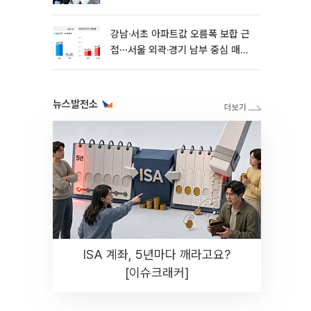
강남·서초 아파트값 오름폭 보합 근
접⋯서울 외곽·경기 남부 중심 매수
세
뉴스발전소
ISA 계좌, 5년마다 깨라고요?
[이슈크래커]