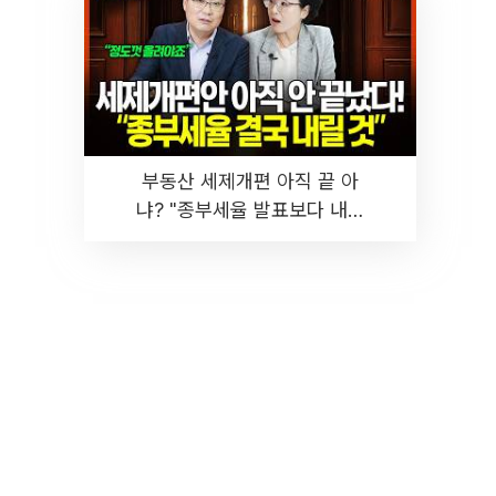
부동산 세제개편 아직 끝 아
냐? "종부세율 발표보다 내릴
것" 장기거주·양도세 전망 I 집
땅지성 I 김인만, 진미윤