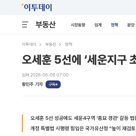
부동산
시장동향
업계
정책
분양
이투데이
부동산
정책
오세훈 5선에 ‘세운지구 
입력 2026-06-06 07:00
황민주 기자
구독
오세훈 5선 성공에도 세운4구역 ‘종묘 경관’ 갈등 
개정 특별법 시행령 힘입은 국가유산청 “높이 재검토