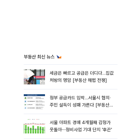
부동산 최신 뉴스
세금은 빠르고 공급은 더디다…집값
처방의 명암 [부동산 해법 전쟁]
정부 공급카드 임박…서울시 협의·
주민 설득이 성패 가른다 [부동산
해법 전쟁]
서울 아파트 경매 4개월째 감정가
웃돌아⋯정비사업 기대 단지 '후끈'