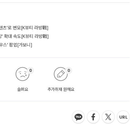
텐츠’로 변모[K뷰티 라방戰]
’ 확대 속도[K뷰티 라방戰]
우스’ 팝업[가보니]
0
0
슬퍼요
추가취재 원해요