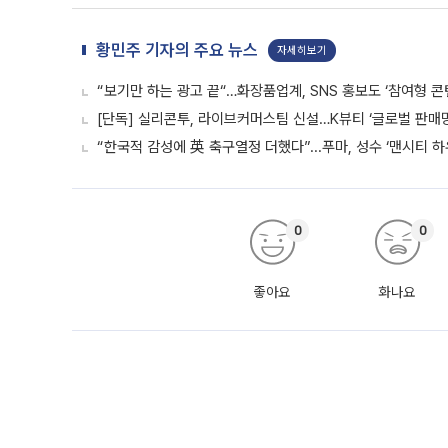
황민주 기자의 주요 뉴스
자세히보기
“보기만 하는 광고 끝“…화장품업계, SNS 홍보도 ‘참여형 콘
[단독] 실리콘투, 라이브커머스팀 신설…K뷰티 ‘글로벌 판매망
“한국적 감성에 英 축구열정 더했다”...푸마, 성수 ‘맨시티 하
0
0
좋아요
화나요