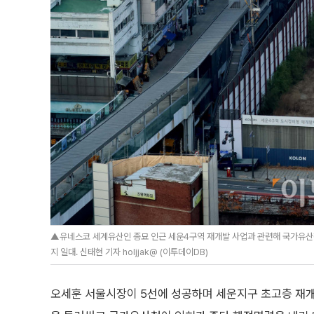
▲유네스코 세계유산인 종묘 인근 세운4구역 재개발 사업과 관련해 국가유산청
지 일대. 신태현 기자 holjjak@ (이투데이DB)
오세훈 서울시장이 5선에 성공하며 세운지구 초고층 재개