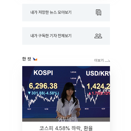
내가 저장한 뉴스 모아보기
내가 구독한 기자 전체보기
한 컷
코스피 4.58% 하락, 환율