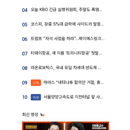
오늘 KBO 긴급 실행위원회, 주말도 폭염취소 될까
04
코스피, 장중 5%대 급락에 사이드카 발동…삼성·SK 동반 폭락
05
트럼프 “자석 사업을 하라”…제이에스링크, 비중국 영구자석 공급망 구축 속도
06
티웨이항공, 새 이름 '트리니티항공' 첫발…SSC 전략 본격화
07
라온로보틱스, 국내 유일 차세대 반도체 공정 로봇 개발 ‘고객사 테스트 진행’
08
하마스 “네타냐후 합의안 거절, 총선 앞두고 시간 끌기”
09
단독
서울양양고속도로 이천터널 앞 사고 발생
10
속보
최신 영상