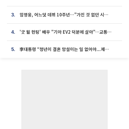
임영웅, 어느덧 데뷔 10주년⋯"가진 것 없던 시절, 내 앞엔 20명의 팬뿐"
3.
'굿 윌 헌팅' 배우 "기아 EV2 덕분에 살아"…교통사고 후 안전성 극찬
4.
李대통령 “청년이 결혼 망설이는 일 없어야...제도상 불이익 조사”
5.