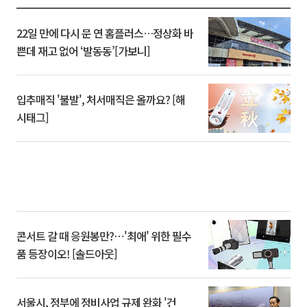
22일 만에 다시 문 연 홈플러스…정상화 바
쁜데 재고 없어 ‘발동동’[가보니]
입추매직 '불발', 처서매직은 올까요? [해
시태그]
콘서트 갈 때 응원봉만?⋯'최애' 위한 필수
품 등장이오! [솔드아웃]
서울시, 정부에 정비사업 규제 완화 '건