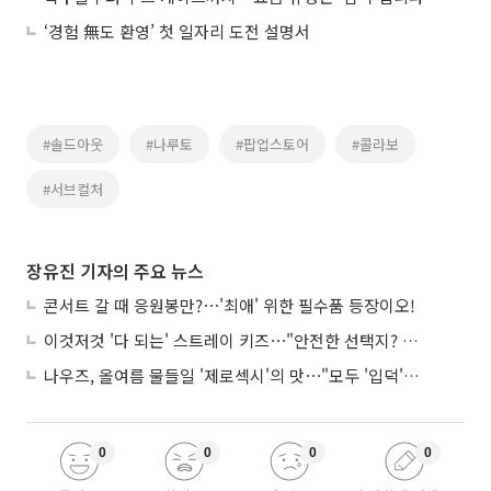
‘경험 無도 환영’ 첫 일자리 도전 설명서
#솔드아웃
#나루토
#팝업스토어
#콜라보
#서브컬처
장유진 기자의 주요 뉴스
콘서트 갈 때 응원봉만?⋯'최애' 위한 필수품 등장이오!
이것저것 '다 되는' 스트레이 키즈⋯"안전한 선택지? 도전이 재밌죠"
나우즈, 올여름 물들일 '제로섹시'의 맛⋯"모두 '입덕'시킬 것"
0
0
0
0