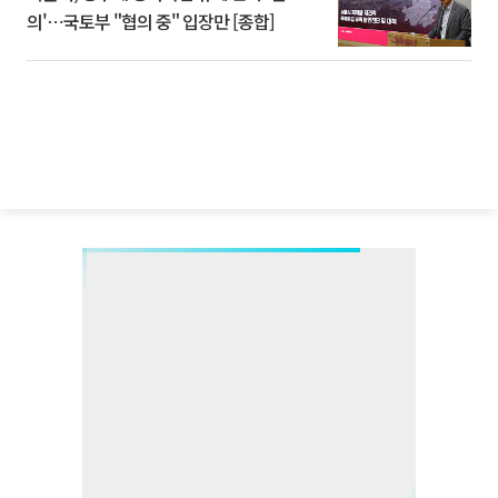
의'⋯국토부 "협의 중" 입장만 [종합]