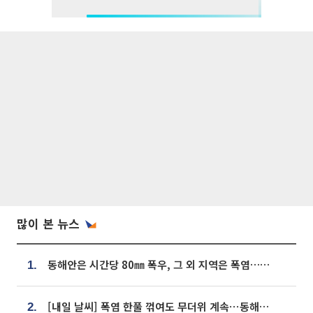
많이 본 뉴스
동해안은 시간당 80㎜ 폭우, 그 외 지역은 폭염…‘극과 극 날씨’
1.
[내일 날씨] 폭염 한풀 꺾여도 무더위 계속⋯동해안 이틀 연속 비
2.