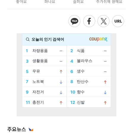
좋아요
화나요
슬퍼요
추가취재 원해요
주요뉴스