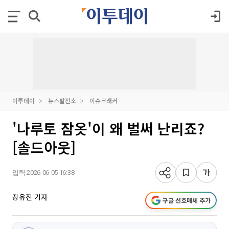
이투데이
뉴스발전소
이슈크래커
'나루토 잠옷'이 왜 벌써 난리죠?
[솔드아웃]
입력 2026-06-05 16:38
장유진 기자
구글 선호매체 추가