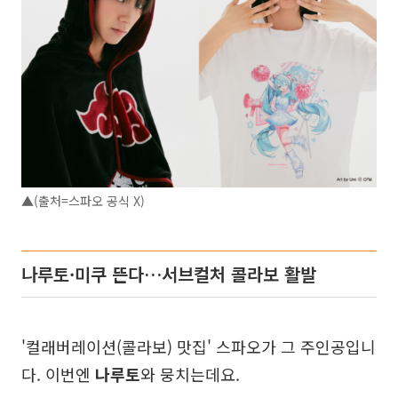
▲(출처=스파오 공식 X)
나루토·미쿠 뜬다…서브컬처 콜라보 활발
'컬래버레이션(콜라보) 맛집' 스파오가 그 주인공입니
다. 이번엔
나루토
와 뭉치는데요.