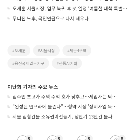
오세훈 서울시장, 업무 복귀 후 첫 일정 ‘여름철 대책 특별 점검회의’ 주재
무너진 노후, 국민연금으로 다시 세우다
#오세훈
#서울시장
#세운4구역
#용산국제업무지구
#신통AI기획
이난희 기자의 주요 뉴스
집주인 초고가 주택 수억 호가 낮추고⋯세입자는 퇴거 위기
"완성된 인프라에 몰린다"⋯청약 시장 '정비사업 독주' 42배 격차
서울 집합건물 소유권이전등기, 상반기 13만건 돌파
0
0
0
0