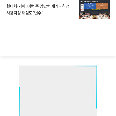
현대차·기아, 이번 주 임단협 재개…하청
사용자성 재심도 ‘변수’