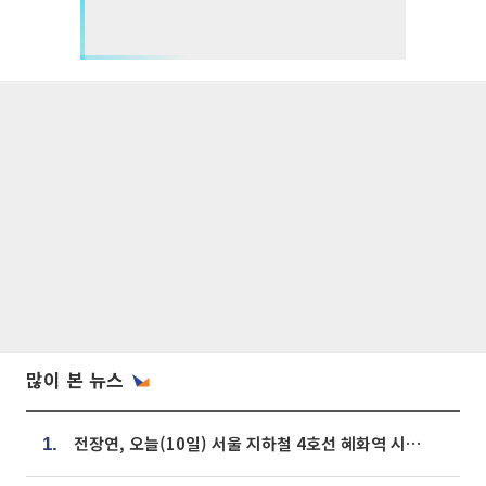
많이 본 뉴스
전장연, 오늘(10일) 서울 지하철 4호선 혜화역 시위…1호선 용산역 무정차
1.