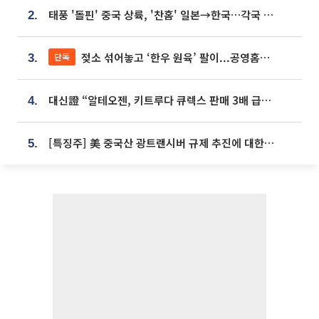
태풍 '돌핀' 중국 상륙, '찬홈' 일본→한국…각국 기상청 예상 경로는?
2.
젖소 섞어놓고 ‘한우 원육’ 팔이...공영홈쇼핑 표기·검증 구멍
단독
3.
대신證 “알테오젠, 키트루다 큐렉스 판매 3배 급증…목표가 41만원 상향”
4.
[특징주] 美 중국산 광트랜시버 규제 추진에 대한광통신 등 광통신株 강세
5.