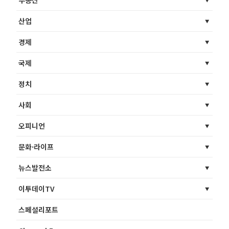
부동산
산업
경제
국제
정치
사회
오피니언
문화·라이프
뉴스발전소
이투데이TV
스페셜리포트