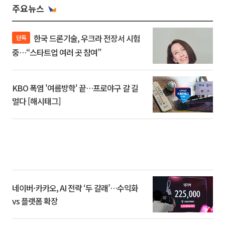
주요뉴스
한국 드론기술, 우크라 전장서 시험
단독
중…“스타트업 여러 곳 참여”
KBO 폭염 '여름방학' 끝…프로야구 갈 길
멀다 [해시태그]
네이버·카카오, AI 전략 ‘두 갈래’…수익화
vs 플랫폼 확장