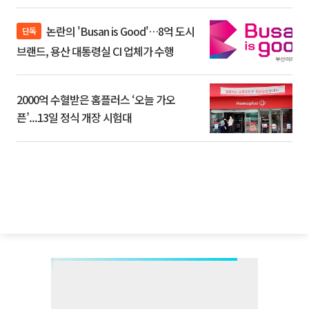
논란의 'Busan is Good'…8억 도시
단독
브랜드, 용산 대통령실 CI 업체가 수행
2000억 수혈받은 홈플러스 ‘오늘 가오
픈’...13일 정식 개장 시험대