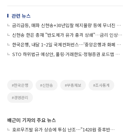
관련 뉴스
금리급등, 매파 신현송+30년입찰 헤지물량 등에 무너진 투심
신현송 한은 총재 "반도체가 유가 충격 상쇄"…금리 인상 여력 시사
한국은행, 내달 1~2일 국제컨퍼런스⋯'중앙은행과 화폐 미래' 주제
STO 하위법규 예상안, 풀링·거래한도·정형증권 로드맵 제시
#한국은행
#신현송
#부총재보
#조사통계
#경영관리
배근미 기자의 주요 뉴스
호르무즈발 유가 상승에 투심 난조⋯"1420원 중후반 등락"