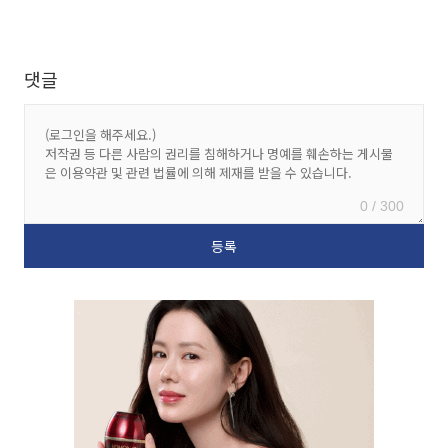
댓글
0 / 300