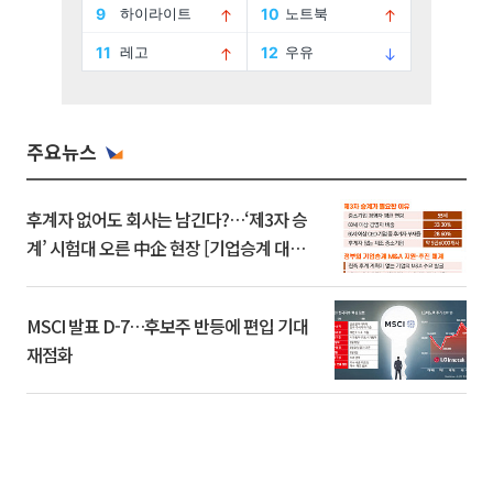
주요뉴스
후계자 없어도 회사는 남긴다?…‘제3자 승
계’ 시험대 오른 中企 현장 [기업승계 대전
환]
MSCI 발표 D-7…후보주 반등에 편입 기대
재점화