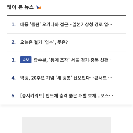
많이 본 뉴스
태풍 '돌핀' 오키나와 접근…일본기상청 경로 업데이트
1.
오늘은 절기 '입추', 뜻은?
2.
합수본, '통계 조작' 서울·경기·충북 선관위 등 추가 압수수색
속보
3.
빅뱅, 20주년 기념 '새 뱅봉' 선보인다⋯콘서트 앞두고 팝업 개최
4.
[증시키워드] 반도체 충격 뚫은 개별 호재...포스코퓨처엠·에코프로·한화솔루션 '눈길'
5.