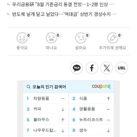
우리금융硏 "8월 기준금리 동결 전망⋯1~2명 인상 소수의견 낼 것"
반도체 날개 달고 날았다⋯'역대급' 상반기 경상수지 흑자 2000억달러 육박
0
0
0
0
좋아요
화나요
슬퍼요
추가취재 원해요