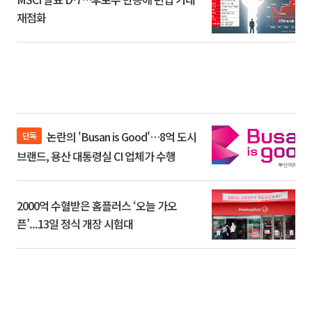
재점화
논란의 'Busan is Good'…8억 도시
단독
브랜드, 용산 대통령실 CI 업체가 수행
2000억 수혈받은 홈플러스 ‘오늘 가오
픈’...13일 정식 개장 시험대