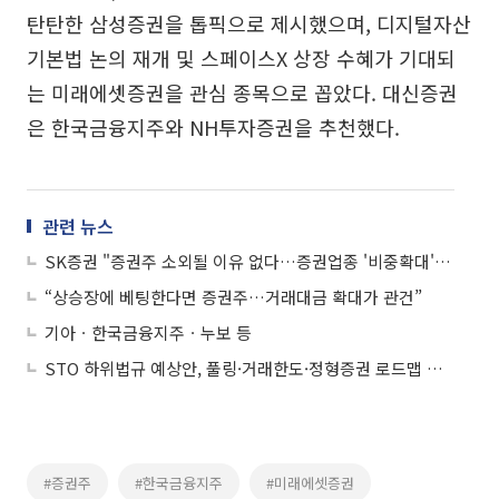
탄탄한 삼성증권을 톱픽으로 제시했으며, 디지털자산
기본법 논의 재개 및 스페이스X 상장 수혜가 기대되
는 미래에셋증권을 관심 종목으로 꼽았다. 대신증권
은 한국금융지주와 NH투자증권을 추천했다.
관련 뉴스
SK증권 "증권주 소외될 이유 없다…증권업종 '비중확대' 유지"
“상승장에 베팅한다면 증권주…거래대금 확대가 관건”
기아ㆍ한국금융지주ㆍ누보 등
STO 하위법규 예상안, 풀링·거래한도·정형증권 로드맵 제시
#증권주
#한국금융지주
#미래에셋증권