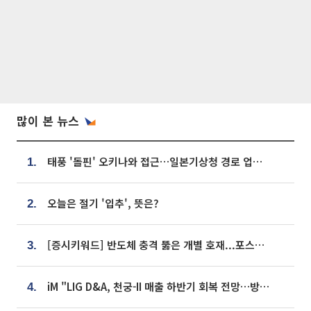
많이 본 뉴스
태풍 '돌핀' 오키나와 접근…일본기상청 경로 업데이트
1.
오늘은 절기 '입추', 뜻은?
2.
[증시키워드] 반도체 충격 뚫은 개별 호재...포스코퓨처엠·에코프로·한화솔루션 '눈길'
3.
iM "LIG D&A, 천궁-II 매출 하반기 회복 전망…방산 톱픽 유지"
4.