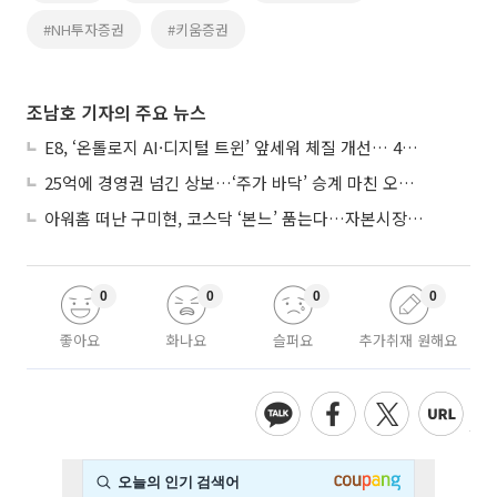
#NH투자증권
#키움증권
조남호 기자의 주요 뉴스
E8, ‘온톨로지 AI·디지털 트윈’ 앞세워 체질 개선… 4분기 흑자전환 총력
25억에 경영권 넘긴 상보…‘주가 바닥’ 승계 마친 오너 2세, 주가 부양 나설까
아워홈 떠난 구미현, 코스닥 ‘본느’ 품는다…자본시장 전면 등판
0
0
0
0
좋아요
화나요
슬퍼요
추가취재 원해요