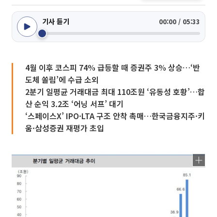
기사 듣기
00:00 / 05:33
4월 이후 코스피 74% 급등할 때 증권주 3% 상승…‘반
도체 쏠림’에 수급 소외
2분기 일평균 거래대금 최대 110조원 ‘유동성 호황’…합
산 순익 3.2조 ‘어닝 서프’ 대기
‘스페이스X’ IPO·LTA 구조 안착 촉매…한국금융지주·키
움·삼성증권 재평가 초입