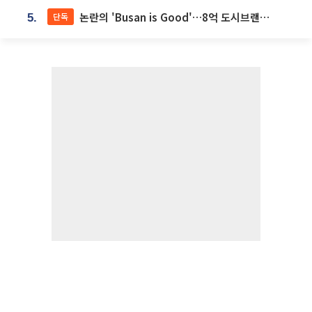
논란의 'Busan is Good'…8억 도시브랜드, 용산 대통령실 CI 업체가 수행
단독
5.