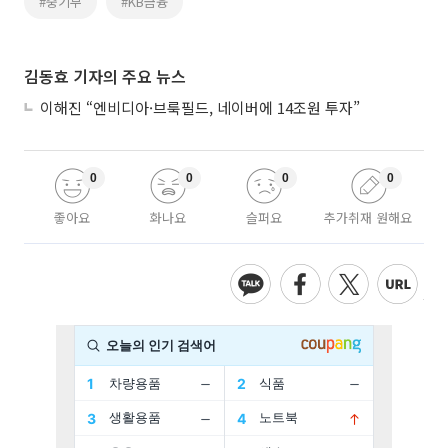
#중기부
#KB금융
김동효 기자의 주요 뉴스
이해진 “엔비디아·브룩필드, 네이버에 14조원 투자”
0
0
0
0
좋아요
화나요
슬퍼요
추가취재 원해요