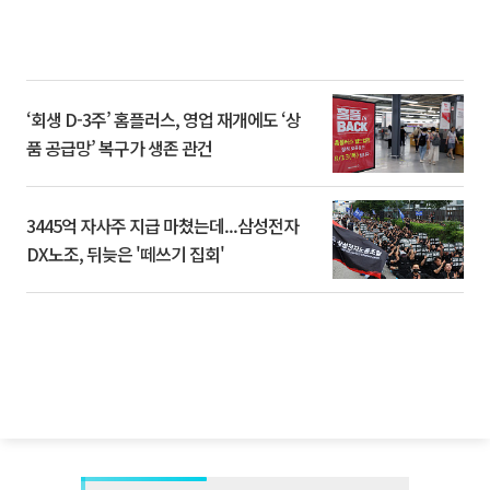
‘회생 D-3주’ 홈플러스, 영업 재개에도 ‘상
품 공급망’ 복구가 생존 관건
3445억 자사주 지급 마쳤는데...삼성전자
DX노조, 뒤늦은 '떼쓰기 집회'