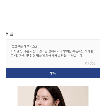
댓글
0 / 300