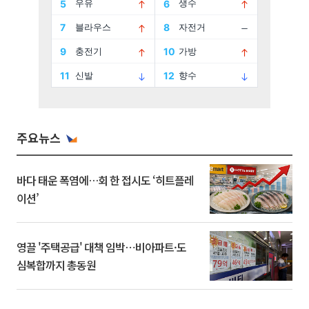
주요뉴스
바다 태운 폭염에…회 한 접시도 ‘히트플레
이션’
영끌 '주택공급' 대책 임박⋯비아파트·도
심복합까지 총동원