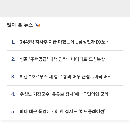
많이 본 뉴스
3445억 자사주 지급 마쳤는데...삼성전자 DX노조, 뒤늦은 '떼쓰기 집회'
1.
영끌 '주택공급' 대책 임박⋯비아파트·도심복합까지 총동원
2.
이란 “호르무즈 새 항로 합의 매우 근접...미국 배상 먼저”
3.
우성빈 기장군수 ‘유튜브 정치’에…국민의힘 군의원들 집단 반발
4.
바다 태운 폭염에…회 한 접시도 ‘히트플레이션’
5.