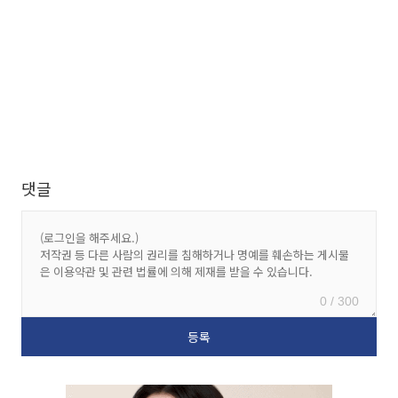
댓글
0 / 300