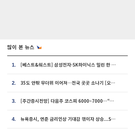
많이 본 뉴스
[베스트&워스트] 삼성전자·SK하이닉스 밀린 한 주…상상인증권은 85% 급등
1.
35도 안팎 무더위 이어져…전국 곳곳 소나기 [오늘 날씨]
2.
[주간증시전망] 다음주 코스피 6000~7000⋯“外人 수급은 정책이 변수”
3.
뉴욕증시, 연준 금리인상 기대감 꺾이자 상승...S&P500 사상 최고치 [종합]
4.