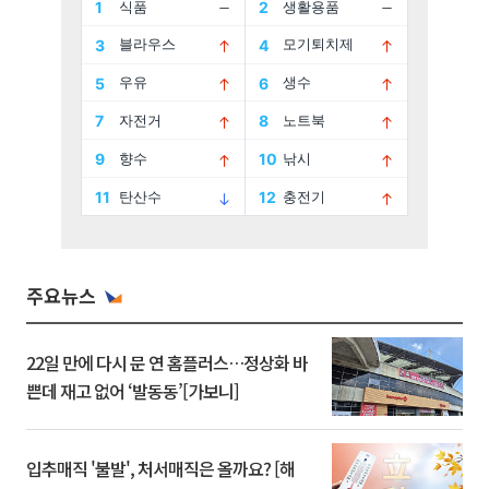
주요뉴스
22일 만에 다시 문 연 홈플러스…정상화 바
쁜데 재고 없어 ‘발동동’[가보니]
입추매직 '불발', 처서매직은 올까요? [해