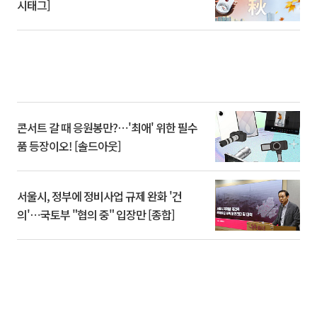
시태그]
콘서트 갈 때 응원봉만?⋯'최애' 위한 필수
품 등장이오! [솔드아웃]
서울시, 정부에 정비사업 규제 완화 '건
의'⋯국토부 "협의 중" 입장만 [종합]