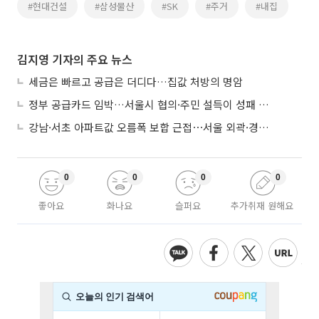
#현대건설
#삼성물산
#SK
#주거
#내집
김지영 기자의 주요 뉴스
세금은 빠르고 공급은 더디다…집값 처방의 명암
정부 공급카드 임박…서울시 협의·주민 설득이 성패 가른다
강남·서초 아파트값 오름폭 보합 근접⋯서울 외곽·경기 남부 중심 매수세
0
0
0
0
좋아요
화나요
슬퍼요
추가취재 원해요