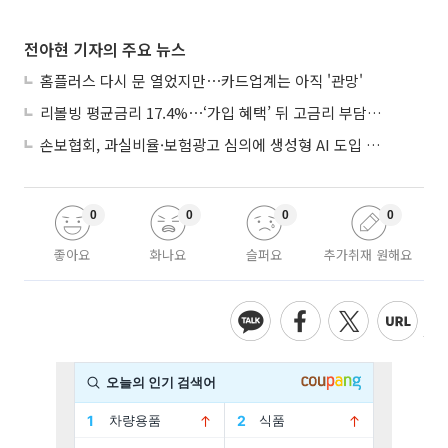
전아현 기자의 주요 뉴스
홈플러스 다시 문 열었지만⋯카드업계는 아직 '관망'
리볼빙 평균금리 17.4%⋯‘가입 혜택’ 뒤 고금리 부담 주의
손보협회, 과실비율·보험광고 심의에 생성형 AI 도입 추진
0
0
0
0
좋아요
화나요
슬퍼요
추가취재 원해요