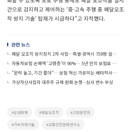
간으로 감지하고 제어하는 ‘중·고속 주행 중 페달오조
작 방지 기술’ 탑재가 시급하다”고 지적했다.
관련 뉴스
페달 오조작 방지장치 2차 사업⋯특별·광역시 759명 설치 완료
자동차보험 손해액 ‘고령층’이 90%… 5년 만의 보험료 인상 불렀다
"문턱 높고, 기간 짧아"… 보험 혁신 가로막는 배타적사용권
가상자산사업자 대주주 규제 완화 논쟁∙∙∙심사 변수 부상
#삼성화재
#페달오조작
#고령운전자
#가속억제기술
#교통안전문화연구소