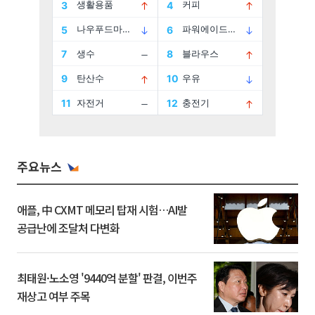
주요뉴스
애플, 中 CXMT 메모리 탑재 시험…AI발
공급난에 조달처 다변화
최태원·노소영 '9440억 분할' 판결, 이번주
재상고 여부 주목