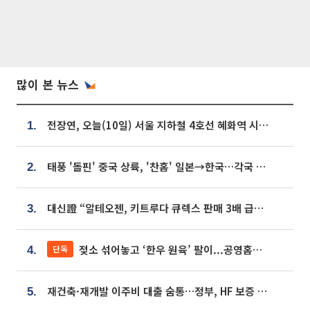
많이 본 뉴스
전장연, 오늘(10일) 서울 지하철 4호선 혜화역 시위…1호선 용산역 무정차
1.
태풍 '돌핀' 중국 상륙, '찬홈' 일본→한국…각국 기상청 예상 경로는?
2.
대신證 “알테오젠, 키트루다 큐렉스 판매 3배 급증…목표가 41만원 상향”
3.
젖소 섞어놓고 ‘한우 원육’ 팔이...공영홈쇼핑 표기·검증 구멍
단독
4.
재건축·재개발 이주비 대출 숨통…정부, HF 보증 신설 추진
5.