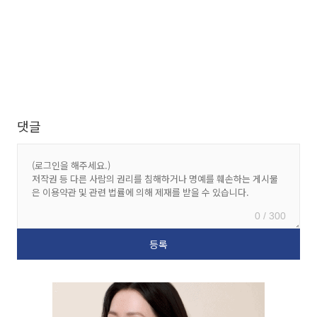
댓글
0 / 300