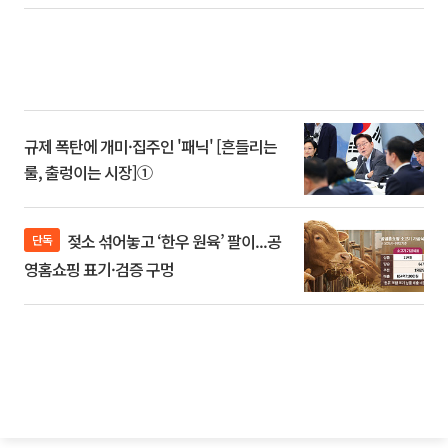
규제 폭탄에 개미·집주인 '패닉' [흔들리는
룰, 출렁이는 시장]①
젖소 섞어놓고 ‘한우 원육’ 팔이...공
단독
영홈쇼핑 표기·검증 구멍