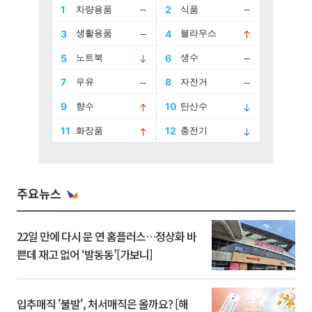
주요뉴스
22일 만에 다시 문 연 홈플러스…정상화 바
쁜데 재고 없어 ‘발동동’[가보니]
입추매직 '불발', 처서매직은 올까요? [해