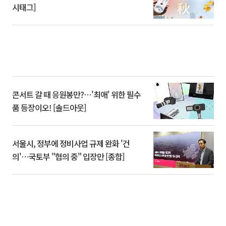
시태그]
콘서트 갈 때 응원봉만?⋯'최애' 위한 필수
품 등장이오! [솔드아웃]
서울시, 정부에 정비사업 규제 완화 '건
의'⋯국토부 "협의 중" 입장만 [종합]