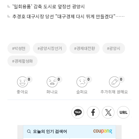
'일회용품' 감축 도시로 앞장선 광양시
추경호 대구시장 당선 "대구경제 다시 뛰게 만들겠다"…김부겸 "개인의 패배일 뿐"
#박성현
#광양시장선거
#경제대전환
#광양시
#경제활성화
0
0
0
0
좋아요
화나요
슬퍼요
추가취재 원해요