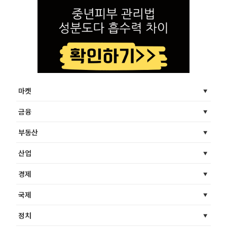
마켓
금융
부동산
산업
경제
국제
정치