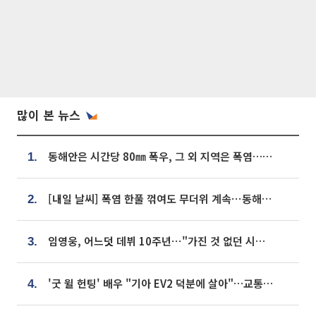
많이 본 뉴스
동해안은 시간당 80㎜ 폭우, 그 외 지역은 폭염…‘극과 극 날씨’
1.
[내일 날씨] 폭염 한풀 꺾여도 무더위 계속⋯동해안 이틀 연속 비
2.
임영웅, 어느덧 데뷔 10주년⋯"가진 것 없던 시절, 내 앞엔 20명의 팬뿐"
3.
'굿 윌 헌팅' 배우 "기아 EV2 덕분에 살아"…교통사고 후 안전성 극찬
4.