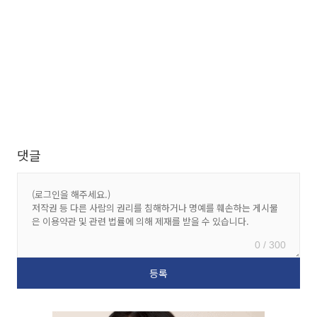
댓글
0 / 300