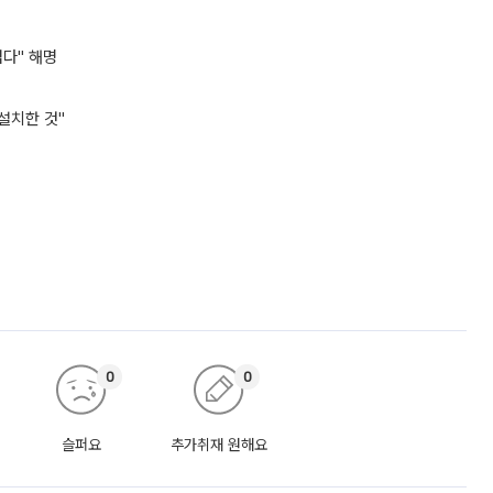
럽다" 해명
설치한 것"
0
0
슬퍼요
추가취재 원해요