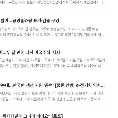
 이어, 부동산 세제 손질과 개인종합자산관리계좌(ISA)까지 개편안까지 나
보유할지를 놓고 시장이 술렁인다. 논란이 확산하자 이재명 대통령은 ISA
 팔이...공영홈쇼핑 표기·검증 구멍
홈쇼핑서 ‘에드워드권 한우불고기’로 공영홈쇼핑, 소고기 가공식품 매출
4% 달해 민간홈쇼핑 DNA 검사 등 철저… 윤한홍 의원 "중기부 관리체계 재설
점을 이용한 홈쇼핑사가 ‘젖소 불고기’를 팔아 수백억원의 매출을 올린 것으로
…두 달 만에 다시 미국주식 ‘사자’
3년 4분기 이후 처음 4~5월 미국주식 14억달러 처분 6월 이후 59억달러
 증시로 발길을 돌렸던 개인투자자들이 6월부터 다시 미국주식 매수에 나선
0원대에서 1400원 안팎으로 내려온 데다 국내 증시의 변동성이 커진 영향으
美·中·EU·日은 자국 전기차 키우는데…한국만 생산 지원 ‘공백’ [뚫린 안방, K-전기차 역차별]
·EU·日, 자국 브랜드 보호 강화 배터리 지원 늘린 한국 완성차 국내 생산
게중심이 소비자 구매 지원에서 자국 내 생산과 공급망 확보로 이동하고 있
은 세제와 관세, 원산지 규정, 투자 지원을 결합해 자국 완성차 업체의 전기
ㆍ워터터널에 그나마 버텨요” [르포]