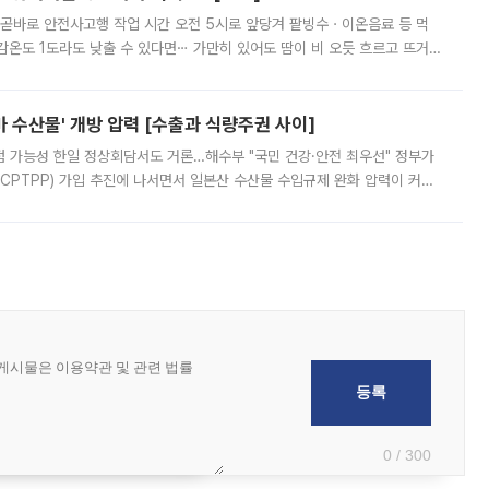
 곧바로 안전사고행 작업 시간 오전 5시로 앞당겨 팥빙수ㆍ이온음료 등 먹
체감온도 1도라도 낮출 수 있다면⋯ 가만히 있어도 땀이 비 오듯 흐르고 뜨거
가 이어지면서 건설 현장들도 '폭염과의 전쟁'이 한창이다. 9일 기상청에
마 수산물' 개방 압력 [수출과 식량주권 사이]
쟁점 가능성 한일 정상회담서도 거론…해수부 "국민 건강·안전 최우선" 정부가
PTPP) 가입 추진에 나서면서 일본산 수산물 수입규제 완화 압력이 커질
산 수산물 수입금지가 자동 해제되는 것은 아니지만 협정이 동식물 위생·검역
0 / 300