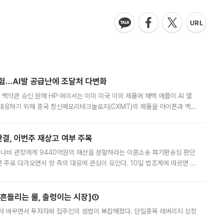
시험…AI발 공급난에 조달처 다변화
백악관 승인 원해 HP·에이서는 이미 미국 이외 제품에 채택 애플이 AI 열
대응하기 위해 중국 창신메모리테크놀로지(CXMT)의 제품을 아이폰과 맥북
 월스트리트저널(WSJ)은 9일(현지시간) 애플이 중국에서 판매하는 일부
판결, 이번주 재상고 여부 주목
 나비 관장에게 9440억원의 재산을 분할하라는 이혼소송 파기환송심 판단
번 주로 다가오면서 양 측의 대응에 관심이 모인다. 10일 법조계에 따르면 최
은 이번주 15일로 예상된다. 재상고는 판결서가 송달된 날로부터 2주 이내
[흔들리는 룰, 출렁이는 시장]①
아 바꾸면서 투자자와 집주인의 셈법이 복잡해졌다. 단일종목 레버리지 상장