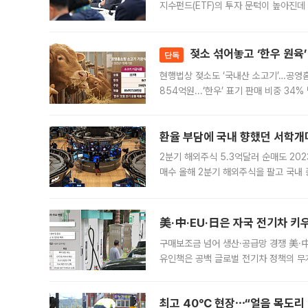
지수펀드(ETF)의 투자 문턱이 높아진데
오자 자금을 어디로 옮길지, 집을 팔지 
젖소 섞어놓고 ‘한우 원육’
단독
현행법상 젖소도 ‘국내산 소고기’…공영
854억원...‘한우’ 표기 판매 비중 3
계해야" 현행 가공식품 표기 기준의 허
드
환율 부담에 국내 향했던 서학개미
2분기 해외주식 5.3억달러 순매도 202
매수 올해 2분기 해외주식을 팔고 국내
것으로 나타났다. 원·달러 환율이 150
로 풀
구매보조금 넘어 생산·공급망 경쟁 美·中
유인책은 공백 글로벌 전기차 정책의 무
다. 미국과 중국, 유럽연합(EU), 일본
최고 40℃ 현장⋯“얼음 목도리