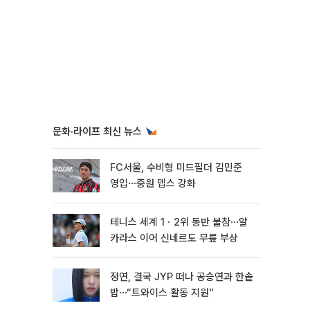
문화·라이프 최신 뉴스
FC서울, 수비형 미드필더 김민준
영입⋯중원 뎁스 강화
테니스 세계 1ㆍ2위 동반 불참⋯알
카라스 이어 신네르도 무릎 부상
정연, 결국 JYP 떠나 공승연과 한솥
밥⋯“트와이스 활동 지원”