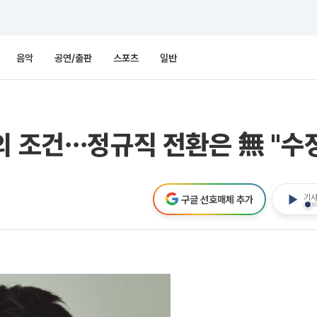
음악
공연/출판
스포츠
일반
의 조건⋯정규직 전환은 無 "수정
기사
구글 선호매체 추가