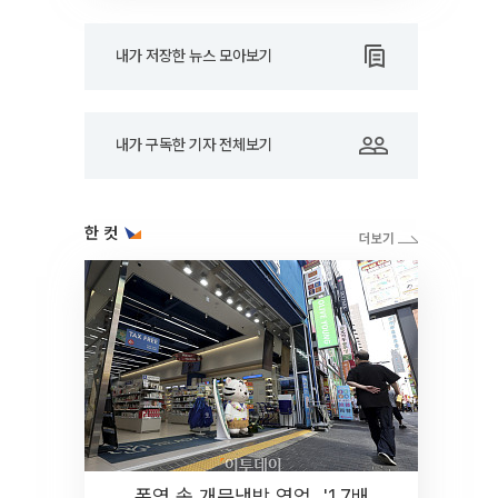
내가 저장한 뉴스 모아보기
내가 구독한 기자 전체보기
한 컷
폭염 속 개문냉방 영업...'1.7배