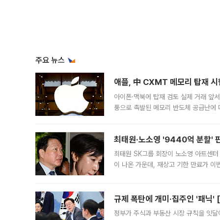
주요 뉴스
애플, 中 CXMT 메모리 탑재 
아이폰·맥북에 탑재 검토 실제 거래 앞서 
풍으로 촉발된 메모리 반도체 공급난에 
에 탑재하고자 칩 채용 테스트에 나섰다.
기
최태원·노소영 '9440억 분할' 
최태원 SK그룹 회장이 노소영 아트센터
이 나온 가운데, 재상고 기한 만료가 이
회장과 노 관장의 이혼소송 재상고 기한
규제 폭탄에 개미·집주인 '패닉' 
정부가 주식과 부동산 시장 규칙을 잇달