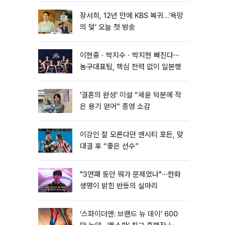
장서희, 12년 만에 KBS 복귀…‘욕망
의 덫’ 오늘 첫 방송
이현중ㆍ박지수ㆍ박지현 빠진다⋯
농구대표팀, 핵심 전력 없이 일본행
'결혼의 완성' 이설 “세윤 덕분에 작
은 용기 얻어” 종영 소감
이강인 잘 모른다던 맨시티 포든, 맞
대결 후 “좋은 선수”
"3연패 동안 뭐가 문제였나"⋯한화
생명이 밝힌 반등의 실마리
‘스파이더맨: 브랜드 뉴 데이’ 600