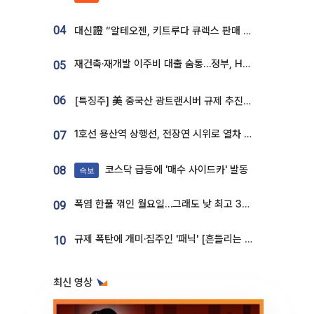
04
대신證 “알테오젠, 키트루다 큐렉스 판매 3배 급증…목표가 41만원 상향”
재건축·재개발 이주비 대출 숨통…정부, HF 보증 신설 추진
05
06
[특징주] 美 중국산 광트랜시버 규제 추진에 대한광통신 등 광통신株 강세
1호선 용산역 상행선, 전장연 시위로 열차 무정차 운행
07
코스닥 급등에 '매수 사이드카' 발동
08
속보
폭염 한풀 꺾인 월요일…그래도 낮 최고 34도 [날씨]
09
규제 폭탄에 개미·집주인 '패닉' [흔들리는 룰, 출렁이는 시장]①
10
최신 영상