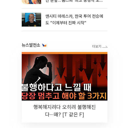
만 눈앞…‘톰스파’ 최고 흥행작 노린
다
맨시티 마레스카, 한국 투어 전승에
도 “이제부터 진짜 시작”
뉴스발전소
행복해지려다 오히려 불행해진
다⋯왜? [T 같은 F]