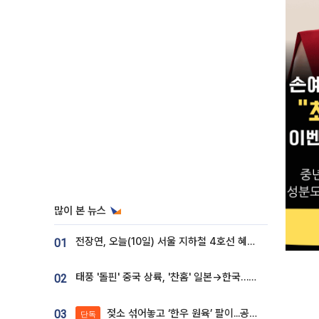
많이 본 뉴스
전장연, 오늘(10일) 서울 지하철 4호선 혜화역 시위…1호선 용산역 무정차
01
태풍 '돌핀' 중국 상륙, '찬홈' 일본→한국…각국 기상청 예상 경로는?
02
젖소 섞어놓고 ‘한우 원육’ 팔이...공영홈쇼핑 표기·검증 구멍
03
단독