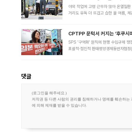
야외 작업에 고령 근무자 많아 온열질환
거리도 유독 더 뜨겁고 습한 올 여름, 
운 공기에 숨쉬기조차 버거운 극한 더위
CPTPP 문턱서 커지는 '후쿠시
SPS '구역화' 원칙에 현행 수입규제 
포괄적·점진적 환태평양경제동반자협정(C
전망이다. CPTPP 가입으로 후쿠시마
(SP
댓글