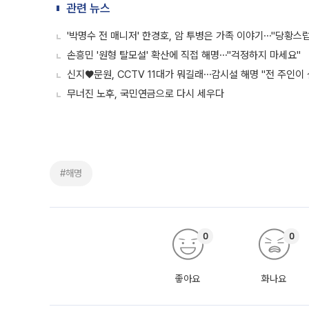
관련 뉴스
'박명수 전 매니저' 한경호, 암 투병은 가족 이야기⋯"당황스
손흥민 '원형 탈모설' 확산에 직접 해명⋯"걱정하지 마세요"
신지♥문원, CCTV 11대가 뭐길래⋯감시설 해명 "전 주인이 
무너진 노후, 국민연금으로 다시 세우다
#해명
0
0
좋아요
화나요