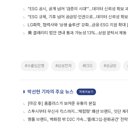
“ESG 공시, 공개 넘어 ‘검증의 시대’”…데이터 신뢰성 확보 과제
“ESG 규제, 기후 넘어 공급망·인권으로…데이터 신뢰성 확보가 
LG화학, 협력사와 ‘상생 솔루션’ 강화…금융·ESG 지원 확대
美 클래리티 법안 연내 통과 가능성 13%…상원 문턱서 제동
#수출입은행
#삼성전자
#ESG
#공급망
박선현 기자의 주요 뉴스
자세히보기
[마감 후] 홈플러스가 보여준 유통의 본질
스투시부터 무신사 킥스까지…‘체험형’ 패션 브랜드, 잇단 제
명품 브랜드, 백화점 밖 D2C 가속…‘플래그십·문화공간’ 전략