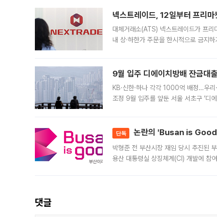
의 극심한
넥스트레이드, 12일부터 프리마
대체거래소(ATS) 넥스트레이드가 프리
내 상·하한가 주문을 한시적으로 금지하
가 체결 사례와 관련해 설명자료를 내고
9월 입주 디에이치방배 잔금대출
KB·신한·하나 각각 1000억 배정…우
조정 9월 입주를 앞둔 서울 서초구 ‘디
은행과 NH농협은행도 대출 취급을 검토
민은행
논란의 'Busan is Go
단독
박형준 전 부산시장 재임 당시 추진된 부산
용산 대통령실 상징체계(CI) 개발에 참
도시브랜드 사업이 공개 이후 시민 공감
댓글