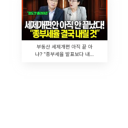
부동산 세제개편 아직 끝 아
냐? "종부세율 발표보다 내릴
것" 장기거주·양도세 전망 I 집
땅지성 I 김인만, 진미윤