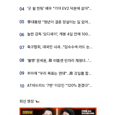
'굿 윌 헌팅' 배우 "기아 EV2 덕분에 살아"…교통사고 후 안전성 극찬
04
05
李대통령 “청년이 결혼 망설이는 일 없어야...제도상 불이익 조사”
놀란 감독 '오디세이', 개봉 4일 만에 100만 돌파⋯'왕사남' 보다 빠르다
06
축구협회, 대국민 사과…"압수수색·카드 논란 사죄, 강도 높은 쇄신"
07
08
'불명' 문세윤, 故 터틀맨 빈자리 채웠다…'거북이' 눈물의 최종 우승
09
추미애 "우리 목표는 연대"…故 강일출 할머니 흉상 제막
AT마드리드 ‘7번’ 이강인 “120% 쏟겠다”⋯시메오네 감독 “필요한 선수”
10
최신 영상