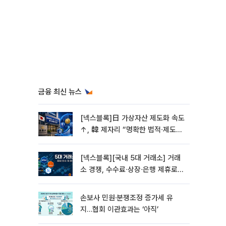
금융 최신 뉴스
[넥스블록]日 가상자산 제도화 속도
↑, 韓 제자리 “명확한 법적∙제도적
기반 마련 시급”
[넥스블록][국내 5대 거래소] 거래
소 경쟁, 수수료∙상장∙은행 제휴로
옮겨 붙었다
손보사 민원·분쟁조정 증가세 유
지…협회 이관효과는 ‘아직’