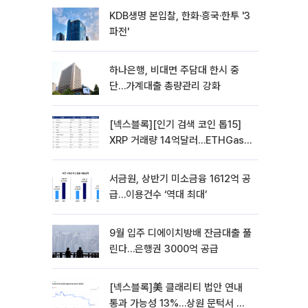
KDB생명 본입찰, 한화·흥국·한투 '3
파전'
하나은행, 비대면 주담대 한시 중
단…가계대출 총량관리 강화
[넥스블록][인기 검색 코인 톱15]
XRP 거래량 14억달러…ETHGas
급등·Bless 급락…고변동 알트 부각
서금원, 상반기 미소금융 1612억 공
급…이용건수 ‘역대 최대’
9월 입주 디에이치방배 잔금대출 풀
린다…은행권 3000억 공급
[넥스블록]美 클래리티 법안 연내
통과 가능성 13%…상원 문턱서 제