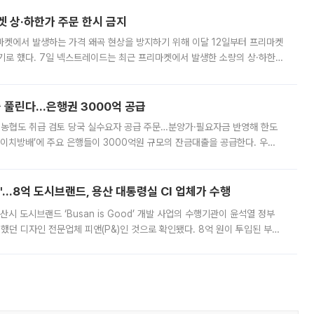
켓 상·하한가 주문 한시 금지
마켓에서 발생하는 가격 왜곡 현상을 방지하기 위해 이달 12일부터 프리마켓
기로 했다. 7일 넥스트레이드는 최근 프리마켓에서 발생한 소량의 상·하한
, 주문 오류로 인한 가격 급등락을 최소화하기 위한 비상 대응방안을 발표
 풀린다…은행권 3000억 공급
리·농협도 취급 검토 당국 실수요자 공급 주문…분양가·필요자금 반영해 한도
에이치방배’에 주요 은행들이 3000억원 규모의 잔금대출을 공급한다. 우리
하고 있어 향후 공급 규모가 늘어날 전망이다. 7일 금융권에 따르면 KB국
od'…8억 도시브랜드, 용산 대통령실 CI 업체가 수행
시 도시브랜드 ‘Busan is Good’ 개발 사업의 수행기관이 윤석열 정부
여했던 디자인 전문업체 피앤(P&)인 것으로 확인됐다. 8억 원이 투입된 부산
 부족과 디자인 정체성 논란에 휩싸였던 만큼, 사업 선정 과정과 결과물에