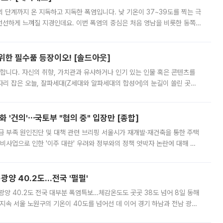
’의 단계까지 온 지독하고 지독한 폭염입니다. 낮 기온이 37~39도를 찍는 극
 선선하게 느껴질 지경인데요. 이번 폭염의 중심은 처음 영남을 비롯한 동쪽
 북서풍이 산맥을 넘어 영남 쪽으로 내려오면서 뜨겁고 건조해졌는데요.
 위한 필수품 등장이오! [솔드아웃]
합니다. 자신의 취향, 가치관과 유사하거나 인기 있는 인물 혹은 콘텐츠를
'가 자리 잡은 오늘, 잘파세대(Z세대와 알파세대의 합성어)의 눈길이 쏠린 곳은
리는 공연장. 응원봉만큼이나 눈에 띄는 게 있습니다. 공연이 시작되기
 '건의'⋯국토부 "협의 중" 입장만 [종합]
급 부족 원인진단 및 대책 관련 브리핑 서울시가 재개발·재건축을 통한 주택
비사업으로 인한 '이주 대란' 우려와 정부와의 정책 엇박자 논란에 대해 정
실장은 2031년까지 31만 가구 착공 목표에 차질이 없다는 입장이나,
·광양 40.2도…전국 '펄펄'
·광양 40.2도 전국 대부분 폭염특보…체감온도도 곳곳 38도 넘어 8일 동해
지속 서울 노원구의 기온이 40도를 넘어선 데 이어 경기 하남과 전남 광양
. 전국 대부분 지역에 폭염특보가 내려진 가운데 곳곳에서 39~40도 안팎