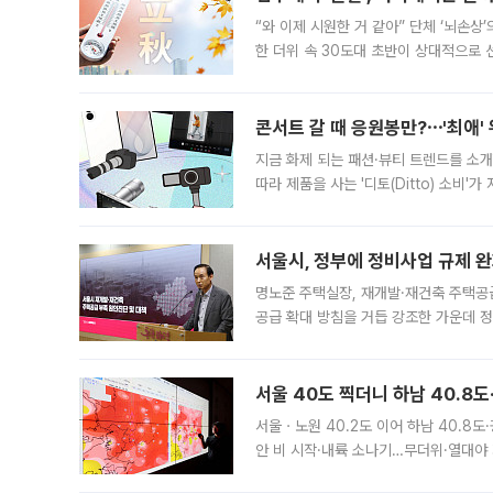
“와 이제 시원한 거 같아” 단체 ‘뇌손상
한 더위 속 30도대 초반이 상대적으로
지역에 있었습니다. 7월 말에는 서풍과
콘서트 갈 때 응원봉만?⋯'최애'
지금 화제 되는 패션·뷰티 트렌드를 소개
따라 제품을 사는 '디토(Ditto) 소비
어디일까요? 아이돌 콘서트 시작을 기다
서울시, 정부에 정비사업 규제 완화
명노준 주택실장, 재개발·재건축 주택공
공급 확대 방침을 거듭 강조한 가운데 정
면 반박하고 나섰다. 명노준 서울시 주택
서울 40도 찍더니 하남 40.8도
서울ㆍ노원 40.2도 이어 하남 40.8도
안 비 시작·내륙 소나기…무더위·열대야 
에서도 40도를 웃도는 기온이 관측됐다