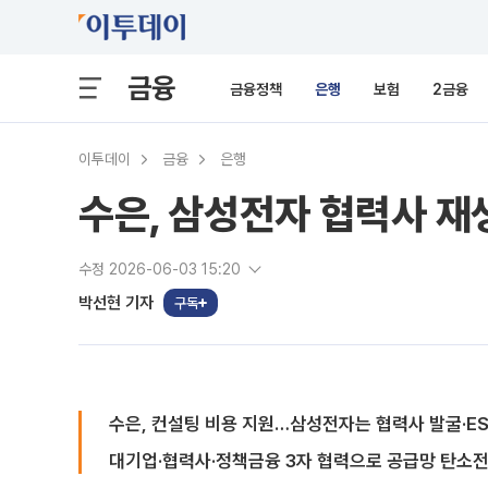
금융
금융정책
은행
보험
2금융
이투데이
금융
은행
수은, 삼성전자 협력사 재
수정 2026-06-03 15:20
박선현 기자
구독
수은, 컨설팅 비용 지원…삼성전자는 협력사 발굴·ES
대기업·협력사·정책금융 3자 협력으로 공급망 탄소전