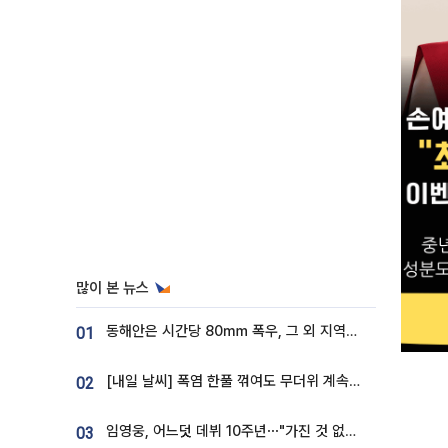
많이 본 뉴스
동해안은 시간당 80㎜ 폭우, 그 외 지역은 폭염…‘극과 극 날씨’
01
[내일 날씨] 폭염 한풀 꺾여도 무더위 계속⋯동해안 이틀 연속 비
02
임영웅, 어느덧 데뷔 10주년⋯"가진 것 없던 시절, 내 앞엔 20명의 팬뿐"
03