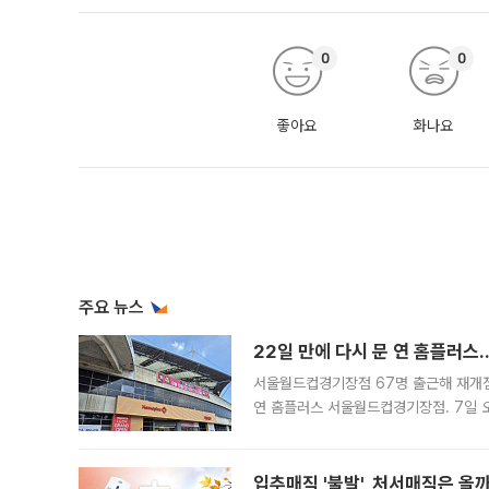
0
0
좋아요
화나요
주요 뉴스
22일 만에 다시 문 연 홈플러스
서울월드컵경기장점 67명 출근해 재개점 
연 홈플러스 서울월드컵경기장점. 7일 
우유, 과일 같은 신선식품이 차근차근 자
입추매직 '불발', 처서매직은 올