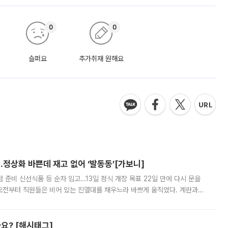
0
0
슬퍼요
추가취재 원해요
…정상화 바쁜데 재고 없어 ‘발동동’[가보니]
준비 신선식품 등 순차 입고…13일 정식 개장 목표 22일 만에 다시 문을
오전부터 직원들은 비어 있는 진열대를 채우느라 바쁘게 움직였다. 계란과
리를 잡기 시작했지만, 매장 곳곳엔 여전히 텅 빈 매대가 먼저 눈에 들어왔
까요? [해시태그]