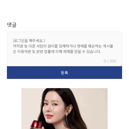
댓글
0 / 300