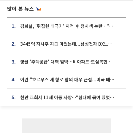
많이 본 뉴스
김희철, '뒤집힌 태극기' 지적 후 정치색 논란…"좌우 떠나 우리나라 국기"
1.
3445억 자사주 지급 마쳤는데...삼성전자 DX노조, 뒤늦은 '떼쓰기 집회'
2.
영끌 '주택공급' 대책 임박⋯비아파트·도심복합까지 총동원
3.
이란 “호르무즈 새 항로 합의 매우 근접...미국 배상 먼저”
4.
천안 교회서 11세 아동 사망…“침대에 묶여 있었다” 진술 확보
5.