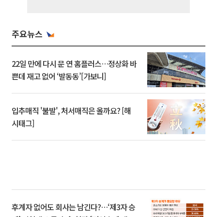
주요뉴스
22일 만에 다시 문 연 홈플러스…정상화 바
쁜데 재고 없어 ‘발동동’[가보니]
입추매직 '불발', 처서매직은 올까요? [해
시태그]
후계자 없어도 회사는 남긴다?…‘제3자 승