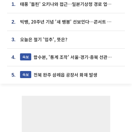
태풍 '돌핀' 오키나와 접근…일본기상청 경로 업데이트
1.
빅뱅, 20주년 기념 '새 뱅봉' 선보인다⋯콘서트 앞두고 팝업 개최
2.
오늘은 절기 '입추', 뜻은?
3.
합수본, '통계 조작' 서울·경기·충북 선관위 등 추가 압수수색
속보
4.
전북 완주 삼례읍 공장서 화재 발생
속보
5.