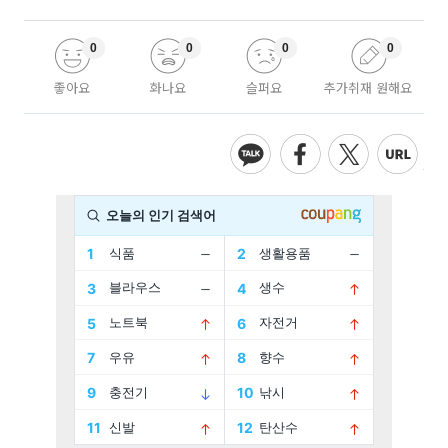
0
0
0
0
좋아요
화나요
슬퍼요
추가취재 원해요