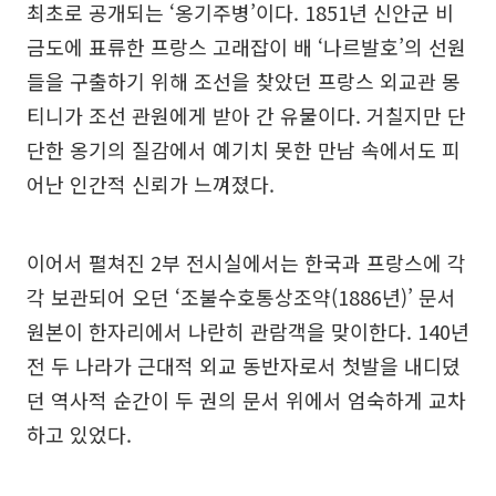
최초로 공개되는 ‘옹기주병’이다. 1851년 신안군 비
금도에 표류한 프랑스 고래잡이 배 ‘나르발호’의 선원
들을 구출하기 위해 조선을 찾았던 프랑스 외교관 몽
티니가 조선 관원에게 받아 간 유물이다. 거칠지만 단
단한 옹기의 질감에서 예기치 못한 만남 속에서도 피
어난 인간적 신뢰가 느껴졌다.
이어서 펼쳐진 2부 전시실에서는 한국과 프랑스에 각
각 보관되어 오던 ‘조불수호통상조약(1886년)’ 문서
원본이 한자리에서 나란히 관람객을 맞이한다. 140년
전 두 나라가 근대적 외교 동반자로서 첫발을 내디뎠
던 역사적 순간이 두 권의 문서 위에서 엄숙하게 교차
하고 있었다.