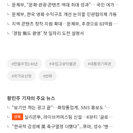
문체부, “문화·관광·콘텐츠 역대 최대 성과”… 국민 여가만족도도 최고치 경신
문체부, 한국 영화 수익구조 개선 논의할 민관협의체 가동
지역 콘텐츠 창작 지원 확대…문체부, 추경으로 63억원 투입
‘경험 無도 환영’ 첫 일자리 도전 설명서
#한불우정140년
#국립고궁박물관
#대통령기록관
#국가유산청
#반화
황민주 기자의 주요 뉴스
“보기만 하는 광고 끝“…화장품업계, SNS 홍보도 ‘참여형 콘텐츠’로 변모
실리콘투, 라이브커머스팀 신설…K뷰티 ‘글로벌 판매망’ 확대 속도
단독
“한국적 감성에 英 축구열정 더했다”...푸마, 성수 ‘맨시티 하우스’ 팝업