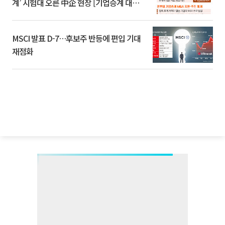
계’ 시험대 오른 中企 현장 [기업승계 대전
환]
MSCI 발표 D-7…후보주 반등에 편입 기대
재점화