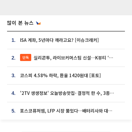
많이 본 뉴스
ISA 계좌, 5년마다 깨라고요? [이슈크래커]
1.
실리콘투, 라이브커머스팀 신설…K뷰티 ‘글로벌 판매망’ 확대[K뷰티 라방戰]
단독
2.
코스피 4.58% 하락, 환율 1420원대 [포토]
3.
'2TV 생생정보' 오늘방송맛집- 결정적 한 수, 3종 메밀면! 메밀 소바 맛집 '의○○○○'
4.
포스코퓨처엠, LFP 시장 뚫었다…배터리사와 대규모 장기 공급 합의
5.