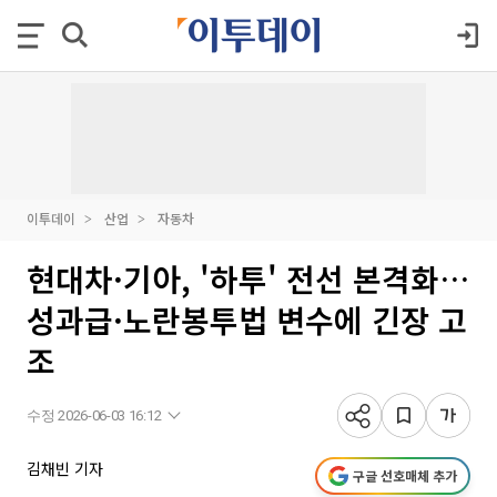
이투데이
산업
자동차
현대차·기아, '하투' 전선 본격화…
성과급·노란봉투법 변수에 긴장 고
조
수정 2026-06-03 16:12
김채빈 기자
구글 선호매체 추가