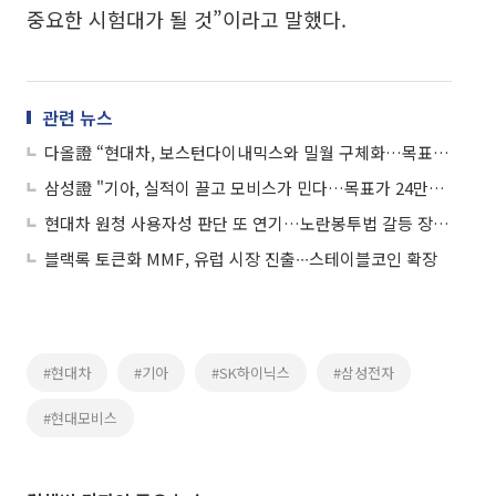
중요한 시험대가 될 것”이라고 말했다.
관련 뉴스
다올證 “현대차, 보스턴다이내믹스와 밀월 구체화…목표가 100만원으로 상향”
삼성證 "기아, 실적이 끌고 모비스가 민다…목표가 24만원↑
현대차 원청 사용자성 판단 또 연기…노란봉투법 갈등 장기화 조짐
블랙록 토큰화 MMF, 유럽 시장 진출∙∙∙스테이블코인 확장
#현대차
#기아
#SK하이닉스
#삼성전자
#현대모비스