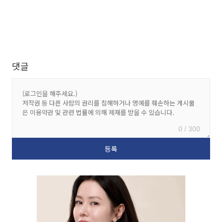
댓글
0 / 300