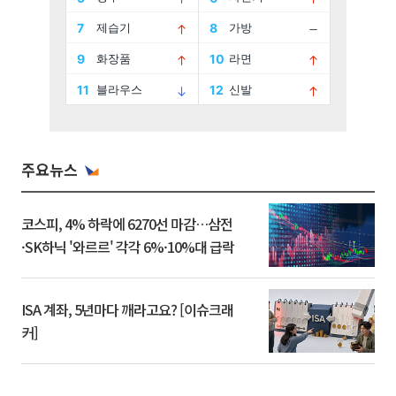
주요뉴스
코스피, 4% 하락에 6270선 마감…삼전
·SK하닉 '와르르' 각각 6%·10%대 급락
ISA 계좌, 5년마다 깨라고요? [이슈크래
커]