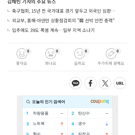
김채빈 기자의 주요 뉴스
축구협회, 15년 전 국가대표 경기 앞두고 외국인 심판에 ‘성접대’
외교부, 홍해·아덴만 상황점검회의 "韓 선박 안전 총력“
입추에도 39도 폭염 계속…일부 지역 소나기
0
0
0
0
좋아요
화나요
슬퍼요
추가취재 원해요