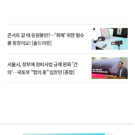
콘서트 갈 때 응원봉만?⋯'최애' 위한 필수
품 등장이오! [솔드아웃]
서울시, 정부에 정비사업 규제 완화 '건
의'⋯국토부 "협의 중" 입장만 [종합]