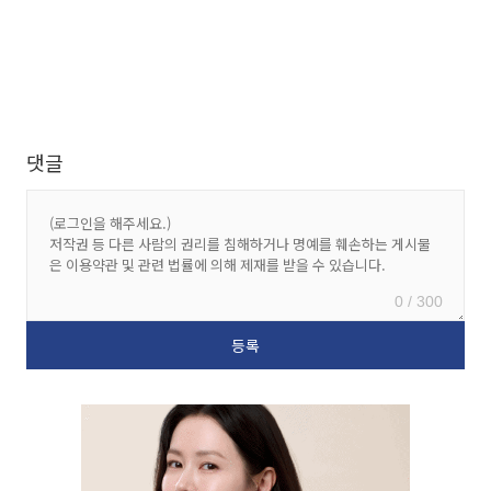
댓글
0 / 300