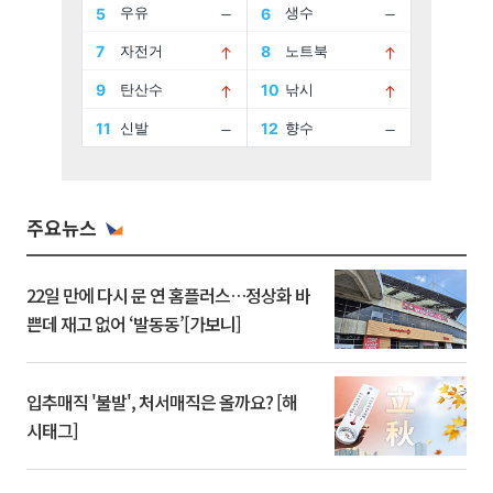
주요뉴스
22일 만에 다시 문 연 홈플러스…정상화 바
쁜데 재고 없어 ‘발동동’[가보니]
입추매직 '불발', 처서매직은 올까요? [해
시태그]