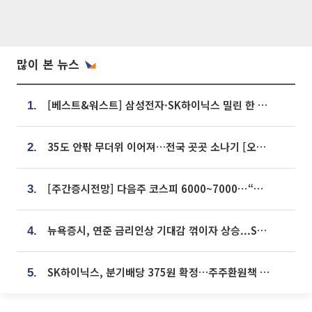
많이 본 뉴스
[베스트&워스트] 삼성전자·SK하이닉스 밀린 한 주…상상인증권은 85% 급등
1.
35도 안팎 무더위 이어져…전국 곳곳 소나기 [오늘 날씨]
2.
[주간증시전망] 다음주 코스피 6000~7000⋯“外人 수급은 정책이 변수”
3.
뉴욕증시, 연준 금리인상 기대감 꺾이자 상승...S&P500 사상 최고치 [종합]
4.
SK하이닉스, 분기배당 375원 확정…주주환원책 9월로 앞당겨 발표
5.