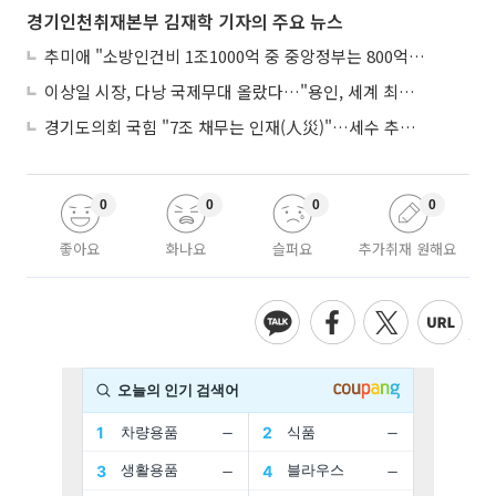
경기인천취재본부 김재학 기자의 주요 뉴스
추미애 "소방인건비 1조1000억 중 중앙정부는 800억뿐"
이상일 시장, 다낭 국제무대 올랐다…"용인, 세계 최대 반도체 도시 된다"
경기도의회 국힘 "7조 채무는 인재(人災)"…세수 추계 조작 의혹 제기
0
0
0
0
좋아요
화나요
슬퍼요
추가취재 원해요