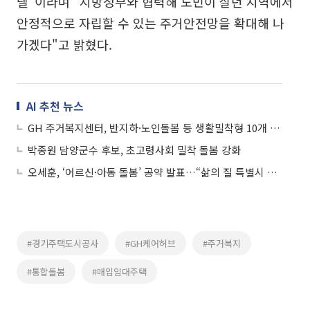
델"이라며 "지방정부와 협력해 도민이 살던 지역에서
안정적으로 자립할 수 있는 주거안전망을 확대해 나
가겠다"고 밝혔다.
AI 추천 뉴스
GH 주거복지센터, 반지하·노인돌봄 등 생활밀착형 10개 사업 발굴
박종원 담양군수 후보, 초고령사회 밀착 돌봄 강화
오세훈, ‘어르신·아동 돌봄’ 공약 발표…“삶의 질 특별시 서울 만들 것”
#경기주택도시공사
#GH케어허브
#주거복지
#통합돌봄
#매입임대주택