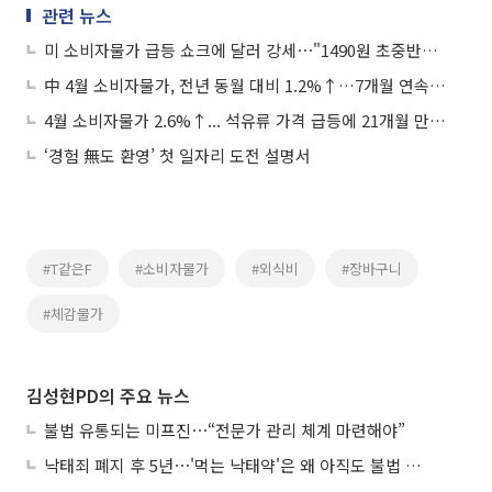
관련 뉴스
미 소비자물가 급등 쇼크에 달러 강세⋯"1490원 초중반서 등락"
中 4월 소비자물가, 전년 동월 대비 1.2%↑…7개월 연속 상승세
4월 소비자물가 2.6%↑... 석유류 가격 급등에 21개월 만에 '최고'
‘경험 無도 환영’ 첫 일자리 도전 설명서
#T같은F
#소비자물가
#외식비
#장바구니
#체감물가
김성현PD의 주요 뉴스
불법 유통되는 미프진⋯“전문가 관리 체계 마련해야”
낙태죄 폐지 후 5년⋯'먹는 낙태약'은 왜 아직도 불법 유통되나