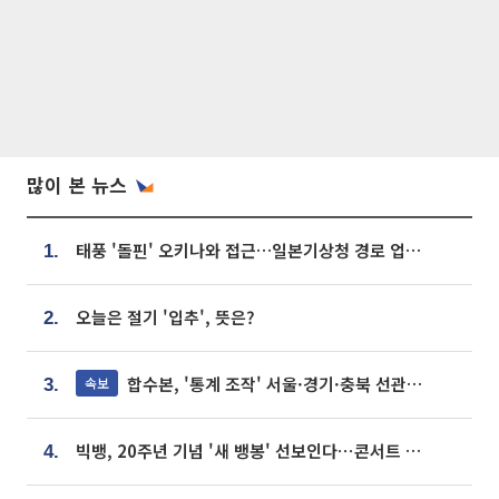
많이 본 뉴스
태풍 '돌핀' 오키나와 접근…일본기상청 경로 업데이트
1.
오늘은 절기 '입추', 뜻은?
2.
합수본, '통계 조작' 서울·경기·충북 선관위 등 추가 압수수색
속보
3.
빅뱅, 20주년 기념 '새 뱅봉' 선보인다⋯콘서트 앞두고 팝업 개최
4.