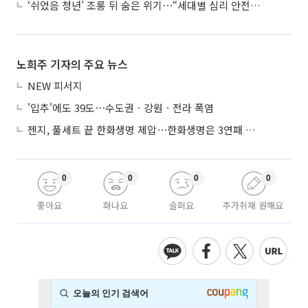
‘쉬었음 청년’ 조롱 뒤 숨은 위기⋯“세대별 심리 안전망 시급”
노희주 기자의 주요 뉴스
NEW 피서지
'입추'에도 39도⋯수도권ㆍ강원ㆍ전라 폭염
젠지, 풀세트 끝 한화생명 제압⋯한화생명은 3연패 수렁
0
0
0
0
좋아요
화나요
슬퍼요
추가취재 원해요