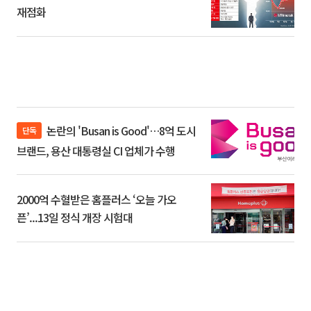
재점화
논란의 'Busan is Good'…8억 도시
단독
브랜드, 용산 대통령실 CI 업체가 수행
2000억 수혈받은 홈플러스 ‘오늘 가오
픈’...13일 정식 개장 시험대