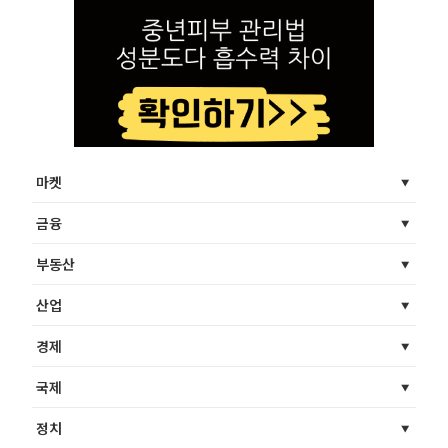
마켓
금융
부동산
산업
경제
국제
정치