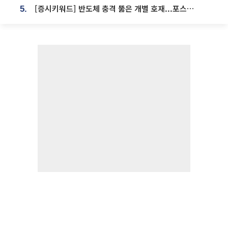
[증시키워드] 반도체 충격 뚫은 개별 호재...포스코퓨처엠·에코프로·한화솔루션 '눈길'
5.