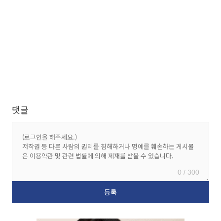
댓글
0 / 300