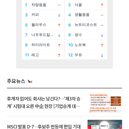
주요뉴스
후계자 없어도 회사는 남긴다?…‘제3자 승
계’ 시험대 오른 中企 현장 [기업승계 대전
환]
MSCI 발표 D-7…후보주 반등에 편입 기대