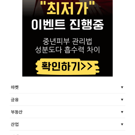
마켓
금융
부동산
산업