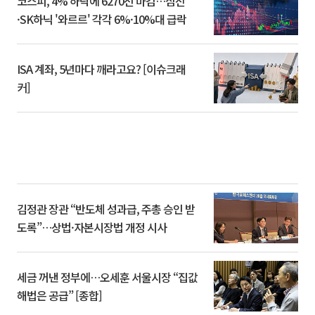
코스피, 4% 하락에 6270선 마감…삼전
·SK하닉 '와르르' 각각 6%·10%대 급락
ISA 계좌, 5년마다 깨라고요? [이슈크래
커]
김정관 장관 “반도체 성과급, 주총 승인 받
도록”…상법·자본시장법 개정 시사
세금 꺼낸 정부에…오세훈 서울시장 “집값
해법은 공급” [종합]