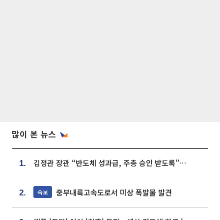
많이 본 뉴스
김정관 장관 “반도체 성과급, 주총 승인 받도록”…상법·자본시장법 개정 시사
1.
중부내륙고속도로서 미상 폭발물 발견
속보
2.