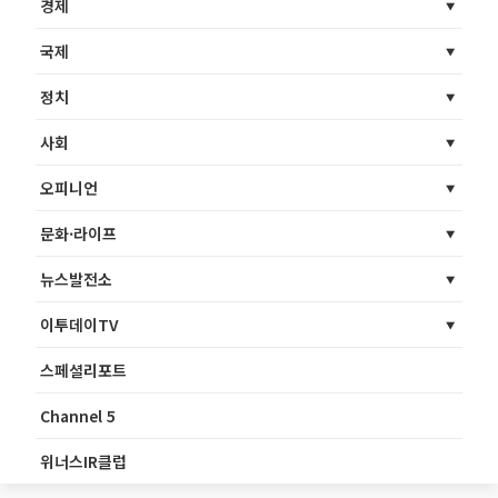
경제
국제
정치
사회
오피니언
문화·라이프
뉴스발전소
이투데이TV
스페셜리포트
Channel 5
위너스IR클럽