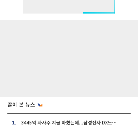
많이 본 뉴스
3445억 자사주 지급 마쳤는데...삼성전자 DX노조, 뒤늦은 '떼쓰기 집회'
1.