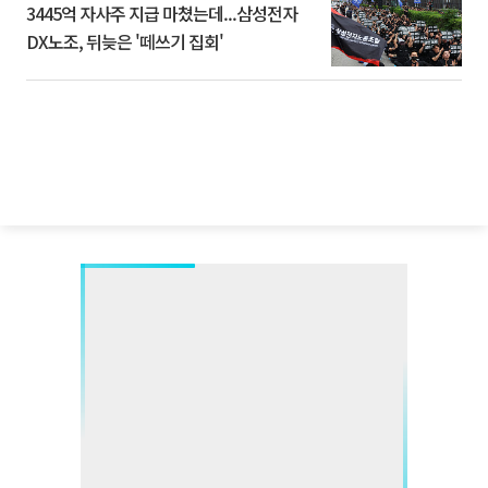
3445억 자사주 지급 마쳤는데...삼성전자
DX노조, 뒤늦은 '떼쓰기 집회'