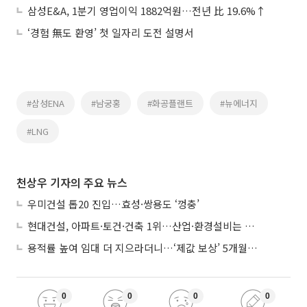
삼성E&A, 1분기 영업이익 1882억원…전년 比 19.6%↑
‘경험 無도 환영’ 첫 일자리 도전 설명서
#삼성ENA
#남궁홍
#화공플랜트
#뉴에너지
#LNG
천상우 기자의 주요 뉴스
우미건설 톱20 진입…효성·쌍용도 ‘껑충’
현대건설, 아파트·토건·건축 1위…산업·환경설비는 삼성E&A
용적률 높여 임대 더 지으라더니…‘제값 보상’ 5개월째 국회에 발목
0
0
0
0