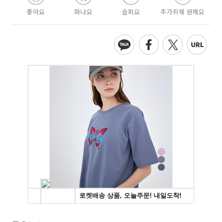
좋아요
화나요
슬퍼요
추가취재 원해요