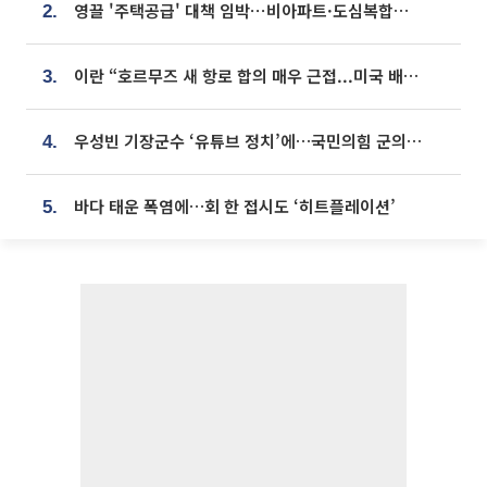
영끌 '주택공급' 대책 임박⋯비아파트·도심복합까지 총동원
2.
이란 “호르무즈 새 항로 합의 매우 근접...미국 배상 먼저”
3.
우성빈 기장군수 ‘유튜브 정치’에…국민의힘 군의원들 집단 반발
4.
바다 태운 폭염에…회 한 접시도 ‘히트플레이션’
5.