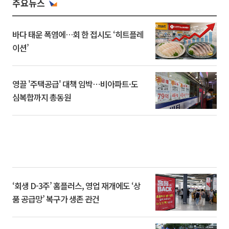
주요뉴스
바다 태운 폭염에…회 한 접시도 ‘히트플레
이션’
영끌 '주택공급' 대책 임박⋯비아파트·도
심복합까지 총동원
‘회생 D-3주’ 홈플러스, 영업 재개에도 ‘상
품 공급망’ 복구가 생존 관건