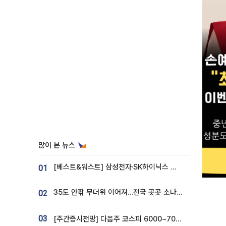
많이 본 뉴스
[베스트&워스트] 삼성전자·SK하이닉스 밀린 한 주…상상인증권은 85% 급등
01
35도 안팎 무더위 이어져…전국 곳곳 소나기 [오늘 날씨]
02
03
[주간증시전망] 다음주 코스피 6000~7000⋯“外人 수급은 정책이 변수”