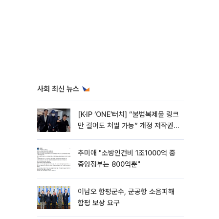
사회 최신 뉴스
[K·IP ‘ONE’터치] “불법복제물 링크
만 걸어도 처벌 가능” 개정 저작권
법 어떻게 바뀌었나
추미애 "소방인건비 1조1000억 중
중앙정부는 800억뿐"
이남오 함평군수, 군공항 소음피해
함평 보상 요구