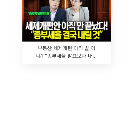
부동산 세제개편 아직 끝 아
냐? "종부세율 발표보다 내릴
것" 장기거주·양도세 전망 I 집
땅지성 I 김인만, 진미윤