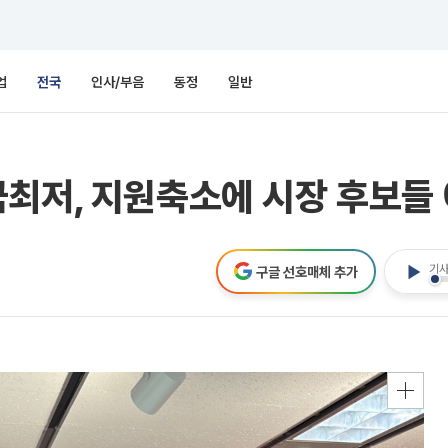
업
전국
인사/부음
동정
일반
최저, 지원축소에 시장 후보들 
기사
구글 선호매체 추가