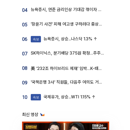
뉴욕증시, 연준 금리인상 기대감 꺾이자 상승...S&P500 사상 최고치 [종합]
04
'장윤기 사건' 피해 여고생 구하려다 중상…고교생 의상자 지정
05
뉴욕증시, 상승...나스닥 1.3% ↑
06
속보
SK하이닉스, 분기배당 375원 확정…주주환원책 9월로 앞당겨 발표
07
08
美 ‘232조 하이브리드 제재’ 임박…K-태양광, 불확실성 털고 날개 다나
'국책은행 3사' 직원들, 다음주 여의도 거리 나서는 까닭은
09
국제유가, 상승...WTI 1.15% ↑
10
속보
최신 영상