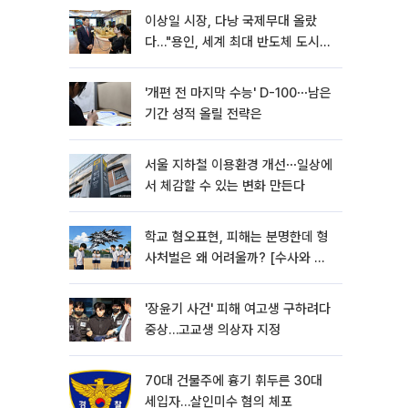
이상일 시장, 다낭 국제무대 올랐
다…"용인, 세계 최대 반도체 도시
된다"
'개편 전 마지막 수능' D-100⋯남은
기간 성적 올릴 전략은
서울 지하철 이용환경 개선⋯일상에
서 체감할 수 있는 변화 만든다
학교 혐오표현, 피해는 분명한데 형
사처벌은 왜 어려울까? [수사와 재
판]
'장윤기 사건' 피해 여고생 구하려다
중상…고교생 의상자 지정
70대 건물주에 흉기 휘두른 30대
세입자…살인미수 혐의 체포