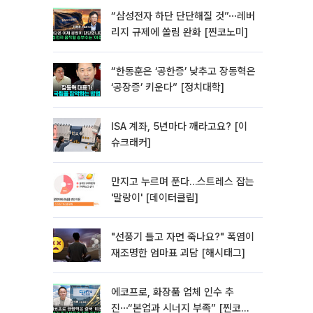
“삼성전자 하단 단단해질 것”⋯레버
리지 규제에 쏠림 완화 [찐코노미]
“한동훈은 ‘공한증’ 낮추고 장동혁은
‘공장증’ 키운다” [정치대학]
ISA 계좌, 5년마다 깨라고요? [이
슈크래커]
만지고 누르며 푼다…스트레스 잡는
'말랑이' [데이터클립]
"선풍기 틀고 자면 죽나요?" 폭염이
재조명한 엄마표 괴담 [해시태그]
에코프로, 화장품 업체 인수 추
진⋯“본업과 시너지 부족” [찐코노