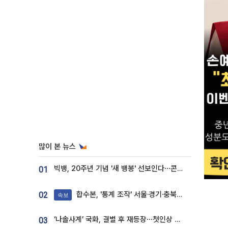
많이 본 뉴스
빅뱅, 20주년 기념 '새 뱅봉' 선보인다⋯콘서트 앞두고 팝업 개최
01
합수본, '통계 조작' 서울·경기·충북 선관위 등 추가 압수수색
02
속보
‘나솔사계’ 국화, 결별 후 재등장⋯첫인상 투표 휩쓸고 ‘인기녀’ 등극
03