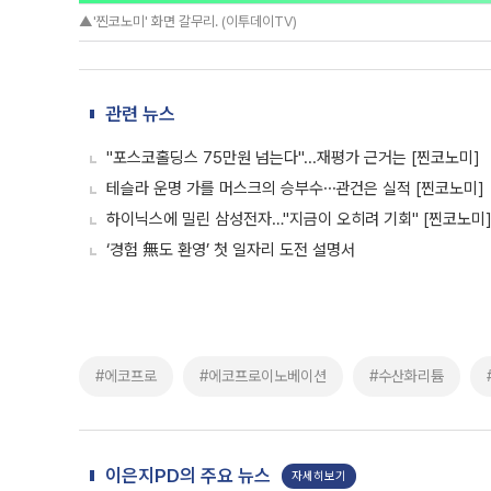
▲'찐코노미' 화면 갈무리. (이투데이TV)
관련 뉴스
"포스코홀딩스 75만원 넘는다"...재평가 근거는 [찐코노미]
테슬라 운명 가를 머스크의 승부수⋯관건은 실적 [찐코노미]
하이닉스에 밀린 삼성전자…"지금이 오히려 기회" [찐코노미
‘경험 無도 환영’ 첫 일자리 도전 설명서
#에코프로
#에코프로이노베이션
#수산화리튬
이은지PD의 주요 뉴스
자세히보기