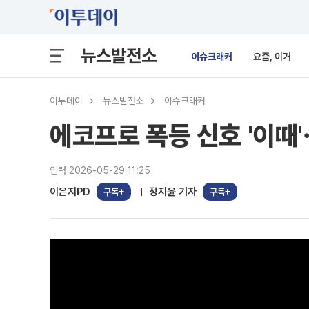
뉴스발전소
이슈크래커
요즘, 이거
이투데이
뉴스발전소
이슈크래커
에코프로 폭등 신호 '이때
입력 2026-05-29 11:25
이은지PD
정지윤 기자
구독
구독