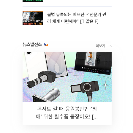
미]
불법 유통되는 미프진⋯“전문가 관
리 체계 마련해야” [T 같은 F]
뉴스발전소
콘서트 갈 때 응원봉만?⋯'최
애' 위한 필수품 등장이오! [솔
드아웃]