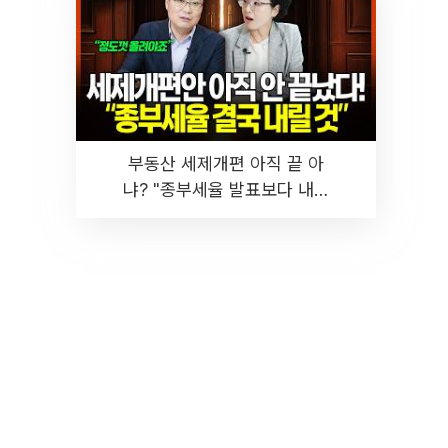
부동산 세제개편 아직 끝 아
냐? "종부세율 발표보다 내릴
것" 장기거주·양도세 전망 I 집
땅지성 I 김인만, 진미윤