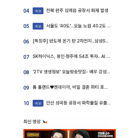
전북 완주 삼례읍 공장서 화재 발생
04
속보
서울도 '40도'…오늘 노원 40.2도 기록
05
속보
[특징주] 반도체 온기 탄 2차전지...삼성SDI, 장 초반 7% 넘게 껑충
06
SK하이닉스, 용인·청주에 54조 투자…AI 메모리 생산기지 키운다
07
'2TV 생생정보' 오늘방송맛집- 배우 강성진 단골! 쌀국수ㆍ푸팟퐁 커리 맛집 '블○○○'
08
톰 홀랜드♥젠데이아, 비밀 결혼 파티 포착⋯호텔 대관비만 9억
09
안산 성곡동 공장서 화학물질 유출 사고 발생
10
속보
최신 영상