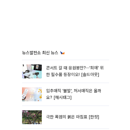
뉴스발전소 최신 뉴스
콘서트 갈 때 응원봉만?⋯'최애' 위
한 필수품 등장이오! [솔드아웃]
입추매직 '불발', 처서매직은 올까
요? [해시태그]
극한 폭염의 붉은 마침표 [한컷]