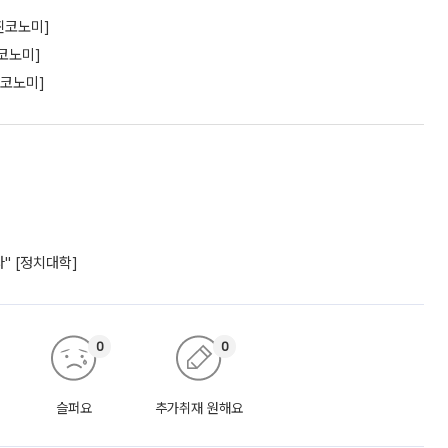
찐코노미]
코노미]
찐코노미]
" [정치대학]
0
0
슬퍼요
추가취재 원해요