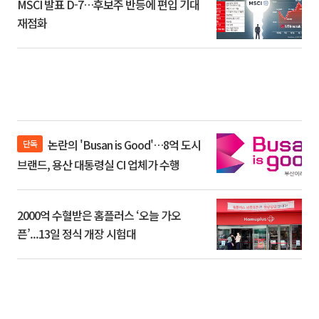
MSCI 발표 D-7…후보주 반등에 편입 기대
재점화
논란의 'Busan is Good'…8억 도시
단독
브랜드, 용산 대통령실 CI 업체가 수행
2000억 수혈받은 홈플러스 ‘오늘 가오
픈’...13일 정식 개장 시험대