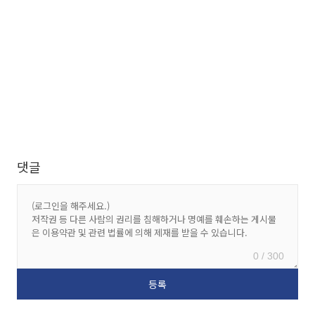
댓글
0 / 300