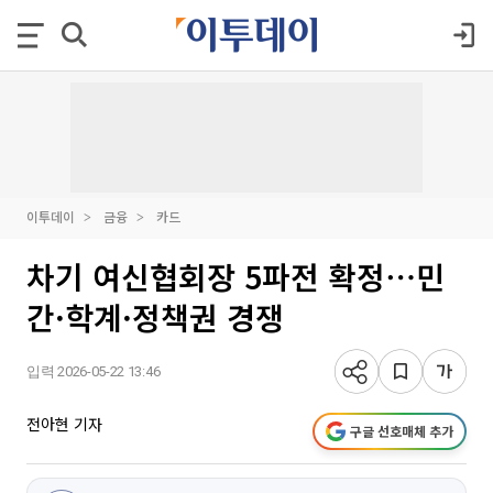
이투데이
금융
카드
차기 여신협회장 5파전 확정⋯민
간·학계·정책권 경쟁
입력 2026-05-22 13:46
전아현 기자
구글 선호매체 추가