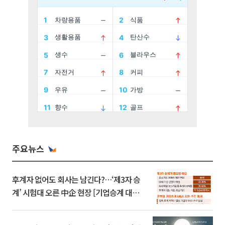
주요뉴스
후계자 없어도 회사는 남긴다?…‘제3자 승
계’ 시험대 오른 中企 현장 [기업승계 대전
환]