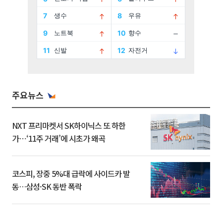
주요뉴스
NXT 프리마켓서 SK하이닉스 또 하한
가⋯‘11주 거래’에 시초가 왜곡
코스피, 장중 5%대 급락에 사이드카 발
동…삼성·SK 동반 폭락