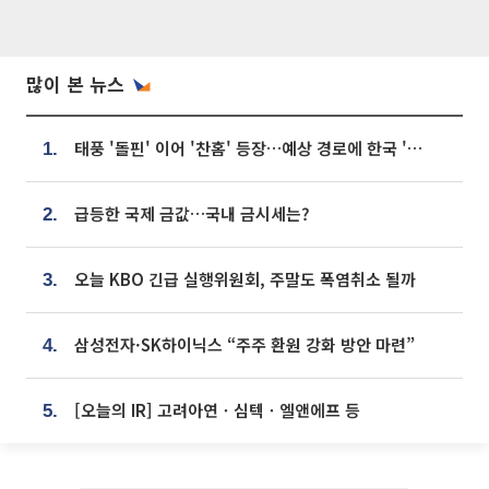
많이 본 뉴스
태풍 '돌핀' 이어 '찬홈' 등장…예상 경로에 한국 '한숨'
1.
급등한 국제 금값…국내 금시세는?
2.
오늘 KBO 긴급 실행위원회, 주말도 폭염취소 될까
3.
삼성전자·SK하이닉스 “주주 환원 강화 방안 마련”
4.
[오늘의 IR] 고려아연ㆍ심텍ㆍ엘앤에프 등
5.