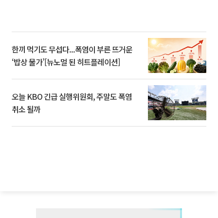
한끼 먹기도 무섭다...폭염이 부른 뜨거운
‘밥상 물가’[뉴노멀 된 히트플레이션]
오늘 KBO 긴급 실행위원회, 주말도 폭염
취소 될까