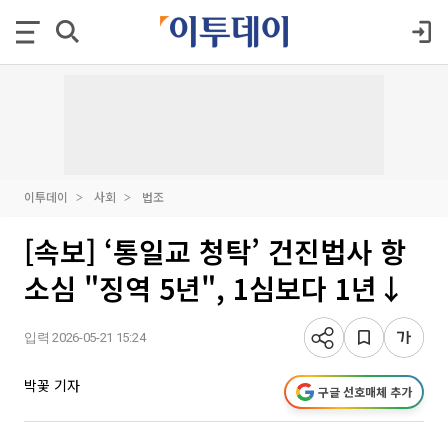
이투데이
사회
법조
[속보] ‘통일교 청탁’ 건진법사 항
소심 "징역 5년", 1심보다 1년↓
입력 2026-05-21 15:24
박꽃 기자
구글 선호매체 추가