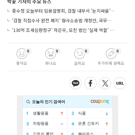
박꽃 기자의 주요 뉴스
중수청 오늘부터 임용설명회, 검찰 내부서 '눈치싸움' 기류변화도
‘검찰 직접수사 완전 폐지’ 형사소송법 개정안, 국무회의 통과
‘130억 조세심판청구’ 차은우, 모친 법인 ‘실제 역할’ 다툴 듯
0
0
0
0
좋아요
화나요
슬퍼요
추가취재 원해요