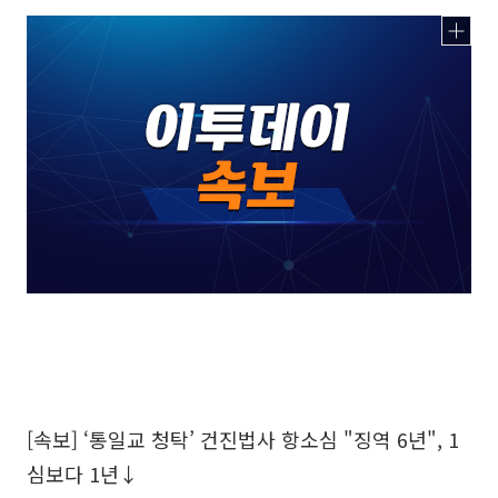
[속보] ‘통일교 청탁’ 건진법사 항소심 "징역 6년", 1
심보다 1년↓