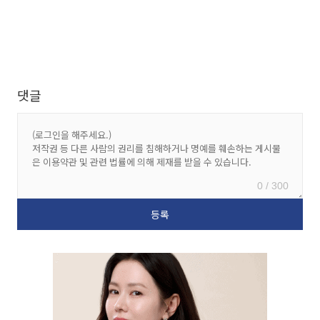
댓글
0 / 300