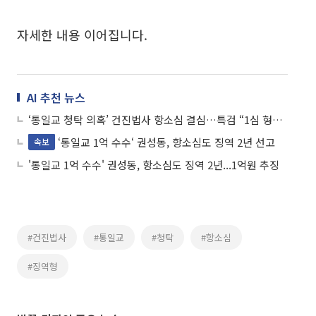
자세한 내용 이어집니다.
AI 추천 뉴스
‘통일교 청탁 의혹’ 건진법사 항소심 결심…특검 “1심 형량 유지해야”
‘통일교 1억 수수‘ 권성동, 항소심도 징역 2년 선고
속보
'통일교 1억 수수' 권성동, 항소심도 징역 2년...1억원 추징
#건진법사
#통일교
#청탁
#항소심
#징역형