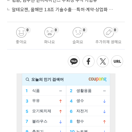
알테오젠, 올해만 1.8조 기술수출…특허·계약·상업화 ‘삼박자’
0
0
0
0
좋아요
화나요
슬퍼요
추가취재 원해요