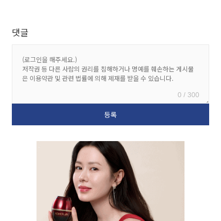
댓글
0 / 300