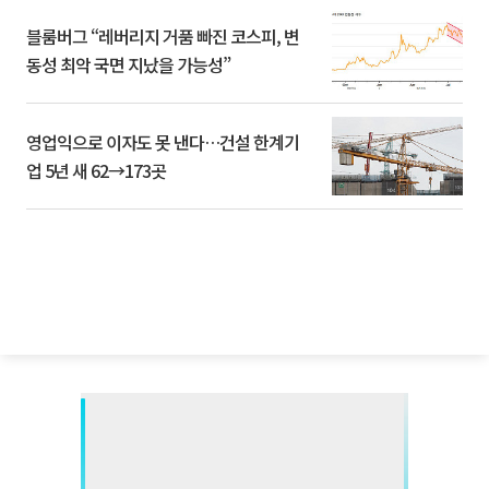
블룸버그 “레버리지 거품 빠진 코스피, 변
동성 최악 국면 지났을 가능성”
영업익으로 이자도 못 낸다…건설 한계기
업 5년 새 62→173곳