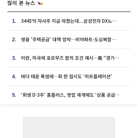
많이 본 뉴스
3445억 자사주 지급 마쳤는데...삼성전자 DX노조, 뒤늦은 '떼쓰기 집회'
1.
영끌 '주택공급' 대책 임박⋯비아파트·도심복합까지 총동원
2.
이란, 미국에 호르무즈 합의 조건 제시…美 “경기 아직 안 끝나” [종합]
3.
바다 태운 폭염에…회 한 접시도 ‘히트플레이션’
4.
‘회생 D-3주’ 홈플러스, 영업 재개에도 ‘상품 공급망’ 복구가 생존 관건
5.