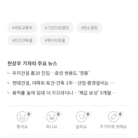
#국토교통부
#그린리모델링
#탄소중립
#민간건축물
#에너지효율
천상우 기자의 주요 뉴스
우미건설 톱20 진입…효성·쌍용도 ‘껑충’
현대건설, 아파트·토건·건축 1위…산업·환경설비는 삼성E&A
용적률 높여 임대 더 지으라더니…‘제값 보상’ 5개월째 국회에 발목
0
0
0
0
좋아요
화나요
슬퍼요
추가취재 원해요