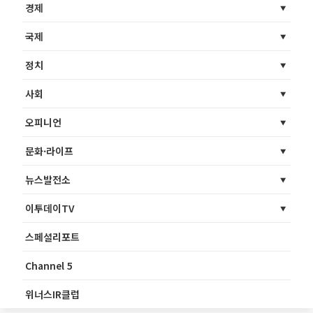
경제
국제
정치
사회
오피니언
문화·라이프
뉴스발전소
이투데이TV
스페셜리포트
Channel 5
위너스IR클럽