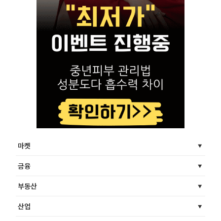
마켓
금융
부동산
산업