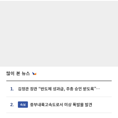
많이 본 뉴스
김정관 장관 “반도체 성과급, 주총 승인 받도록”…상법·자본시장법 개정 시사
1.
중부내륙고속도로서 미상 폭발물 발견
속보
2.