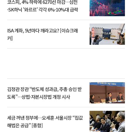
코스피, 4% 하락에 6270선 마감…삼전
·SK하닉 '와르르' 각각 6%·10%대 급락
ISA 계좌, 5년마다 깨라고요? [이슈크래
커]
김정관 장관 “반도체 성과급, 주총 승인 받
도록”…상법·자본시장법 개정 시사
세금 꺼낸 정부에…오세훈 서울시장 “집값
해법은 공급” [종합]