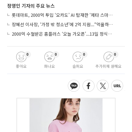
정영인 기자의 주요 뉴스
롯데마트, 2000억 투입 ‘오카도’ AI 탑재한 ‘제타 스마트센터’...온라인 장보기 판 바꾼다
장혜선 이사장, ‘가정 밖 청소년’에 2억 지원...“억울하고 아파도 단단해지길”
2000억 수혈받은 홈플러스 ‘오늘 가오픈’...13일 정식 개장 시험대
0
0
0
0
좋아요
화나요
슬퍼요
추가취재 원해요