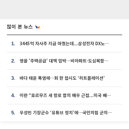
많이 본 뉴스
3445억 자사주 지급 마쳤는데...삼성전자 DX노조, 뒤늦은 '떼쓰기 집회'
1.
영끌 '주택공급' 대책 임박⋯비아파트·도심복합까지 총동원
2.
바다 태운 폭염에…회 한 접시도 ‘히트플레이션’
3.
이란 “호르무즈 새 항로 합의 매우 근접...미국 배상 먼저”
4.
우성빈 기장군수 ‘유튜브 정치’에…국민의힘 군의원들 집단 반발
5.