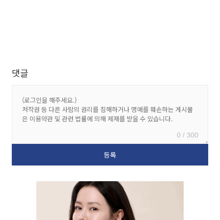
댓글
0 / 300