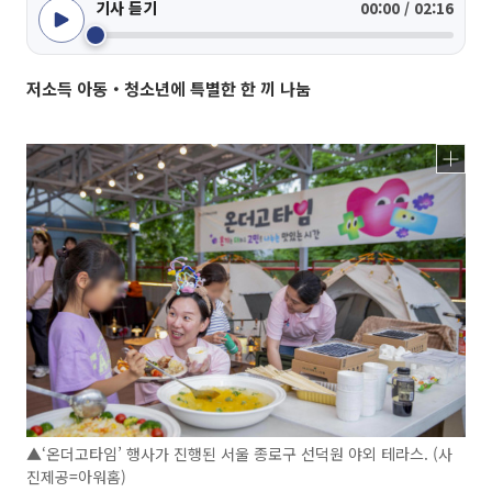
기사 듣기
00:00 / 02:16
저소득 아동‧청소년에 특별한 한 끼 나눔
▲‘온더고타임’ 행사가 진행된 서울 종로구 선덕원 야외 테라스. (사
진제공=아워홈)