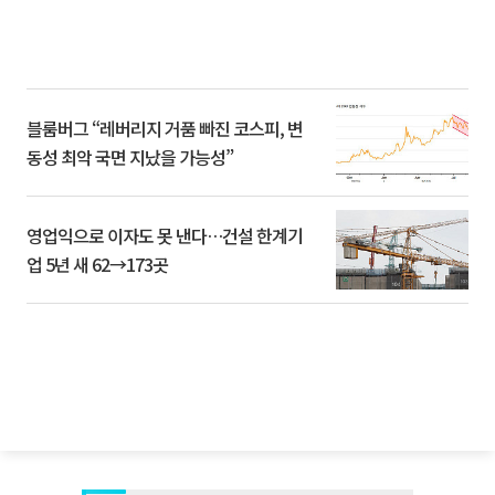
블룸버그 “레버리지 거품 빠진 코스피, 변
동성 최악 국면 지났을 가능성”
영업익으로 이자도 못 낸다…건설 한계기
업 5년 새 62→173곳