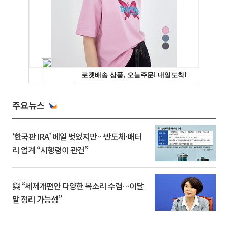
주요뉴스
‘한국판 IRA’ 베일 벗었지만…반도체·배터
리 업계 “시행령이 관건”
與 “세제개편안 다양한 목소리 수렴…이달
말 정리 가능성”