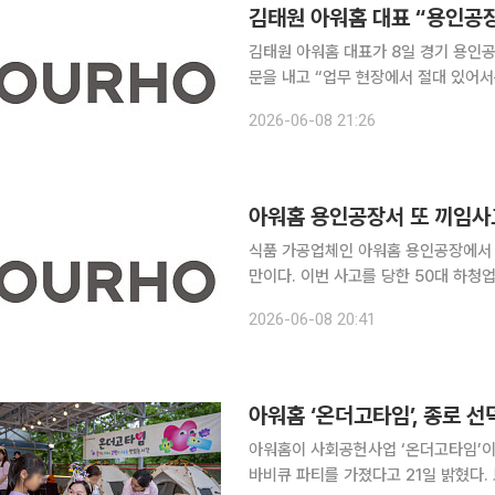
김태원 아워홈 대표 “용인공장
김태원 아워홈 대표가 8일 경기 용인
문을 내고 “업무 현장에서 절대 있어서
하고 깊이 사죄드린다”며 “특히 중상
2026-06-08 21:26
김 대표는 사과문에서 “오늘 오후 2시
아워홈 용인공장서 또 끼임사
식품 가공업체인 아워홈 용인공장에서 또
만이다. 이번 사고를 당한 50대 하청업체 
르면 8일 오후 2시 50분께 경기도 
2026-06-08 20:41
장작업장에서 하청업체 소속 근로자 A
아워홈 ‘온더고타임’, 종로 선
아워홈이 사회공헌사업 ‘온더고타임’이
바비큐 파티를 가졌다고 21일 밝혔다. 보호자가 없거나 저소득 가정의 아동‧청소년을 대상으로 영양