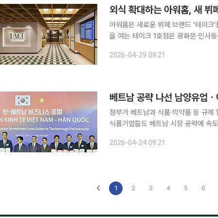
외식 확대하는 아워홈, 새 뷔
아워홈은 새로운 뷔페 브랜드 ‘테이크’를 선
을 여는 테이크 1호점은 광화문·인사동
를 잡았다. 전용면적 약 823㎡(250평) 규모로
2026-04-29 09:21
장면을 나누는 촬영 단위인 ‘테이크’에서
베트남 공략 나선 남양유업ㆍ
정부가 베트남과 식품·의약품 등 규제
식품기업들도 베트남 시장 공략에 속도를 낸다. 24일 식품업계에 따르면 남양
업 ‘푸 타이 홀딩스’와 3년간 700억
2026-04-24 09:21
략적 업무
1
2
3
4
5
6