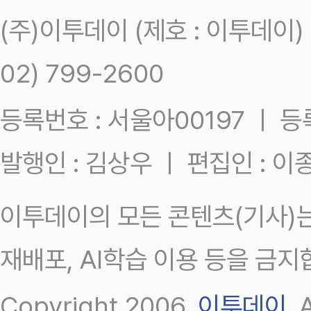
(주)이투데이 (제호 : 이투데이
02) 799-2600
등록번호 : 서울아00197 ㅣ 등록일
발행인 : 김상우 ㅣ 편집인 : 
이투데이의 모든 콘텐츠(기사)는
재배포, AI학습 이용 등을 금지
Copyright 2006.
이투데이
.