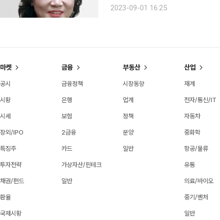
고자 하는 종합 축제다. 이날 오전 
2023-09-01 16:25
관협회 48개 회원기관 약 2500명이
마켓
금융
부동산
산업
공시
금융정책
시장동향
재계
시황
은행
업계
전자/통신/IT
시세
보험
정책
자동차
장외/IPO
2금융
분양
중화학
특징주
카드
일반
항공/물류
투자전략
가상자산/핀테크
유통
채권/펀드
일반
의료/바이오
환율
중기/벤처
국제시황
일반