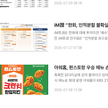
2026-07-29 08:18
60% 중후반대에서 일정하게 유지되고
iM證 “한화, 인적분할 불확
iM증권은 한화에 대해 투자의견 ‘매수’와
헌 iM증권 연구원은 “인적분할 등으
“개정상법 시행에 따라 한화와 같은 
2026-07-27 07:58
했다. 한화의 24일 종가는 9만60
아워홈, 편스토랑 우승 메뉴
촉촉한 닭다리살에 감자 플레이크 입혀
식 메뉴로 확대 운영 아워홈이 KBS 2TV 예능 프로그램 ‘신상출시 편스토랑’의 우승 메뉴를 간편식
으로 구현한 신제품을 선보였다. 아워홈은 8일 촉촉한 닭다리살에 감자 플레이크를 더해 바삭한 식
2026-07-08 15:58
감을 극대화한 손태진의 크런치 한입치