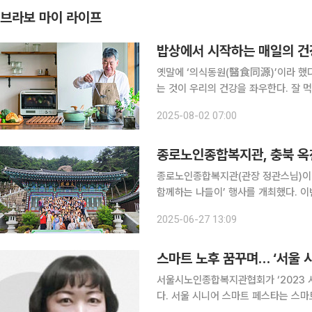
브라보 마이 라이프
밥상에서 시작하는 매일의 
옛말에 ‘의식동원(醫食同源)’이라 했다. 약
는 것이 우리의 건강을 좌우한다. 잘 먹는다는 건 
는 중장년층과 노년층은 소화 잘되는 건
2025-08-02 07:00
등 건강 고민에 따라 맞는 식단이 있다.
종로노인종합복지관, 충북 옥
종로노인종합복지관(관장 정관스님)이 
함께하는 나들이’ 행사를 개최했다. 이
아 기획됐으며, 모집 이틀 만에 정원 600명
2025-06-27 13:09
관광지와 옥천 구읍 일대를 탐방하며 
스마트 노후 꿈꾸며… ‘서울 
서울시노인종합복지관협회가 ‘2023 
다. 서울 시니어 스마트 페스타는 스마트 기기를 접할 수 있는 자리를 마련해 스마트 복지를 실현하