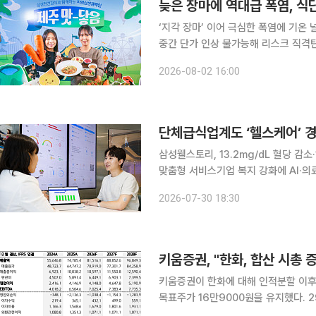
늦은 장마에 역대급 폭염, 식
‘지각 장마’ 이어 극심한 폭염에 기온 
중간 단가 인상 불가능해 리스크 직격탄
기 분주 종잡을 수 없는 장마에 이어 역대급 폭염이 이어지는 등 올해 특히 유난스러운 여름 기후 변
2026-08-02 16:00
화로 인해 식재료 가격이 롤러코스터를
단체급식업계도 ‘헬스케어’ 경
삼성웰스토리, 13.2mg/dL 혈당 감
맞춤형 서비스기업 복지 강화에 AI·의료데이터 활
공을 넘어 개인 맞춤형 건강관리 시장으
2026-07-30 18:30
동 데이터를 AI로 분석해 맞춤형 식
키움증권, "한화, 합산 시총 
키움증권이 한화에 대해 인적분할 이후
목표주가 16만9000원을 유지했다. 29일 안영준 키움증권 연구원은 "최근 한화의 주가는 순자산
가치(NAV)의 약 90%를 차지하는 