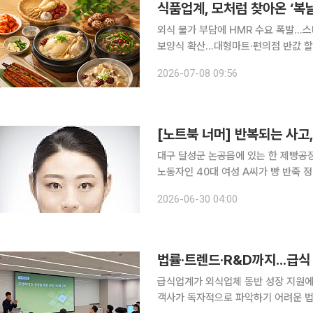
외식 물가 부담에 HMR 수요 폭발…스
보양식 확산…대형마트·편의점 반값 할인 및 이색 메뉴 경쟁 초복
요가 늘면서 식품·유통업계가 삼계탕과 
2026-07-08 09:56
비자 공략에 나섰다. 외식 물가 부담이
[노트북 너머] 반복되는 사고
대구 달성군 논공읍에 있는 한 제빵공장
노동자인 40대 여성 A씨가 빵 반죽 
고 보면 산업현장에서 때때로 전해지는 사고 중 하나일 수 있
2026-06-30 04:00
그룹 내부에서 ‘산업안전 우수사업장 대
법률·트렌드·R&D까지...급식
급식업계가 외식업체 동반 성장 지원에 
객사가 독자적으로 파악하기 어려운 법률