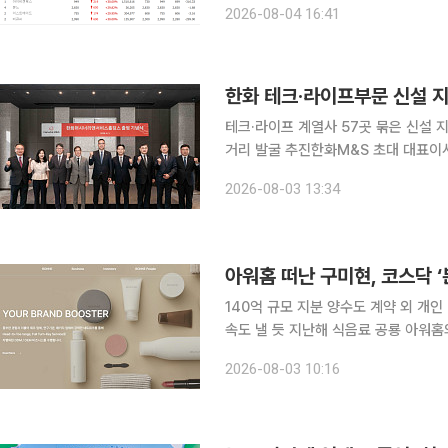
2026-08-04 16:41
테크·라이프 계열사 57곳 묶은 신설 지
거리 발굴 추진한화M&S 초대 대표이사는 김형조...효
선 사장이 이끄는 한화그룹 테크·라
2026-08-03 13:34
아워홈 떠난 구미현, 코스닥 
140억 규모 지분 양수도 계약 외 개인
속도 낼 듯 지난해 식음료 공룡 아워홈의 지분을 매각한 구미현 전 아워홈 회장이 코스닥 상장 화장
품 제조업체 ‘본느’를 전격 인수하며 자
2026-08-03 10:16
취득을 합쳐 직접 240억원대 사재를 