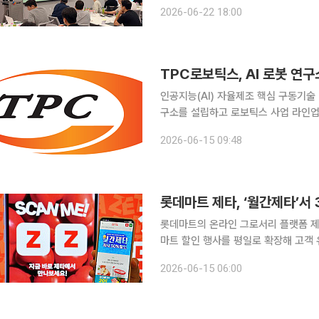
로써 장기적으로 보다 끈끈한 협력 관계를 다지는 셈이다. 22일
2026-06-22 18:00
는 최근 본사에서 외식 프랜차이즈 기
인공지능(AI) 자율제조 핵심 구동기술
구소를 설립하고 로보틱스 사업 라인업
HCBOT와 체결한 공동개발 및 생산 
2026-06-15 09:48
롯데마트 제타, ‘월간제타’서 
롯데마트의 온라인 그로서리 플랫폼 제
마트 할인 행사를 평일로 확장해 고객 유입을 늘리겠다는
인 최대 할인 페스티벌 ‘월간제타’를 
2026-06-15 06:00