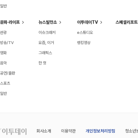
일반
문화·라이프
뉴스발전소
이투데이TV
스페셜리포트
관광
이슈크래커
e스튜디오
방송/TV
요즘, 이거
랭킹영상
영화
그래픽스
음악
한 컷
공연/출판
스포츠
일반
회사소개
이용약관
개인정보처리방침
청소년