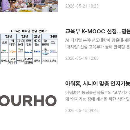
가 높은 특별한 한 끼를 제공하는 ‘온
2026-05-21 10:23
하고 고민은 나누는 맛있는 시간’이라
교육부 K-MOOC 선정…광운대
AI·디지털 분야 선도대학에 광운대·세
‘매치업’ 신설 교육부가 올해 한국형 온라인 공개강좌(K-MOOC) 사업에 참여할 대학과 기관을 선
정하고 인공지능(AI)·디지털 분야 평생
2026-05-19 12:00
의 ‘바이브코딩’ 등 AI 실습형 강좌가
아워홈, 시니어 맞춤 인지기능
아워홈은 농림축산식품부의 '고부가가
돼 '인지기능 장애 개선을 위한 식단 및 복합
경희대학교 의학영양학과 박유경 교수
2026-05-15 09:46
학교병원 신경과, 아주대학교병원 신경