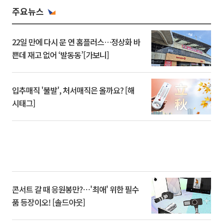
주요뉴스
22일 만에 다시 문 연 홈플러스…정상화 바
쁜데 재고 없어 ‘발동동’[가보니]
입추매직 '불발', 처서매직은 올까요? [해
시태그]
콘서트 갈 때 응원봉만?⋯'최애' 위한 필수
품 등장이오! [솔드아웃]