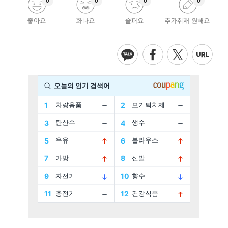
0
0
0
0
좋아요
화나요
슬퍼요
추가취재 원해요