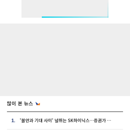
많이 본 뉴스
'불안과 기대 사이' 널뛰는 SK하이닉스…증권가 "HBM4·LTA 기반 펀터멘털 견고"
1.