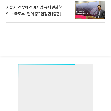
서울시, 정부에 정비사업 규제 완화 '건
의'⋯국토부 "협의 중" 입장만 [종합]