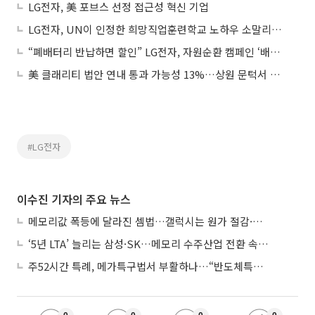
LG전자, 美 포브스 선정 접근성 혁신 기업
LG전자, UN이 인정한 희망직업훈련학교 노하우 소말리아에 전수
“폐배터리 반납하면 할인” LG전자, 자원순환 캠페인 ‘배터리턴’ 실시
美 클래리티 법안 연내 통과 가능성 13%…상원 문턱서 제동
#LG전자
이수진 기자의 주요 뉴스
메모리값 폭등에 달라진 셈법…갤럭시는 원가 절감·아이폰은 서비스 확대
‘5년 LTA’ 늘리는 삼성·SK…메모리 수주산업 전환 속 다른 셈법
주52시간 특례, 메가특구법서 부활하나…“반도체특별법 담겨야”