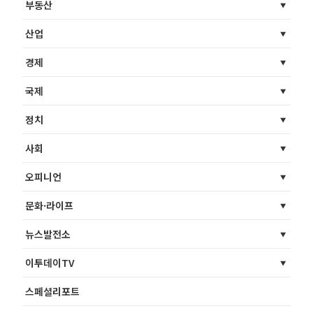
부동산
산업
경제
국제
정치
사회
오피니언
문화·라이프
뉴스발전소
이투데이TV
스페셜리포트