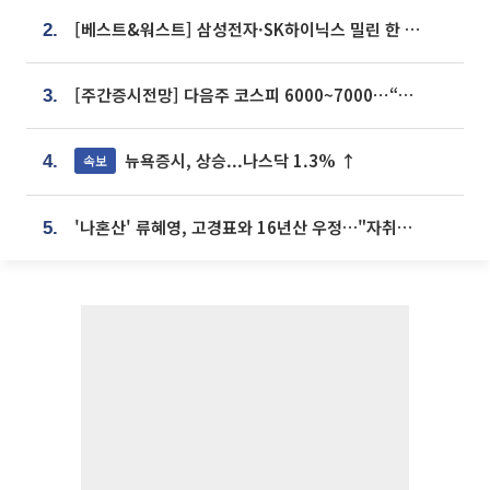
[베스트&워스트] 삼성전자·SK하이닉스 밀린 한 주…상상인증권은 85% 급등
2.
[주간증시전망] 다음주 코스피 6000~7000⋯“外人 수급은 정책이 변수”
3.
뉴욕증시, 상승...나스닥 1.3% ↑
속보
4.
'나혼산' 류혜영, 고경표와 16년산 우정…"자취방서 부모님과 마주쳐"
5.