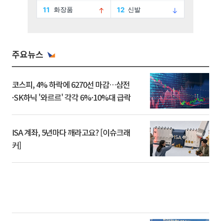
주요뉴스
코스피, 4% 하락에 6270선 마감…삼전
·SK하닉 '와르르' 각각 6%·10%대 급락
ISA 계좌, 5년마다 깨라고요? [이슈크래
커]