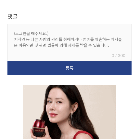
댓글
0 / 300