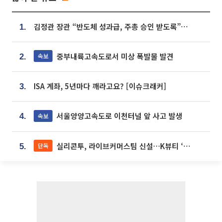
김정관 장관 “반도체 성과급, 주총 승인 받도록”…상법·자본시장법 개정 시사
1.
중부내륙고속도로서 미상 폭발물 발견
속보
2.
ISA 계좌, 5년마다 깨라고요? [이슈크래커]
3.
서울양양고속도로 이천터널 앞 사고 발생
속보
4.
실리콘투, 라이브커머스팀 신설…K뷰티 ‘글로벌 판매망’ 확대[K뷰티 라방戰]
단독
5.