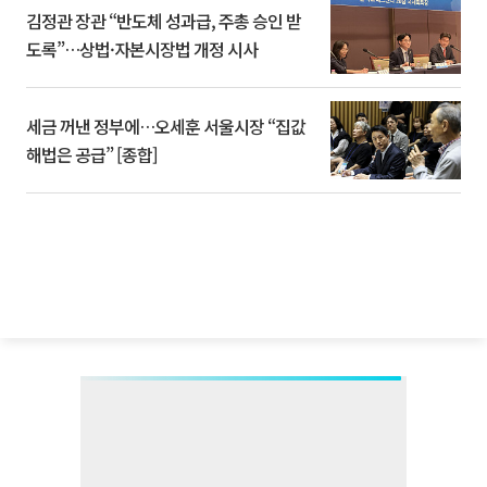
김정관 장관 “반도체 성과급, 주총 승인 받
도록”…상법·자본시장법 개정 시사
세금 꺼낸 정부에…오세훈 서울시장 “집값
해법은 공급” [종합]