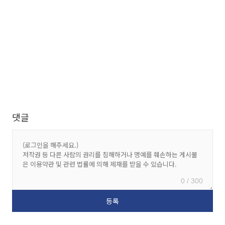
댓글
0 / 300