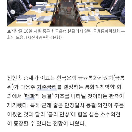
▲지난달 10일 서울 중구 한국은행 본관에서 열린 금융통화위원회 본
회의 모습. (사진제공=한국은행)
신현송 총재가 이끄는 한국은행 금융통화위원회(금통
위)가 다음주
기준금리
를 결정하는 통화정책방향 회
의에서 '
매파
적 동결' 기조를 나타낼 것이라는 관측이
제기됐다. 특히 근래 줄곧 만장일치 동결 의견이 주를
이뤘던 것과 달리 '금리 인상'에 힘을 싣는 소수의견
이 등장할 수 있다는 전망이 나왔다.