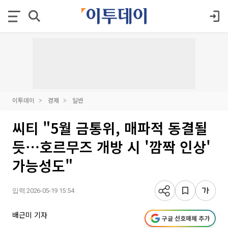
이투데이
경제
일반
씨티 "5월 금통위, 매파적 동결될
듯⋯호르무즈 개방 시 '깜짝 인상'
가능성도"
입력 2026-05-19 15:54
배근미 기자
구글 선호매체 추가