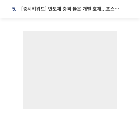
[증시키워드] 반도체 충격 뚫은 개별 호재...포스코퓨처엠·에코프로·한화솔루션 '눈길'
5.