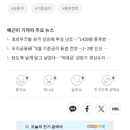
#금통위
#기준금리
#통화정책
배근미 기자의 주요 뉴스
호르무즈발 유가 상승에 투심 난조⋯"1420원 중후반 등락"
우리금융硏 "8월 기준금리 동결 전망⋯1~2명 인상 소수의견 낼 것"
반도체 날개 달고 날았다⋯'역대급' 상반기 경상수지 흑자 2000억달러 육박
0
0
0
0
좋아요
화나요
슬퍼요
추가취재 원해요