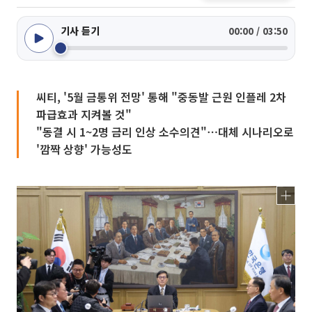
기사 듣기
00:00 / 03:50
씨티, '5월 금통위 전망' 통해 "중동발 근원 인플레 2차
파급효과 지켜볼 것"
"동결 시 1~2명 금리 인상 소수의견"⋯대체 시나리오로
'깜짝 상향' 가능성도