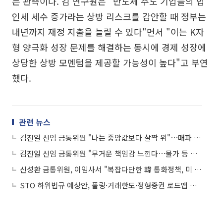
는 관측이다. 김 연구원은 "반도체 주도 기업들의 법
인세 세수 증가라는 상방 리스크를 감안할 때 정부는
내년까지 재정 지출을 늘릴 수 있다"면서 "이는 K자
형 양극화 성장 문제를 해결하는 동시에 경제 성장에
상당한 상방 모멘텀을 제공할 가능성이 높다"고 부연
했다.
관련 뉴스
김진일 신임 금통위원 "나는 중앙값보다 살짝 위"⋯매파 성향 인정
김진일 신임 금통위원 "무거운 책임감 느낀다⋯물가 등 통화정책 목표에 최선"
신성환 금통위원, 이임사서 "복잡다단한 韓 통화정책, 미 연준보다 어려워"
STO 하위법규 예상안, 풀링·거래한도·정형증권 로드맵 제시