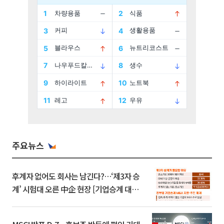
주요뉴스
후계자 없어도 회사는 남긴다?…‘제3자 승
계’ 시험대 오른 中企 현장 [기업승계 대전
환]