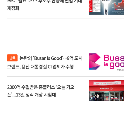
MSCI 발표 D-7…후보주 반등에 편입 기대
재점화
논란의 'Busan is Good'…8억 도시
단독
브랜드, 용산 대통령실 CI 업체가 수행
2000억 수혈받은 홈플러스 ‘오늘 가오
픈’...13일 정식 개장 시험대