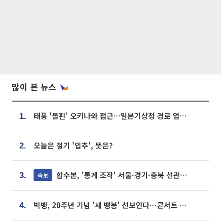
많이 본 뉴스
태풍 '돌핀' 오키나와 접근…일본기상청 경로 업데이트
1.
오늘은 절기 '입추', 뜻은?
2.
합수본, '통계 조작' 서울·경기·충북 선관위 등 추가 압수수색
속보
3.
빅뱅, 20주년 기념 '새 뱅봉' 선보인다⋯콘서트 앞두고 팝업 개최
4.