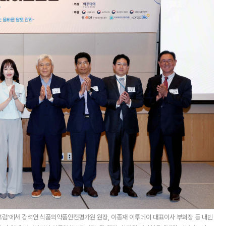
오포럼’에서 강석연 식품의약품안전평가원 원장, 이종재 이투데이 대표이사 부회장 등 내빈