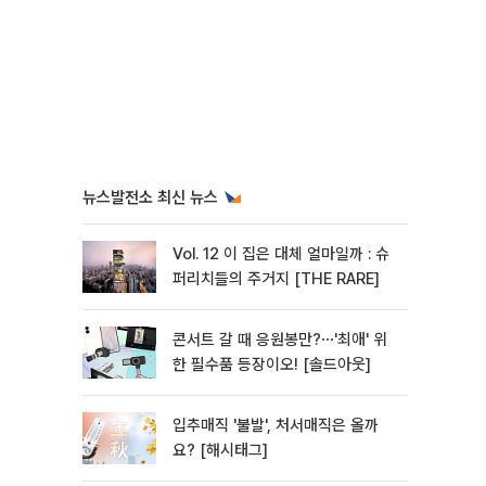
뉴스발전소 최신 뉴스
Vol. 12 이 집은 대체 얼마일까 : 슈
퍼리치들의 주거지 [THE RARE]
콘서트 갈 때 응원봉만?⋯'최애' 위
한 필수품 등장이오! [솔드아웃]
입추매직 '불발', 처서매직은 올까
요? [해시태그]