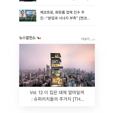
에코프로, 화장품 업체 인수 추
진⋯“본업과 시너지 부족” [찐코노
미]
뉴스발전소
Vol. 12 이 집은 대체 얼마일까
: 슈퍼리치들의 주거지 [THE
RARE]