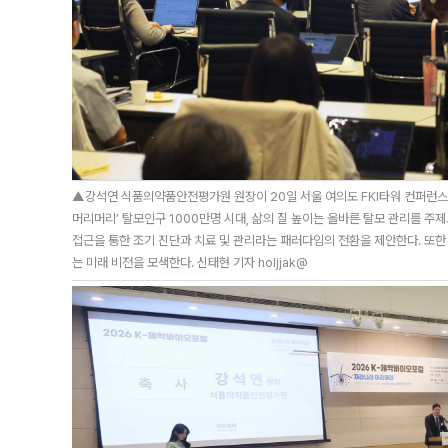
▲강석연 식품의약품안전평가원 원장이 20일 서울 여의도 FKI타워 컨퍼런스센
머리머리’ 탈모인구 1000만명 시대, 삶의 질 높이는 올바른 탈모 관리를 주
접근을 통한 조기 진단과 치료 및 관리라는 패러다임의 전환을 제안한다. 또한
는 미래 비전을 모색한다. 신태현 기자 holjjak@