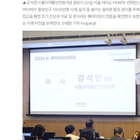
▲강석연 식품의약품안전평가원 원장이 20일 서울 여의도 FKI타워 컨퍼런스센
머리머리’ 탈모인구 1000만명 시대, 삶의 질 높이는 올바른 탈모 관리를 주
접근을 통한 조기 진단과 치료 및 관리라는 패러다임의 전환을 제안한다. 또한
는 미래 비전을 모색한다. 신태현 기자 holjjak@