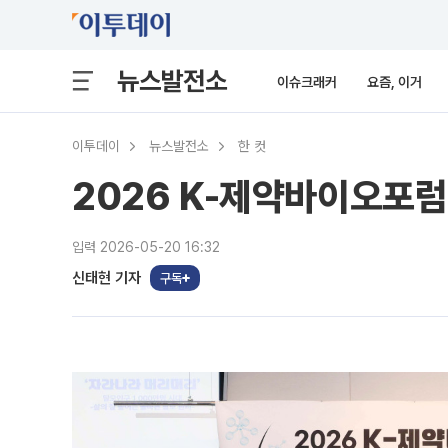
뉴스발전소
이슈크래커
요즘, 이거
이투데이
뉴스발전소
한 컷
2026 K-제약바이오포럼 
입력 2026-05-20 16:32
신태현 기자
구독