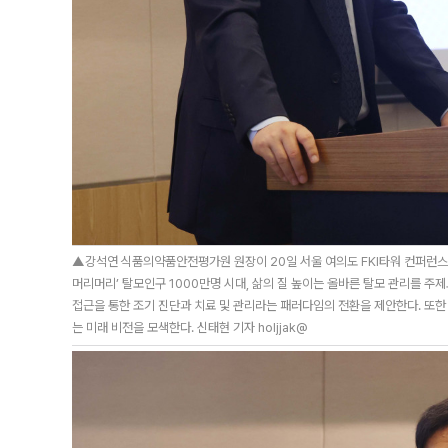
▲강석연 식품의약품안전평가원 원장이 20일 서울 여의도 FKI타워 컨퍼런스센
머리머리’ 탈모인구 1000만명 시대, 삶의 질 높이는 올바른 탈모 관리를 주
접근을 통한 조기 진단과 치료 및 관리라는 패러다임의 전환을 제안한다. 또한
는 미래 비전을 모색한다. 신태현 기자 holjjak@