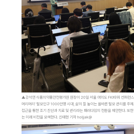
▲강석연 식품의약품안전평가원 원장이 20일 서울 여의도 FKI타워 컨퍼런스센
머리머리’ 탈모인구 1000만명 시대, 삶의 질 높이는 올바른 탈모 관리를 주
접근을 통한 조기 진단과 치료 및 관리라는 패러다임의 전환을 제안한다. 또한
는 미래 비전을 모색한다. 신태현 기자 holjjak@