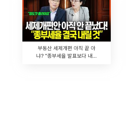
부동산 세제개편 아직 끝 아
냐? "종부세율 발표보다 내릴
것" 장기거주·양도세 전망 I 집
땅지성 I 김인만, 진미윤