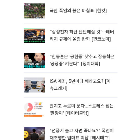
극한 폭염의 붉은 마침표 [한컷]
“삼성전자 하단 단단해질 것”⋯레버
리지 규제에 쏠림 완화 [찐코노미]
“한동훈은 ‘공한증’ 낮추고 장동혁은
‘공장증’ 키운다” [정치대학]
ISA 계좌, 5년마다 깨라고요? [이
슈크래커]
만지고 누르며 푼다…스트레스 잡는
'말랑이' [데이터클립]
"선풍기 틀고 자면 죽나요?" 폭염이
재조명한 엄마표 괴담 [해시태그]