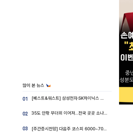
많이 본 뉴스
[베스트&워스트] 삼성전자·SK하이닉스 밀린 한 주…상상인증권은 85% 급등
01
35도 안팎 무더위 이어져…전국 곳곳 소나기 [오늘 날씨]
02
03
[주간증시전망] 다음주 코스피 6000~7000⋯“外人 수급은 정책이 변수”