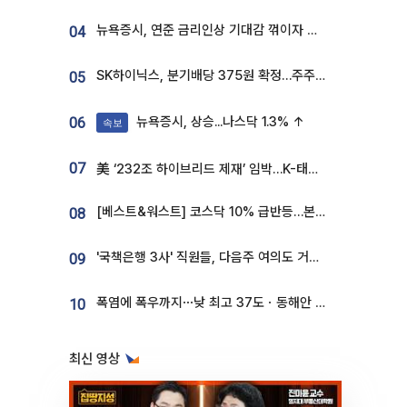
뉴욕증시, 연준 금리인상 기대감 꺾이자 상승...S&P500 사상 최고치 [종합]
04
SK하이닉스, 분기배당 375원 확정…주주환원책 9월로 앞당겨 발표
05
뉴욕증시, 상승...나스닥 1.3% ↑
06
속보
07
美 ‘232조 하이브리드 제재’ 임박…K-태양광, 불확실성 털고 날개 다나
[베스트&워스트] 코스닥 10% 급반등…본느, 최대주주 변경 기대에 270% 폭등
08
'국책은행 3사' 직원들, 다음주 여의도 거리 나서는 까닭은
09
폭염에 폭우까지⋯낮 최고 37도ㆍ동해안 강한 비 [날씨]
10
최신 영상