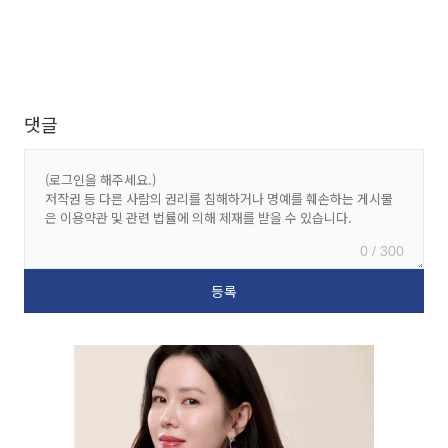
댓글
0 / 300