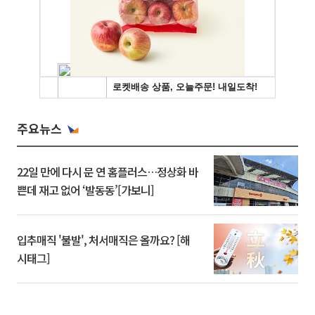
주요뉴스
22일 만에 다시 문 연 홈플러스…정상화 바
쁜데 재고 없어 ‘발동동’[가보니]
입추매직 '불발', 처서매직은 올까요? [해
시태그]