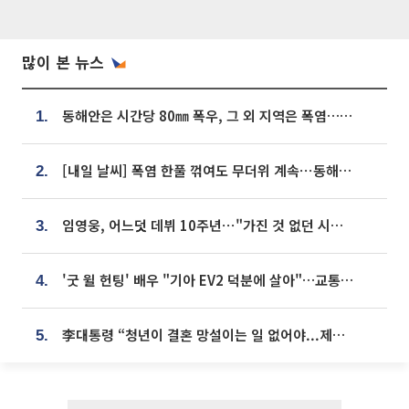
많이 본 뉴스
동해안은 시간당 80㎜ 폭우, 그 외 지역은 폭염…‘극과 극 날씨’
1.
[내일 날씨] 폭염 한풀 꺾여도 무더위 계속⋯동해안 이틀 연속 비
2.
임영웅, 어느덧 데뷔 10주년⋯"가진 것 없던 시절, 내 앞엔 20명의 팬뿐"
3.
'굿 윌 헌팅' 배우 "기아 EV2 덕분에 살아"…교통사고 후 안전성 극찬
4.
李대통령 “청년이 결혼 망설이는 일 없어야...제도상 불이익 조사”
5.