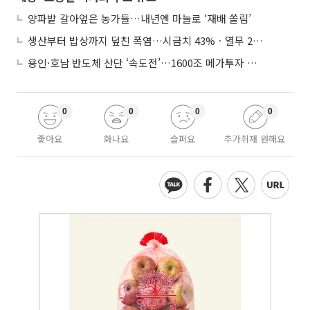
양파밭 갈아엎은 농가들…내년엔 마늘로 ‘재배 쏠림’
생산부터 밥상까지 덮친 폭염…시금치 43%ㆍ열무 28% 급등
용인·호남 반도체 산단 ‘속도전’…1600조 메가투자 이행 총력
0
0
0
0
좋아요
화나요
슬퍼요
추가취재 원해요