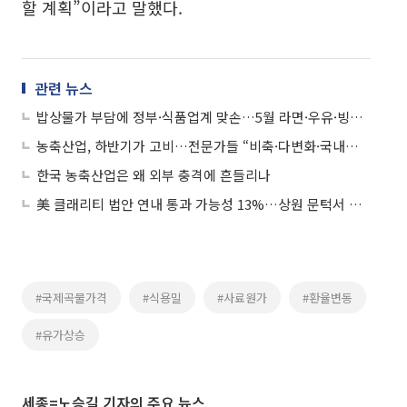
할 계획”이라고 말했다.
관련 뉴스
밥상물가 부담에 정부·식품업계 맞손…5월 라면·우유·빙과 등 최대 58% 할인
농축산업, 하반기가 고비…전문가들 “비축·다변화·국내생산기반 함께 손봐야”
한국 농축산업은 왜 외부 충격에 흔들리나
美 클래리티 법안 연내 통과 가능성 13%…상원 문턱서 제동
#국제곡물가격
#식용밀
#사료원가
#환율변동
#유가상승
세종=노승길 기자의 주요 뉴스