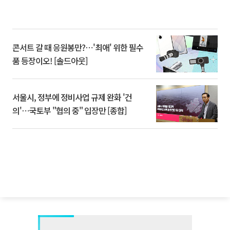
콘서트 갈 때 응원봉만?⋯'최애' 위한 필수
품 등장이오! [솔드아웃]
서울시, 정부에 정비사업 규제 완화 '건
의'⋯국토부 "협의 중" 입장만 [종합]