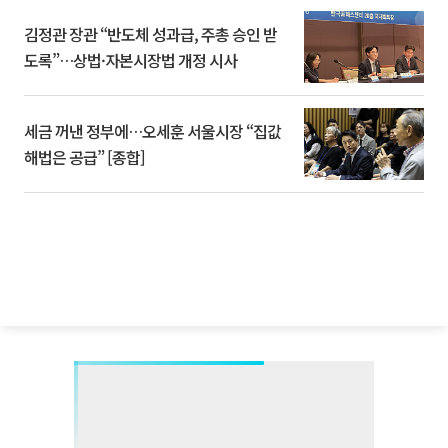
김정관 장관 “반도체 성과급, 주총 승인 받
도록”…상법·자본시장법 개정 시사
세금 꺼낸 정부에…오세훈 서울시장 “집값
해법은 공급” [종합]