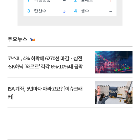
주요뉴스
코스피, 4% 하락에 6270선 마감…삼전
·SK하닉 '와르르' 각각 6%·10%대 급락
ISA 계좌, 5년마다 깨라고요? [이슈크래
커]