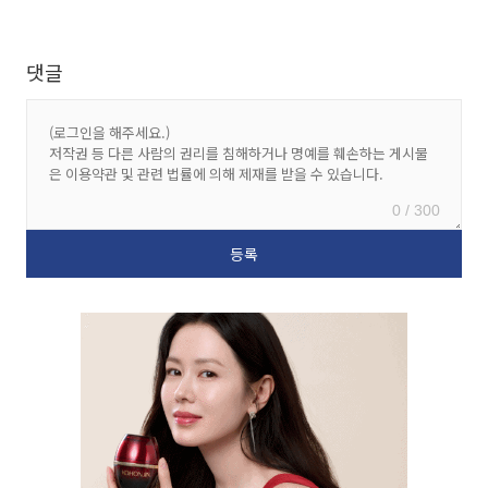
댓글
0 / 300