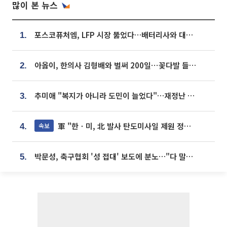
많이 본 뉴스
포스코퓨처엠, LFP 시장 뚫었다…배터리사와 대규모 장기 공급 합의
1.
아옳이, 한의사 김형배와 벌써 200일⋯꽃다발 들고 "프러포즈 아냐"
2.
추미애 "복지가 아니라 도민이 늘었다"…재정난 책임론 정면돌파
3.
軍 "한ㆍ미, 北 발사 탄도미사일 제원 정밀분석 중"
속보
4.
박문성, 축구협회 '성 접대' 보도에 분노…"다 말아먹으려고 작정했나"
5.