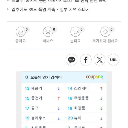
외교부, 홍해·아덴만 상황점검회의 "韓 선박 안전 총력“
입추에도 39도 폭염 계속…일부 지역 소나기
0
0
0
0
좋아요
화나요
슬퍼요
추가취재 원해요