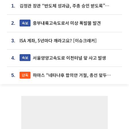
김정관 장관 “반도체 성과급, 주총 승인 받도록”…상법·자본시장법 개정 시사
1.
중부내륙고속도로서 미상 폭발물 발견
속보
2.
ISA 계좌, 5년마다 깨라고요? [이슈크래커]
3.
서울양양고속도로 이천터널 앞 사고 발생
속보
4.
하마스 “네타냐후 합의안 거절, 총선 앞두고 시간 끌기”
단독
5.