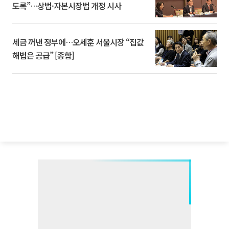
도록”…상법·자본시장법 개정 시사
세금 꺼낸 정부에…오세훈 서울시장 “집값
해법은 공급” [종합]