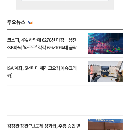
주요뉴스
코스피, 4% 하락에 6270선 마감…삼전
·SK하닉 '와르르' 각각 6%·10%대 급락
ISA 계좌, 5년마다 깨라고요? [이슈크래
커]
김정관 장관 “반도체 성과급, 주총 승인 받