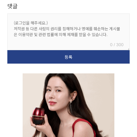
댓글
0 / 300