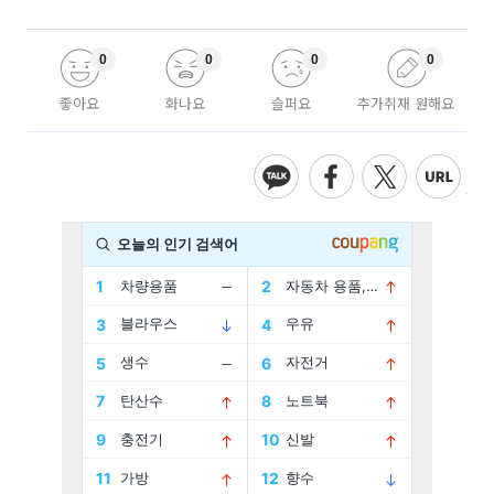
0
0
0
0
좋아요
화나요
슬퍼요
추가취재 원해요