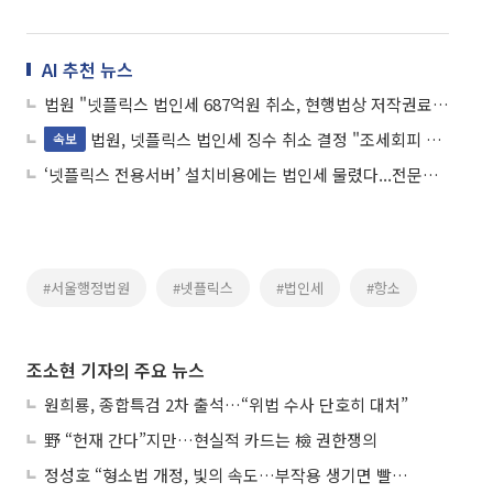
AI 추천 뉴스
법원 "넷플릭스 법인세 687억원 취소, 현행법상 저작권료 명목 과세 어려워"
법원, 넷플릭스 법인세 징수 취소 결정 "조세회피 단정 어려워"
속보
‘넷플릭스 전용서버’ 설치비용에는 법인세 물렸다...전문가 ”정교한 과세논리 세워야”
#서울행정법원
#넷플릭스
#법인세
#항소
조소현 기자의 주요 뉴스
원희룡, 종합특검 2차 출석…“위법 수사 단호히 대처”
野 “헌재 간다”지만…현실적 카드는 檢 권한쟁의
정성호 “형소법 개정, 빛의 속도…부작용 생기면 빨리 고쳐야”