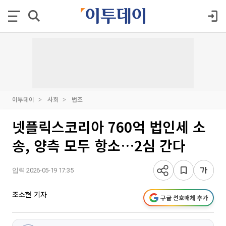
이투데이
사회
법조
넷플릭스코리아 760억 법인세 소
송, 양측 모두 항소…2심 간다
입력 2026-05-19 17:35
조소현 기자
구글 선호매체 추가