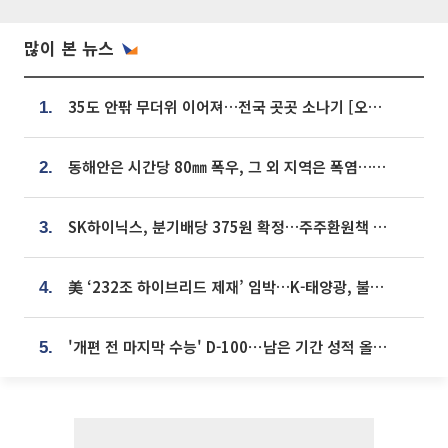
많이 본 뉴스
35도 안팎 무더위 이어져…전국 곳곳 소나기 [오늘 날씨]
1.
동해안은 시간당 80㎜ 폭우, 그 외 지역은 폭염…‘극과 극 날씨’
2.
SK하이닉스, 분기배당 375원 확정…주주환원책 9월로 앞당겨 발표
3.
美 ‘232조 하이브리드 제재’ 임박…K-태양광, 불확실성 털고 날개 다나
4.
'개편 전 마지막 수능' D-100⋯남은 기간 성적 올릴 전략은
5.