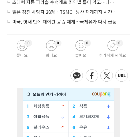
초대형 자동 파라솔 수백개로 뙤약볕 틀어 막고⋯나라별 폭염 생존법
일본 강진 사망자 28명⋯TSMC "생산 재개까지 시간 필요해"
미국, 엿새 만에 대이란 공습 재개⋯국제유가 다시 급등
0
0
0
0
좋아요
화나요
슬퍼요
추가취재 원해요