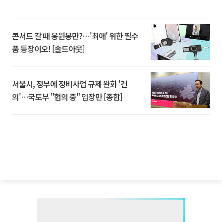
콘서트 갈 때 응원봉만?⋯'최애' 위한 필수
품 등장이오! [솔드아웃]
서울시, 정부에 정비사업 규제 완화 '건
의'⋯국토부 "협의 중" 입장만 [종합]