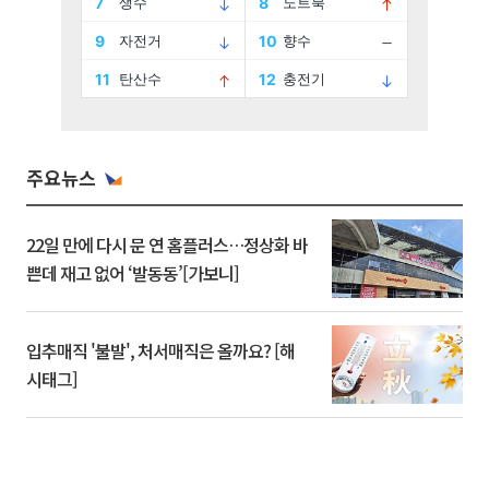
주요뉴스
22일 만에 다시 문 연 홈플러스…정상화 바
쁜데 재고 없어 ‘발동동’[가보니]
입추매직 '불발', 처서매직은 올까요? [해
시태그]