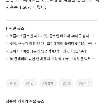
지수는 1.66% 내렸다.
관련 뉴스
서플러스글로벌 세미마켓, 글로벌 바이어 40여곳 참여…매각가 70% 상승
빗썸, 구독자 총합 350만 크리에이터 플리마켓 개최…애장품으로 나눔 실천
오아시스마켓, 1분기 영업익 83억⋯전년비 32.4%↑
美 클래리티 법안 연내 통과 가능성 13%…상원 문턱서 제동
#마켓
#가권
#자취안
#항셍
#토픽스
김준형 기자의 주요 뉴스