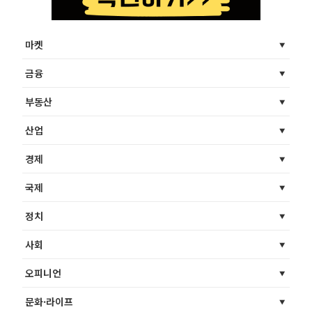
마켓
금융
부동산
산업
경제
국제
정치
사회
오피니언
문화·라이프