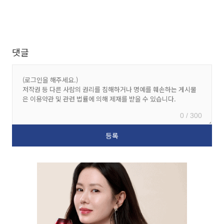
댓글
0 / 300