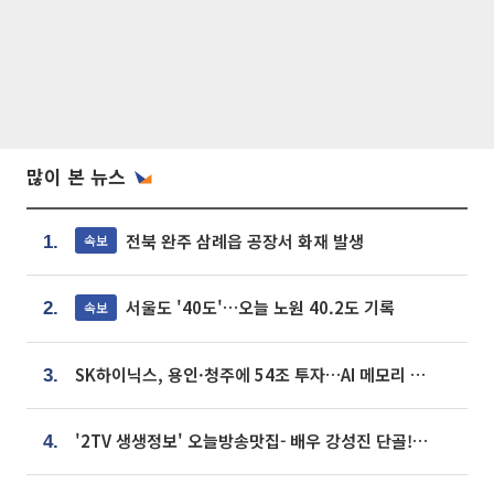
많이 본 뉴스
전북 완주 삼례읍 공장서 화재 발생
속보
1.
서울도 '40도'…오늘 노원 40.2도 기록
속보
2.
SK하이닉스, 용인·청주에 54조 투자…AI 메모리 생산기지 키운다
3.
'2TV 생생정보' 오늘방송맛집- 배우 강성진 단골! 쌀국수ㆍ푸팟퐁 커리 맛집 '블○○○'
4.