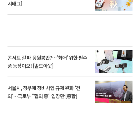
시태그]
콘서트 갈 때 응원봉만?⋯'최애' 위한 필수
품 등장이오! [솔드아웃]
서울시, 정부에 정비사업 규제 완화 '건
의'⋯국토부 "협의 중" 입장만 [종합]