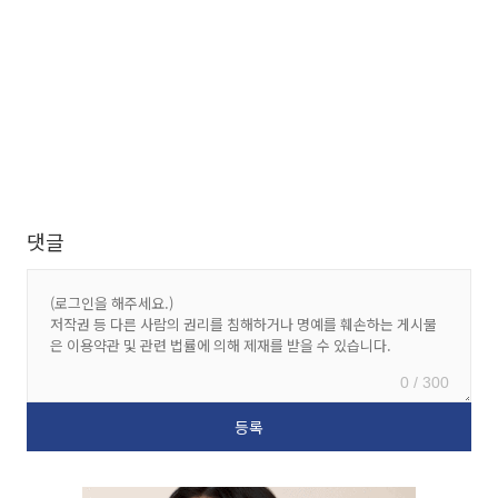
댓글
0 / 300