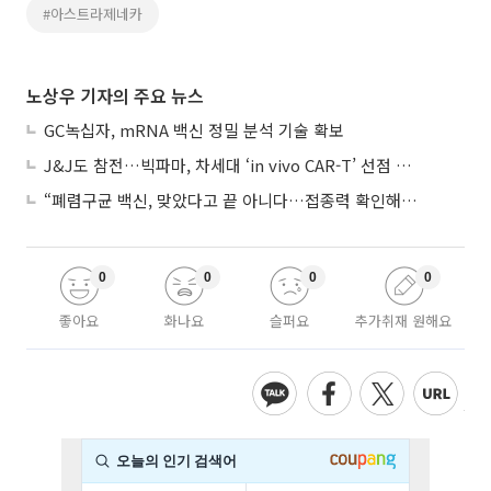
#아스트라제네카
노상우 기자의 주요 뉴스
GC녹십자, mRNA 백신 정밀 분석 기술 확보
J&J도 참전…빅파마, 차세대 ‘in vivo CAR-T’ 선점 경쟁 본격화
“폐렴구균 백신, 맞았다고 끝 아니다…접종력 확인해야”
0
0
0
0
좋아요
화나요
슬퍼요
추가취재 원해요