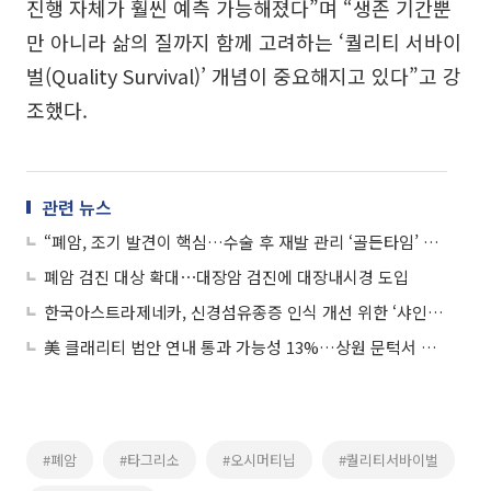
진행 자체가 훨씬 예측 가능해졌다”며 “생존 기간뿐
만 아니라 삶의 질까지 함께 고려하는 ‘퀄리티 서바이
벌(Quality Survival)’ 개념이 중요해지고 있다”고 강
조했다.
관련 뉴스
“폐암, 조기 발견이 핵심…수술 후 재발 관리 ‘골든타임’ 중요”
폐암 검진 대상 확대⋯대장암 검진에 대장내시경 도입
한국아스트라제네카, 신경섬유종증 인식 개선 위한 ‘샤인런 마라톤’ 후원
美 클래리티 법안 연내 통과 가능성 13%…상원 문턱서 제동
#폐암
#타그리소
#오시머티닙
#퀄리티서바이벌