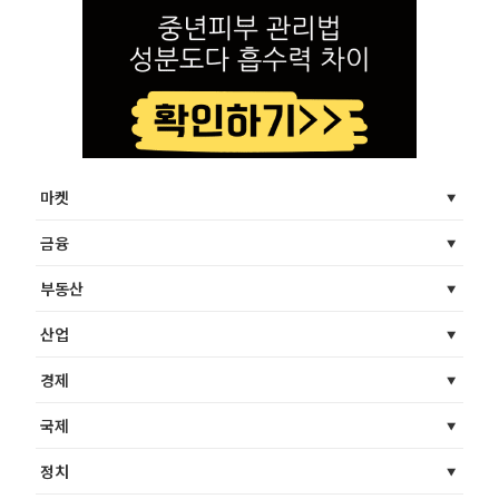
마켓
금융
부동산
산업
경제
국제
정치