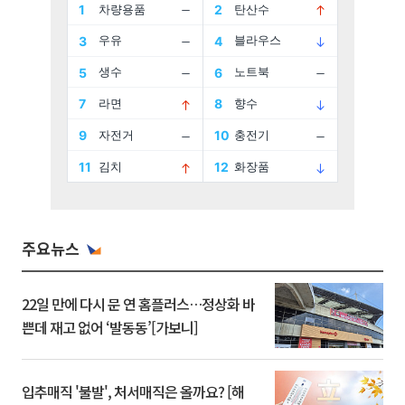
주요뉴스
22일 만에 다시 문 연 홈플러스…정상화 바
쁜데 재고 없어 ‘발동동’[가보니]
입추매직 '불발', 처서매직은 올까요? [해