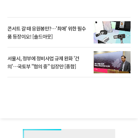
콘서트 갈 때 응원봉만?⋯'최애' 위한 필수
품 등장이오! [솔드아웃]
서울시, 정부에 정비사업 규제 완화 '건
의'⋯국토부 "협의 중" 입장만 [종합]