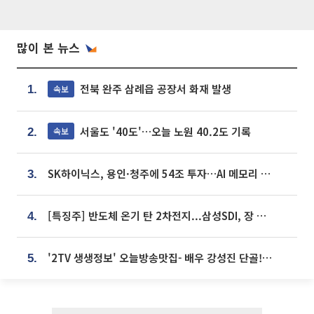
많이 본 뉴스
전북 완주 삼례읍 공장서 화재 발생
속보
1.
서울도 '40도'…오늘 노원 40.2도 기록
속보
2.
SK하이닉스, 용인·청주에 54조 투자…AI 메모리 생산기지 키운다
3.
[특징주] 반도체 온기 탄 2차전지...삼성SDI, 장 초반 7% 넘게 껑충
4.
'2TV 생생정보' 오늘방송맛집- 배우 강성진 단골! 쌀국수ㆍ푸팟퐁 커리 맛집 '블○○○'
5.