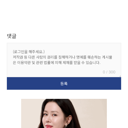
댓글
0 / 300