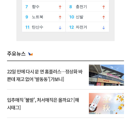
주요뉴스
22일 만에 다시 문 연 홈플러스…정상화 바
쁜데 재고 없어 ‘발동동’[가보니]
입추매직 '불발', 처서매직은 올까요? [해
시태그]