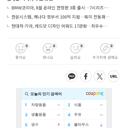
BMW코리아, 8월 온라인 한정판 3종 출시…7시리즈·X7·M340i 투어링
한온시스템, 캐나다 정부서 100억 지원…북미 전동화 시장 가속
현대차·기아, 레드닷 디자인 어워드 17관왕…최우수상 2개 수상
0
0
0
0
좋아요
화나요
슬퍼요
추가취재 원해요