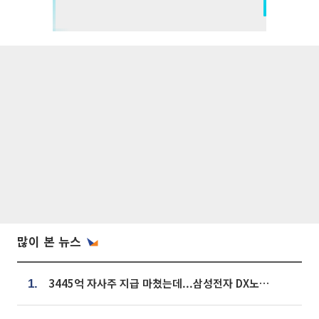
많이 본 뉴스
3445억 자사주 지급 마쳤는데...삼성전자 DX노조, 뒤늦은 '떼쓰기 집회'
1.