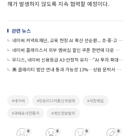
해가 발생하지 않도록 지속 협력할 예정이다.
관련 뉴스
네이버 커넥트재단, 교육 현장 AI 확산 선순환... 초·중·고 교사 AI 교육 콘텐츠 연구 지원
네이버 플레이스서 외부 멤버십 할인 쿠폰 한번에 다운 받는다
무디스, 네이버 신용등급 A3·안정적 유지…“AI 투자 확대에도 재무안정”
美 클래리티 법안 연내 통과 가능성 13%…상원 문턱서 제동
#네이버
#방송미디어통신위원회
#사칭메일
#과태료사전통지
#개인정보탈취
0
0
0
0