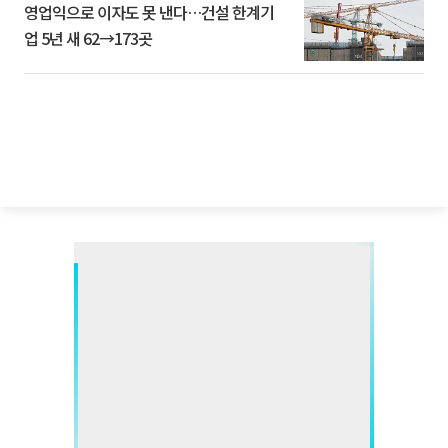
영업익으로 이자도 못 낸다…건설 한계기
업 5년 새 62→173곳