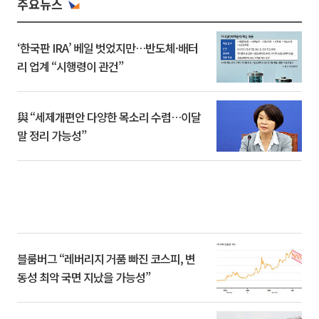
주요뉴스
‘한국판 IRA’ 베일 벗었지만…반도체·배터
리 업계 “시행령이 관건”
與 “세제개편안 다양한 목소리 수렴…이달
말 정리 가능성”
블룸버그 “레버리지 거품 빠진 코스피, 변
동성 최악 국면 지났을 가능성”