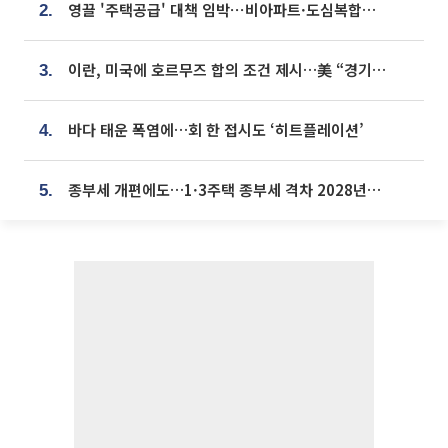
영끌 '주택공급' 대책 임박⋯비아파트·도심복합까지 총동원
2.
이란, 미국에 호르무즈 합의 조건 제시…美 “경기 아직 안 끝나” [종합]
3.
바다 태운 폭염에…회 한 접시도 ‘히트플레이션’
4.
종부세 개편에도…1·3주택 종부세 격차 2028년부터 확대
5.