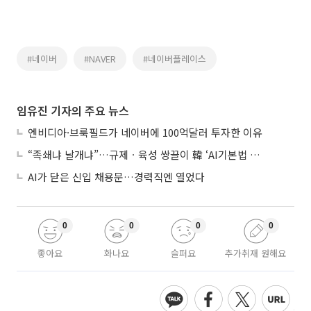
#네이버
#NAVER
#네이버플레이스
임유진 기자의 주요 뉴스
엔비디아·브룩필드가 네이버에 100억달러 투자한 이유
“족쇄냐 날개냐”…규제ㆍ육성 쌍끌이 韓 ‘AI기본법 개정안’ 오늘 시행
AI가 닫은 신입 채용문…경력직엔 열었다
0
0
0
0
좋아요
화나요
슬퍼요
추가취재 원해요