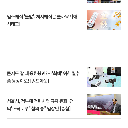
입추매직 '불발', 처서매직은 올까요? [해
시태그]
콘서트 갈 때 응원봉만?⋯'최애' 위한 필수
품 등장이오! [솔드아웃]
서울시, 정부에 정비사업 규제 완화 '건
의'⋯국토부 "협의 중" 입장만 [종합]