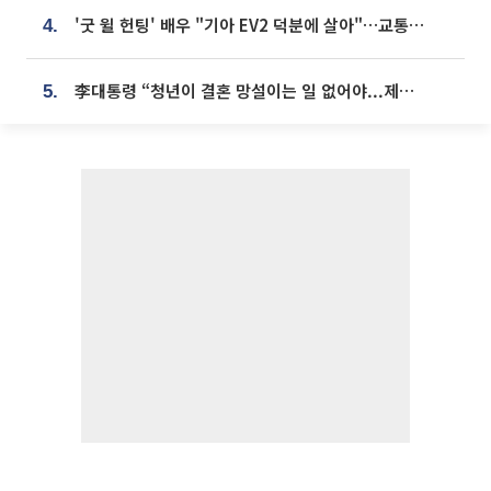
'굿 윌 헌팅' 배우 "기아 EV2 덕분에 살아"…교통사고 후 안전성 극찬
4.
李대통령 “청년이 결혼 망설이는 일 없어야...제도상 불이익 조사”
5.