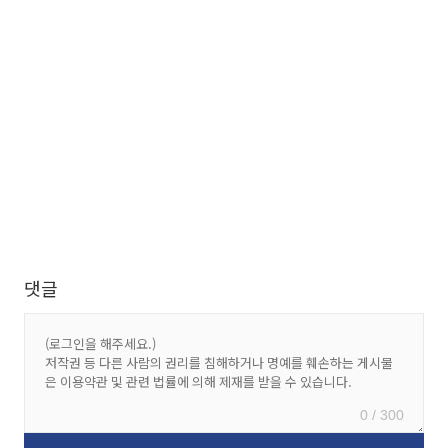
댓글
0 / 300