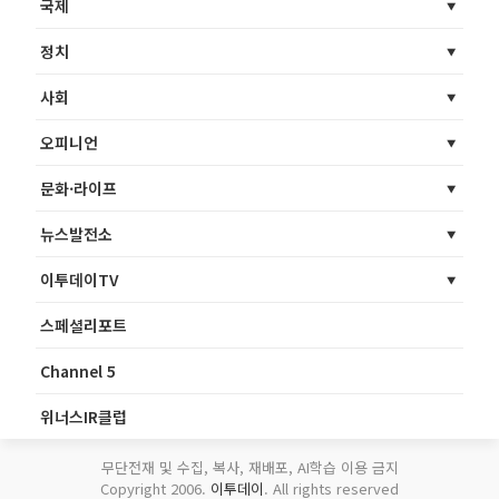
국제
정치
사회
오피니언
문화·라이프
뉴스발전소
이투데이TV
스페셜리포트
Channel 5
위너스IR클럽
무단전재 및 수집, 복사, 재배포, AI학습 이용 금지
Copyright 2006.
이투데이
. All rights reserved