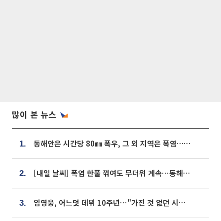
많이 본 뉴스
동해안은 시간당 80㎜ 폭우, 그 외 지역은 폭염…‘극과 극 날씨’
1.
[내일 날씨] 폭염 한풀 꺾여도 무더위 계속⋯동해안 이틀 연속 비
2.
임영웅, 어느덧 데뷔 10주년⋯"가진 것 없던 시절, 내 앞엔 20명의 팬뿐"
3.