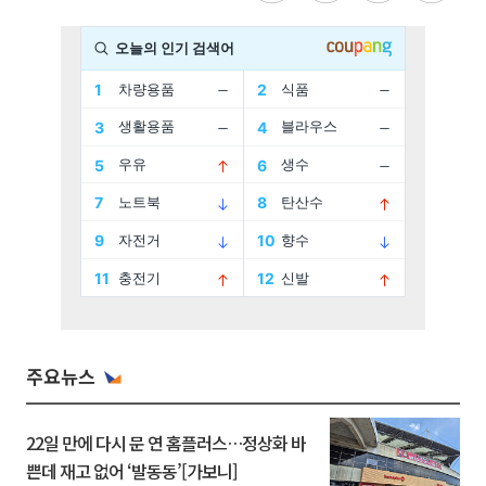
주요뉴스
22일 만에 다시 문 연 홈플러스…정상화 바
쁜데 재고 없어 ‘발동동’[가보니]