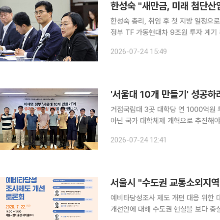
한성숙 "새만금, 미래 첨단산
한성숙 총리, 취임 후 첫 지방 일정으로
정부 TF 가동현대차 9조원 투자 계기 추가 투자·산
"새만금은 기회의 땅이자 미래 첨단산업
2026-07-24 15:49
지역이 성장하면 대한민국이 함께 성
'서울대 10개 만들기' 성공
거점국립대 3곳 대학당 연 1000억원
아닌 국가 대학체제 개혁으로 추진해야" 교육부가 '서울대 10개 만들기'의 첫 단계로 거점국립
곳에 대학당 연간 약 1000억 원 규
2026-07-24 12:41
로 육성하려면 전임교원 최대 5850명
서울시 "수도권 교통소외지역
예비타당성조사 제도 개편 대응 위한 대토론회 개최 5월 정부가 발표한 
개선안에 대해 수도권 현실을 보다 충