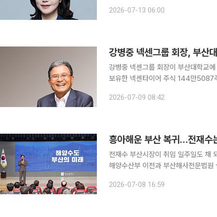
적이다. 더 나은 교육과 의료, 편리한 
2026-07-13 06:00
강병중 넥센그룹 회장, 부산대
강병중 넥센그룹 회장이 부산대학교에 사재 100억원을 
보유한 넥센타이어 주식 144만5087
다고 9일 밝혔다. 강 회장은 "대학이 지역사회와 기업이 함께 상생 발전하고 국가균형발전에도 중요
2026-07-09 08:42
한 역할을 하는 시기에 부산대에 도움을
흥아해운 부산 복귀…전재수
전재수 부산시장이 취임 일주일도 채 
해양수산부 이전과 부산해사전문법원 
이다. 전 시장은 지난 7일 부산시청 대강당에서 열린 북극항로 특별강연에서 "어제 일정이 끝난 뒤
2026-07-08 16:59
서울로 올라가 장금상선 회장을 만났다