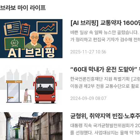
브라보 마이 라이프
[AI 브리핑] 교통약자 160
바쁜 일상 속 알짜 뉴스만 골랐습니다. 
가 정리하고 편집국 기자가 검수해 전해드립니다. ◆교통약자 1613만 명…
국토교통부에 따르면 지난해 교통약자는 
2025-11-27 10:56
보다 26만 명 넘게 증가했다. 저상버
“60대 막내가 운전 도맡아”
한국언론진흥재단 지원 특별기획 [고령
이동권 제2부 전용 교통수단으로 활로 
드 “혼자 살고 보행이 불편해서 면허 반납은 꿈도 못 꿔요.” 충청남도 홍성군 한 경로당에서 만난
2024-09-09 08:07
70대 여성이 운전면허 반납에 대한 생
균형위, 취약지역 빈집·노후주
대통령 직속 국가균형발전위원회가 20
를 선정했다. 사업대상지는 올해 약 1