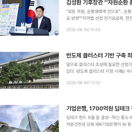
김성환 기후장관 "'자원순환 
"모든 자원, 순환생태계 안으로"…순
요 반영""지역별 산업 전기요금제, 한전 감당할 수준서
이 기후부 내 '순환경제실' 신설 추진과
2026-08-04 16:04
들고, 이 문제를 총괄할 수 있는 직제
반도체 클러스터 기반 구축 최
앞으로 클러스터 조성에 필요한 산업기
있다. 반도체 클러스터 지정 시에는 비수도권이 우선 고려된
런 내용을 담은 '반도체 산업 경쟁력 
2026-08-04 13:03
의결됐다고 밝혔다. 이번 시행령 제정안
기업은행, 1700억원 딥테크
딥테크 펀드 9월 말 결성⋯혁신 중소
자본건전성 강화 IBK기업은행이 AI 등 미래 성장산업을 육성하기 위해 최대 1700억원 규모의 딥테
크 펀드를 조성한다. 하반기에는 40