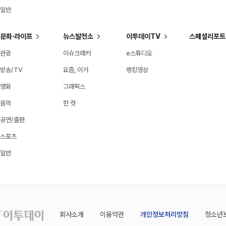
일반
문화·라이프
뉴스발전소
이투데이TV
스페셜리포트
관광
이슈크래커
e스튜디오
방송/TV
요즘, 이거
랭킹영상
영화
그래픽스
음악
한 컷
공연/출판
스포츠
일반
회사소개
이용약관
개인정보처리방침
청소년