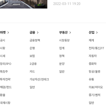
게 된다. 시·도별로는 전남 15개소, 경남 11개소, 경북 10개소, 충북·전북 9개소 등으로 도시 10개
2022-03-11 19:20
소, 농어촌 58개소가 선정됐다. 올해
마켓
금융
부동산
산업
공시
금융정책
시장동향
재계
시황
은행
업계
전자/통신/IT
시세
보험
정책
자동차
장외/IPO
2금융
분양
중화학
특징주
카드
일반
항공/물류
투자전략
가상자산/핀테크
유통
채권/펀드
일반
의료/바이오
환율
중기/벤처
국제시황
일반