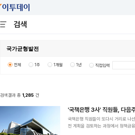
검색
전체
1주
1개월
1년
직접입력
검색결과 총
1,285
건
'국책은행 3사' 직원들, 다
국책은행 직원들이 또다시 거리로 나선
전 계획을 검토하는 과정에서 정책금융
로 반대 입장을 밝히겠다는 차원에서다