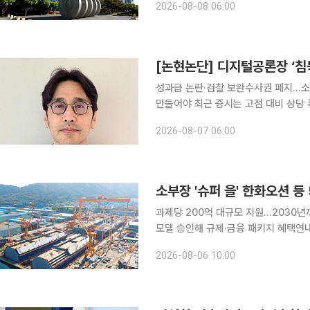
2026-08-08 06:00
[논현논단] 디지털공론장 ‘침
성과급 논란·검찰 보완수사권 폐지…소
만들어야 최근 증시는 고점 대비 상당 폭 하락했지만, 정작 발표된 우리나라 반도체산업의 실적은
역대급이다. 이 거대한 영업이익을 둘
2026-08-07 06:00
소부장 '슈퍼 을' 한화오션 등
과제당 200억 대규모 지원...2030
모델 승인해 규제·금융 패키지 혜택연내
비 정부가 글로벌 공급망을 주도할 소재·부품·장비(소부장) 핵심기업인 이른바 '슈퍼 을(乙)' 기업으
2026-08-06 10:00
로 한화오션 등 5곳을 신규 선정하고 