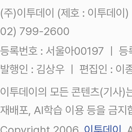
(주)이투데이 (제호 : 이투데이
02) 799-2600
등록번호 : 서울아00197 ㅣ 등록일
발행인 : 김상우 ㅣ 편집인 : 
이투데이의 모든 콘텐츠(기사)는
재배포, AI학습 이용 등을 금지
Copyright 2006.
이투데이
.