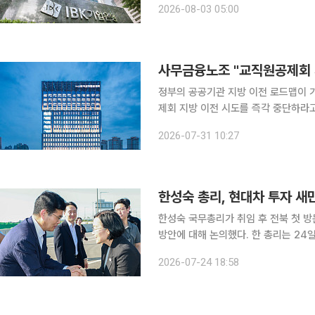
2026-08-03 05:00
적정성을 안정적으로 유지하고 중소기업
사무금융노조 "교직원공제회 
정부의 공공기관 지방 이전 로드맵이
제회 지방 이전 시도를 즉각 중단하라고 반발했다. 31일 사무금융노조는 
제회는 국가 재정으로 운영되는 공공기
2026-07-31 10:27
회비로 운영되는 자조기구"라며 "회원
한성숙 총리, 현대차 투자 
한성숙 국무총리가 취임 후 전북 첫 
방안에 대해 논의했다. 한 총리는 24일 새만금 입주기업과 피지컬AI 관련기업 및 전문가, 정부부처
및 전북자치도 관계자 등이 참석한 가
2026-07-24 18:58
만금 투자기업 등 현장의 목소리를 청