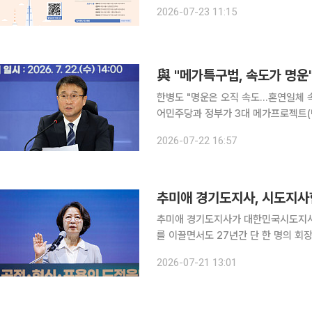
가들의 의견이 나왔다. 서울시는 토론
2026-07-23 11:15
등을 
與 "메가특구법, 속도가 명운
한병도 "명운은 오직 속도…혼연일체 속
어민주당과 정부가 3대 메가프로젝트(
가특구특별법 등 관련 입법과 예산을 신속히 처리하기로 했다
2026-07-22 16:57
위원회는 22일 오후 국회 의원회관에
추미애 경기도지사가 대한민국시도지사협의회 회장
를 이끌면서도 27년간 단 한 명의 회
협의회장에 선출되면 추 지사는 대통령
2026-07-21 13:01
론 전국 지방정부를 대표해 목소리를 낼