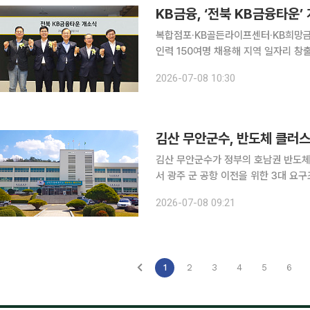
KB금융, ‘전북 KB금융타운
복합점포·KB골든라이프센터·KB희망
인력 150여명 채용해 지역 일자리 창
년과 중소·혁신기업이 지역에서 성장할 수 있
2026-07-08 10:30
전북혁신도시를 자산운용 중심의 금융거
김산 무안군수, 반도체 클러
김산 무안군수가 정부의 호남권 반도체
서 광주 군 공항 이전을 위한 3대 요구조건의 조속한 
고 "정부가 호남권 반도체 클러스터 조
2026-07-08 09:21
다"며 "반도체 산업은 대한민국의 미래
1
2
3
4
5
6