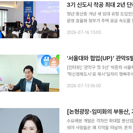
3기 신도시 착공 최대 2년 
청년·중산층 겨냥 새 임대 유형 도입전
운영 효율화 정부가 주택 공급 속도를 높이기 위해 3기 신도시를 비롯한 주요 사업의 착공 일정을
최대 2년 단축한다. 청년과 중산층을 
2026-07-16 15:03
리와 미래 모빌리티 혁신도 함께 추진한다
‘서울대와 협업(UP)’ 관악
[인터뷰] ‘관악구 첫 3선’ 박준희 서
‘혁신경제도시’로 제시‘일자리 행복주식
창업기업‧1만명 인재 일자리‧소비지역 
2026-07-15 06:00
반성장 ‘투트랙 전략’민선 9기 ‘관악S밸
[논현광장-임미화의 부동산, 
수요배분 개발은 격차만 확대할 뿐산업
워야 사람들은 왜 지역을 떠날까. 흔히 일자리를 찾아 이동한다고 생각하지만, 그 이유는 훨씬 복합