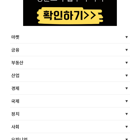
마켓
금융
부동산
산업
경제
국제
정치
사회
오피니언