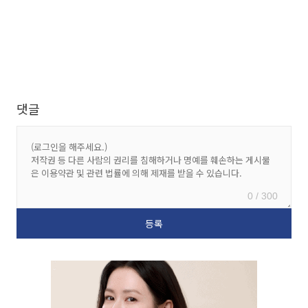
댓글
0 / 300