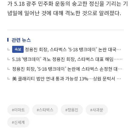
가 5.18 광주 민주화 운동의 숭고한 정신을 기리는 기
념일에 일어난 것에 대해 격노한 것으로 알려졌다.
관련 뉴스
정용진 회장, 스타벅스 ‘5·18 탱크데이’ 논란 대국민 사과⋯“책임 통감”
속보
5.18 ‘탱크데이’ 격노 정용진 회장, 스타벅스 대표 해임…“일벌백계 본보기”
정용진 회장, ‘5·18 탱크데이’ 논란에 스타벅스 손정현 대표 경질
美 클래리티 법안 연내 통과 가능성 13%…상원 문턱서 제동
#이마트
#스타벅스
#정용진
#사과문
#신세계