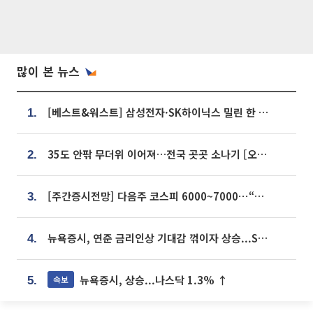
많이 본 뉴스
[베스트&워스트] 삼성전자·SK하이닉스 밀린 한 주…상상인증권은 85% 급등
1.
35도 안팎 무더위 이어져…전국 곳곳 소나기 [오늘 날씨]
2.
[주간증시전망] 다음주 코스피 6000~7000⋯“外人 수급은 정책이 변수”
3.
뉴욕증시, 연준 금리인상 기대감 꺾이자 상승...S&P500 사상 최고치 [종합]
4.
뉴욕증시, 상승...나스닥 1.3% ↑
속보
5.