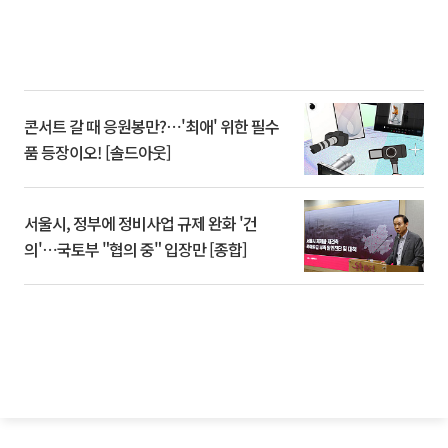
콘서트 갈 때 응원봉만?⋯'최애' 위한 필수
품 등장이오! [솔드아웃]
서울시, 정부에 정비사업 규제 완화 '건
의'⋯국토부 "협의 중" 입장만 [종합]