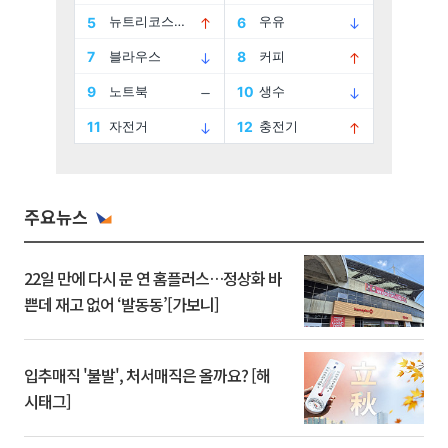
주요뉴스
22일 만에 다시 문 연 홈플러스…정상화 바
쁜데 재고 없어 ‘발동동’[가보니]
입추매직 '불발', 처서매직은 올까요? [해
시태그]