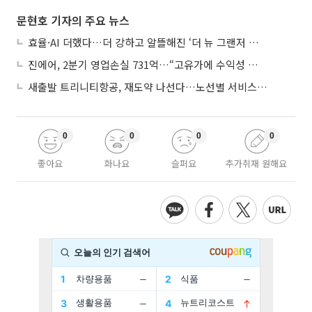
문현호 기자의 주요 뉴스
효율·AI 더했다…더 강하고 알뜰해진 ‘더 뉴 그랜저 하이브리드’
진에어, 2분기 영업손실 731억…“고유가에 수익성 악화”
새출발 트리니티항공, 재도약 나선다…노선별 서비스 차별화
0
0
0
0
좋아요
화나요
슬퍼요
추가취재 원해요