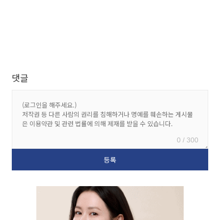
댓글
0 / 300