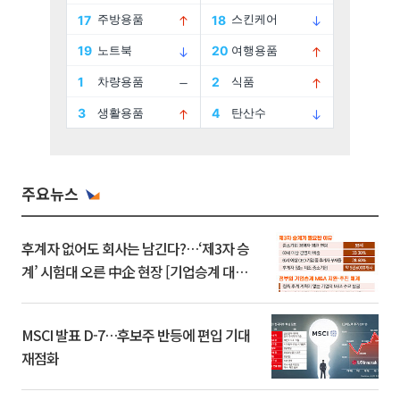
주요뉴스
후계자 없어도 회사는 남긴다?…‘제3자 승
계’ 시험대 오른 中企 현장 [기업승계 대전
환]
MSCI 발표 D-7…후보주 반등에 편입 기대
재점화