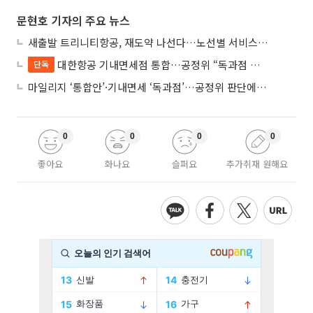
문현호 기자의 주요 뉴스
새출발 트리니티항공, 재도약 나선다…노선별 서비스 차별화
대한항공 기내면세점 통합…공정위 “독과점 여부 따진다”
단독
마일리지 ‘통합안’·기내면세 ‘독과점’…공정위 판단에 쏠린 눈
0
0
0
0
좋아요
화나요
슬퍼요
추가취재 원해요