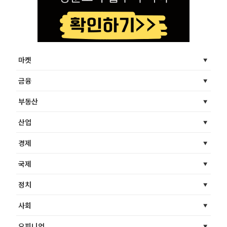
마켓
금융
부동산
산업
경제
국제
정치
사회
오피니언