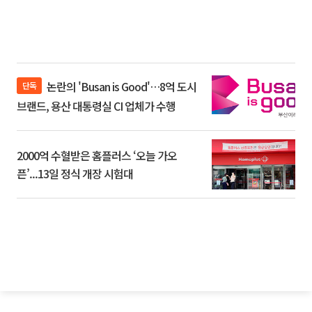
논란의 'Busan is Good'…8억 도시
단독
브랜드, 용산 대통령실 CI 업체가 수행
2000억 수혈받은 홈플러스 ‘오늘 가오
픈’...13일 정식 개장 시험대