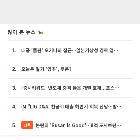
많이 본 뉴스
태풍 '돌핀' 오키나와 접근…일본기상청 경로 업데이트
1.
오늘은 절기 '입추', 뜻은?
2.
[증시키워드] 반도체 충격 뚫은 개별 호재...포스코퓨처엠·에코프로·한화솔루션 '눈길'
3.
iM "LIG D&A, 천궁-II 매출 하반기 회복 전망…방산 톱픽 유지"
4.
논란의 'Busan is Good'…8억 도시브랜드, 용산 대통령실 CI 업체가 수행
단독
5.