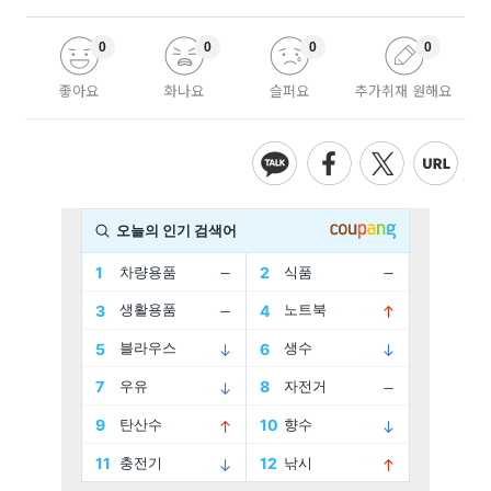
0
0
0
0
좋아요
화나요
슬퍼요
추가취재 원해요