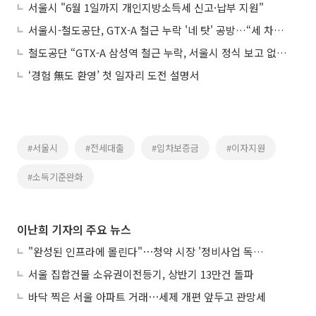
서울시 "6월 1일까지 개인지방소득세 신고·납부 지원"
서울시-철도공단, GTX-A 철근 누락 '네 탓' 공방…“세 차례 보고” vs “직접 보고 없어”
철도공단 “GTX-A 삼성역 철근 누락, 서울시 정식 보고 없었다”
‘경험 無도 환영’ 첫 일자리 도전 설명서
#서울시
#전세대출
#임차보증금
#이자지원
#소득기준완화
이난희 기자의 주요 뉴스
"완성된 인프라에 몰린다"⋯청약 시장 '정비사업 독주' 42배 격차
서울 집합건물 소유권이전등기, 상반기 13만건 돌파
바닥 찍은 서울 아파트 거래⋯세제 개편 앞두고 관망세