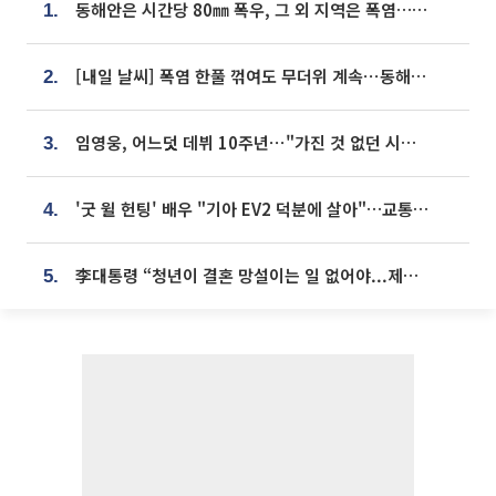
동해안은 시간당 80㎜ 폭우, 그 외 지역은 폭염…‘극과 극 날씨’
1.
[내일 날씨] 폭염 한풀 꺾여도 무더위 계속⋯동해안 이틀 연속 비
2.
임영웅, 어느덧 데뷔 10주년⋯"가진 것 없던 시절, 내 앞엔 20명의 팬뿐"
3.
'굿 윌 헌팅' 배우 "기아 EV2 덕분에 살아"…교통사고 후 안전성 극찬
4.
李대통령 “청년이 결혼 망설이는 일 없어야...제도상 불이익 조사”
5.