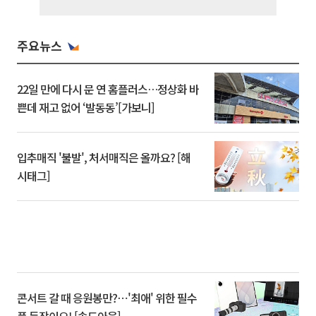
주요뉴스
22일 만에 다시 문 연 홈플러스…정상화 바
쁜데 재고 없어 ‘발동동’[가보니]
입추매직 '불발', 처서매직은 올까요? [해
시태그]
콘서트 갈 때 응원봉만?⋯'최애' 위한 필수
품 등장이오! [솔드아웃]