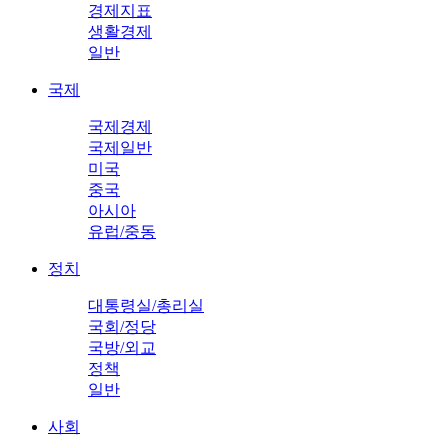
경제지표
생활경제
일반
국제
국제경제
국제일반
미국
중국
아시아
유럽/중동
정치
대통령실/총리실
국회/정당
국방/외교
정책
일반
사회