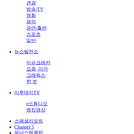
관광
방송/TV
영화
음악
공연/출판
스포츠
일반
뉴스발전소
이슈크래커
요즘, 이거
그래픽스
한 컷
이투데이TV
e스튜디오
랭킹영상
스페셜리포트
Channel 5
위너스IR클럽