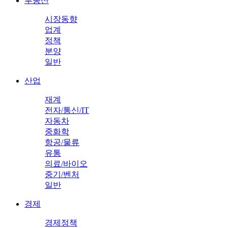
부동산
시장동향
업계
정책
분양
일반
산업
재계
전자/통신/IT
자동차
중화학
항공/물류
유통
의료/바이오
중기/벤처
일반
경제
경제정책