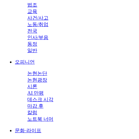
법조
교육
사건/사고
노동/취업
전국
인사/부음
동정
일반
오피니언
논현논단
논현광장
시론
AI 만평
데스크 시각
마감 후
칼럼
노트북 너머
문화·라이프