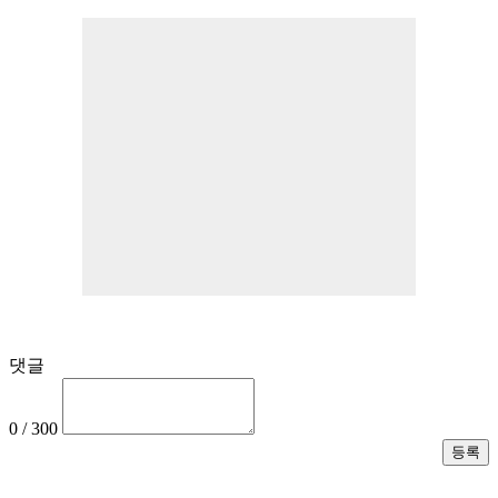
댓글
0 / 300