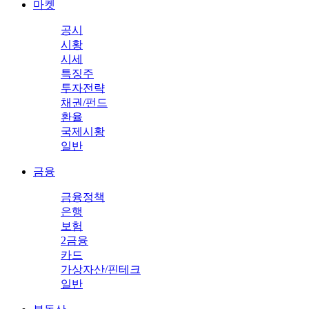
마켓
공시
시황
시세
특징주
투자전략
채권/펀드
환율
국제시황
일반
금융
금융정책
은행
보험
2금융
카드
가상자산/핀테크
일반