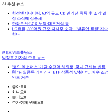
AI 추천 뉴스
한선엔지니어링, 63억 규모 CB 만기전 취득 후 소각 결
정 소식에 상승세
한화오션·LG이노텍·대우건설 등
LG유플, 800억원 규모 자사주 소각…'밸류업 플랜' 지속
한다
#네오위즈홀딩스
박정호 기자의 주요 뉴스
'코인 엑소더스' 매달 수천억 해외로, 국내 규제는 빈틈
與 "단일종목 레버리지 ETF 상품성 낮춰야"…배수 조정
안도 거론
좋아요
0
화나요
0
슬퍼요
0
추가취재 원해요
0