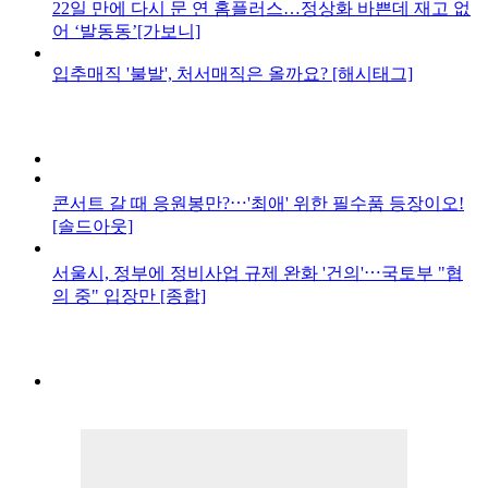
22일 만에 다시 문 연 홈플러스…정상화 바쁜데 재고 없
어 ‘발동동’[가보니]
입추매직 '불발', 처서매직은 올까요? [해시태그]
콘서트 갈 때 응원봉만?⋯'최애' 위한 필수품 등장이오!
[솔드아웃]
서울시, 정부에 정비사업 규제 완화 '건의'⋯국토부 "협
의 중" 입장만 [종합]