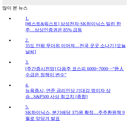
많이 본 뉴스
1.
[베스트&워스트] 삼성전자·SK하이닉스 밀린 한
주…상상인증권은 85% 급등
2.
35도 안팎 무더위 이어져…전국 곳곳 소나기 [오늘
날씨]
3.
[주간증시전망] 다음주 코스피 6000~7000⋯“外人
수급은 정책이 변수”
4.
뉴욕증시, 연준 금리인상 기대감 꺾이자 상
승...S&P500 사상 최고치 [종합]
5.
SK하이닉스, 분기배당 375원 확정…주주환원책 9
월로 앞당겨 발표