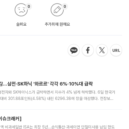
0
0
슬퍼요
추가취재 원해요
감…삼전·SK하닉 '와르르' 각각 6%·10%대 급락
삼성전자와 SK하이닉스가 급락하면서 지수가 4% 넘게 하락했다. 6일 한국거
비 301.88포인트(4.58%) 내린 6296.38에 장을 마감했다. 전장보다
스피는 장중 한때 6550.94까지 오르기도 했으나 6238.32까지 밀리기도 했
[이슈크래커]
 전액 비과세일반 ISA는 최장 5년…손익통산·과세이연 단절미사용 납입 한도