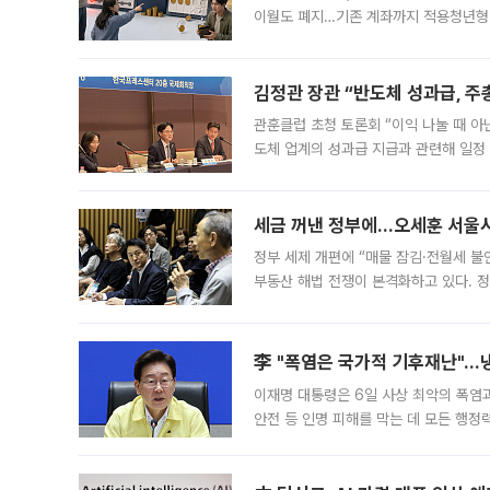
이월도 폐지…기존 계좌까지 적용청년형 
는 5년마다 계좌를 해지하라는 건가요?”
편을
김정관 장관 “반도체 성과급, 
관훈클럽 초청 토론회 “이익 나눌 때 아
도체 업계의 성과급 지급과 관련해 일정
최근 상법·자본시장법 개정으로 기업 지
세금 꺼낸 정부에…오세훈 서울시장
정부 세제 개편에 “매물 잠김·전월세 불
부동산 해법 전쟁이 본격화하고 있다. 
드를 꺼내자 서울시는 전·월세 부담만 
李 "폭염은 국가적 기후재난"…냉
이재명 대통령은 6일 사상 최악의 폭염
안전 등 인명 피해를 막는 데 모든 행
인프라 확충 계획을 내년도 예산안에 반