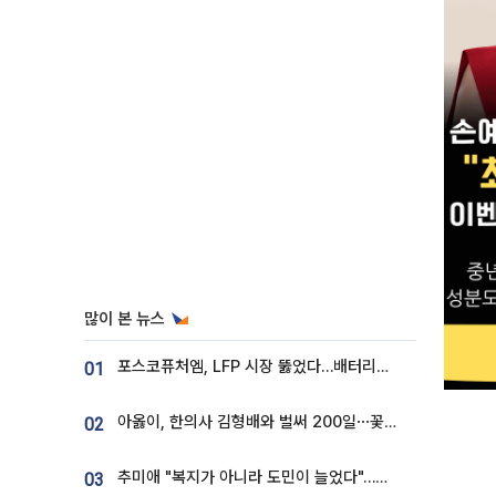
많이 본 뉴스
포스코퓨처엠, LFP 시장 뚫었다…배터리사와 대규모 장기 공급 합의
01
아옳이, 한의사 김형배와 벌써 200일⋯꽃다발 들고 "프러포즈 아냐"
02
추미애 "복지가 아니라 도민이 늘었다"…재정난 책임론 정면돌파
03