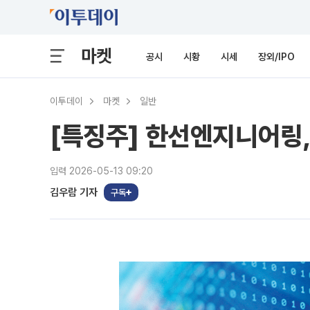
마켓
공시
시황
시세
장외/IPO
이투데이
마켓
일반
[특징주] 한선엔지니어링,
입력 2026-05-13 09:20
김우람 기자
구독