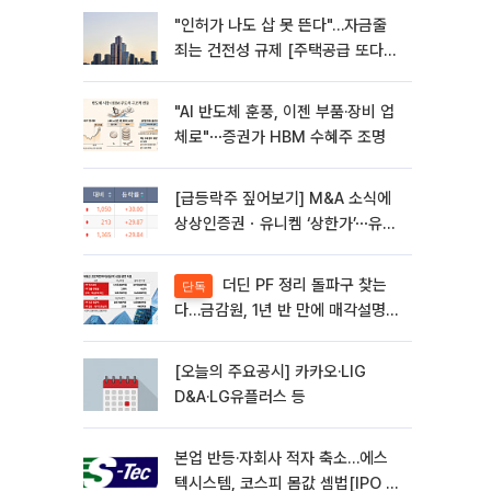
"인허가 나도 삽 못 뜬다"…자금줄
죄는 건전성 규제 [주택공급 또다른
병목 PF]①
"AI 반도체 훈풍, 이젠 부품·장비 업
체로"⋯증권가 HBM 수혜주 조명
[급등락주 짚어보기] M&A 소식에
상상인증권ㆍ유니켐 ‘상한가’⋯유증
제동 걸린 SK디앤디↑
더딘 PF 정리 돌파구 찾는
단독
다…금감원, 1년 반 만에 매각설명회
재개
[오늘의 주요공시] 카카오·LIG
D&A·LG유플러스 등
본업 반등·자회사 적자 축소…에스
텍시스템, 코스피 몸값 셈법[IPO 엑