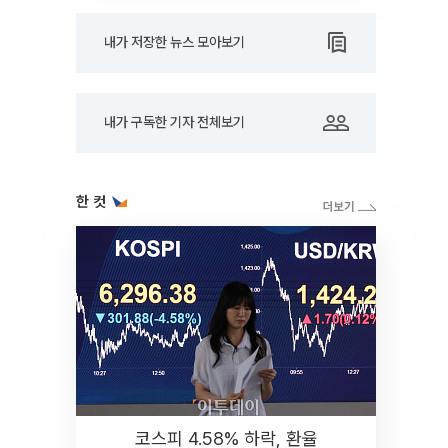
내가 저장한 뉴스 모아보기
내가 구독한 기자 전체보기
한 컷
코스피 4.58% 하락, 환율