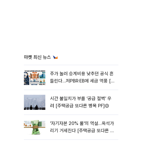
마켓 최신 뉴스
주가 눌러 승계비용 낮추던 공식 흔
들린다…저PBR·EB에 세금 역풍 [기
업승계 대전환]
시간 불일치가 부를 ‘공급 절벽’ 우
려 [주택공급 또다른 병목 PF]③
'자기자본 20% 룰'의 역설…옥석가
리기 거세진다 [주택공급 또다른 병
목 PF] ②