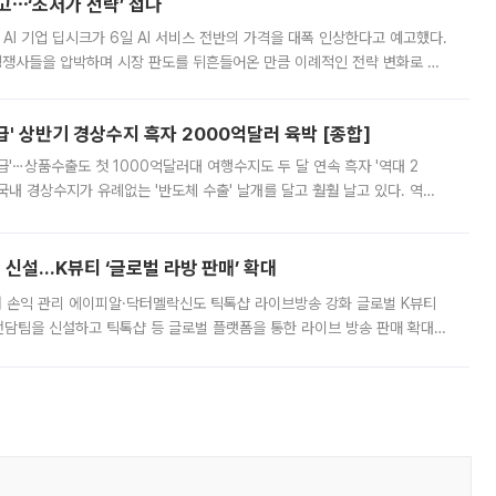
예고⋯‘초저가 전략’ 접나
 AI 기업 딥시크가 6일 AI 서비스 전반의 가격을 대폭 인상한다고 예고했다.
 경쟁사들을 압박하며 시장 판도를 뒤흔들어온 만큼 이례적인 전략 변화로 평
 이날 공지를 통해 구체적인 인상 폭은 공개하지 않았지만 상당한 수
' 상반기 경상수지 흑자 2000억달러 육박 [종합]
급'⋯상품수출도 첫 1000억달러대 여행수지도 두 달 연속 흑자 '역대 2
국내 경상수지가 유례없는 '반도체 수출' 날개를 달고 훨훨 날고 있다. 역대
경상수지 뿐 아니라 상반기 경상수지 흑자도 2000억달러에 근접하며 사상 최
신설…K뷰티 ‘글로벌 라방 판매’ 확대
터 손익 관리 에이피알·닥터멜락신도 틱톡샵 라이브방송 강화 글로벌 K뷰티
담팀을 신설하고 틱톡샵 등 글로벌 플랫폼을 통한 라이브 방송 판매 확대에
급하는 데서 한발 더 나아가 방송 기획과 상품 구성, 출연자 섭외, 손익