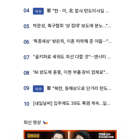
04
軍 "한ㆍ미, 北 발사 탄도미사일 제원 정밀분석 중"
속보
박문성, 축구협회 '성 접대' 보도에 분노…"다 말아먹으려고 작정했나"
05
'특종세상' 방은희, 이혼 허락해 준 아들⋯"너무 잘 커줬다" 오열
06
“골키퍼로 세워도 최선 다할 것”⋯맨시티 누네스, 주전 경쟁 각오 [인터뷰]
07
"AI 반도체 훈풍, 이젠 부품·장비 업체로"⋯증권가 HBM 수혜주 조명
08
09
軍 "북한, 동해상으로 단거리 탄도미사일 발사"
속보
[내일날씨] 입추에도 39도 폭염 계속…일부 지역 소나기
10
최신 영상