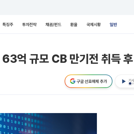
특징주
투자전략
채권/펀드
환율
국제시황
일반
 63억 규모 CB 만기전 취득 
기사
구글 선호매체 추가