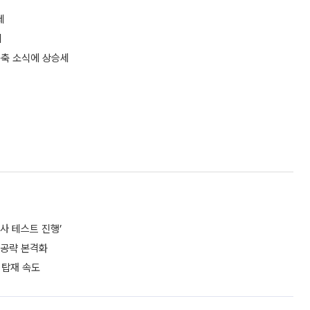
세
세
구축 소식에 상승세
사 테스트 진행’
 공략 본격화
 탑재 속도