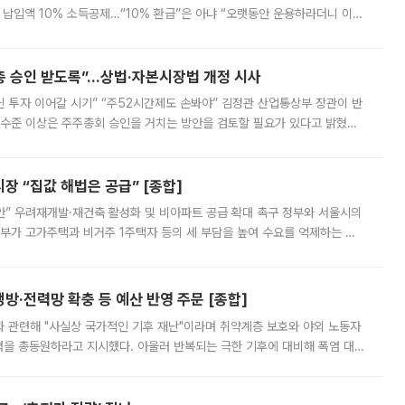
납입액 10% 소득공제…“10% 환급”은 아냐 “오랫동안 운용하라더니 이제
 ‘만능 절세 통장’으로 불리는 개인종합자산관리계좌(ISA)가 두 갈래로 개
주총 승인 받도록”…상법·자본시장법 개정 시사
닌 투자 이어갈 시기” “주52시간제도 손봐야” 김정관 산업통상부 장관이 반
 수준 이상은 주주총회 승인을 거치는 방안을 검토할 필요가 있다고 밝혔다.
배구조와 주주권 강화 논의가 이어지는 가운데, 핵심 연구인력에 대한
 “집값 해법은 공급” [종합]
안” 우려재개발·재건축 활성화 및 비아파트 공급 확대 촉구 정부와 서울시의
정부가 고가주택과 비거주 1주택자 등의 세 부담을 높여 수요를 억제하는 카
키울 것이라며 세금이 아닌 공급이 근본적인 처방이라고 전면 반박했다.
방·전력망 확충 등 예산 반영 주문 [종합]
과 관련해 "사실상 국가적인 기후 재난"이라며 취약계층 보호와 야외 노동자
정력을 총동원하라고 지시했다. 아울러 반복되는 극한 기후에 대비해 폭염 대응
영하는 방안도 검토하라고 주문했다. 이 대통령은 이날 폭염·가뭄 대