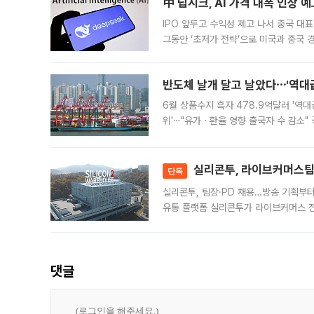
中 딥시크, AI 가격 대폭 인상 
IPO 앞두고 수익성 제고 나서 중국 대표
그동안 ‘초저가 전략’으로 미국과 중국
가된다. 블룸버그통신에 따르면 딥시크는
반도체 날개 달고 날았다⋯'역대급
6월 상품수지 흑자 478.9억달러 '역대
위'⋯"유가ㆍ환율 영향 출국자 수 감소" 
급 수출 호조가 매달 이어지면서 6월 
대 기
실리콘투, 라이브커머스팀 
단독
실리콘투, 팀장·PD 채용…방송 기획부
유통 플랫폼 실리콘투가 라이브커머스 전
나섰다. 국내 화장품을 해외 유통망에 공
댓글