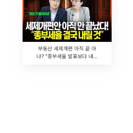
부동산 세제개편 아직 끝 아
냐? "종부세율 발표보다 내릴
것" 장기거주·양도세 전망 I 집
땅지성 I 김인만, 진미윤