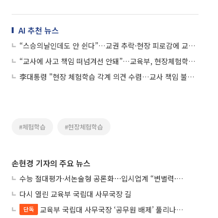
AI 추천 뉴스
“스승의날인데도 안 쉰다”…교권 추락·현장 피로감에 교사들 ‘번아웃’ 호소
“교사에 사고 책임 떠넘겨선 안돼”…교육부, 현장체험학습 정상화 논의
李대통령 "현장 체험학습 각계 의견 수렴…교사 책임 불합리성도 검토"
#체험학습
#현장체험학습
손현경 기자의 주요 뉴스
수능 절대평가·서논술형 공론화⋯입시업계 “변별력·사교육 대책 먼저”
다시 열린 교육부 국립대 사무국장 길
교육부 국립대 사무국장 ‘공무원 배제’ 풀리나…응시자격 다시 열렸다
단독