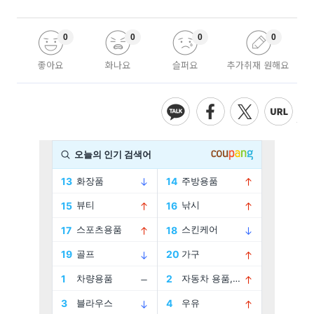
0
0
0
0
좋아요
화나요
슬퍼요
추가취재 원해요