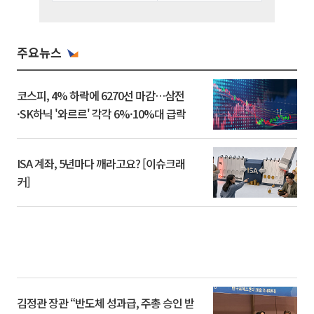
주요뉴스
코스피, 4% 하락에 6270선 마감…삼전
·SK하닉 '와르르' 각각 6%·10%대 급락
ISA 계좌, 5년마다 깨라고요? [이슈크래
커]
김정관 장관 “반도체 성과급, 주총 승인 받