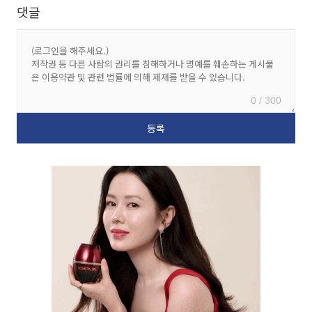
댓글
0 / 300