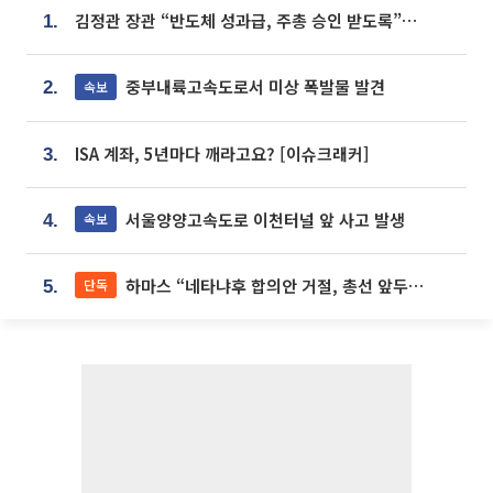
김정관 장관 “반도체 성과급, 주총 승인 받도록”…상법·자본시장법 개정 시사
1.
중부내륙고속도로서 미상 폭발물 발견
속보
2.
ISA 계좌, 5년마다 깨라고요? [이슈크래커]
3.
서울양양고속도로 이천터널 앞 사고 발생
속보
4.
하마스 “네타냐후 합의안 거절, 총선 앞두고 시간 끌기”
단독
5.