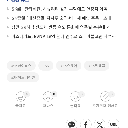
SK證 "한화비전, 시큐리티 원가 부담에도 안정적 이익 창출 지속"
SK증권 "대신증권, 자사주 소각·비과세 배당 주목…초대형 IB 목전"
삼전·SK하닉 반도체 반등 속도 둔화에 업종별 순환매 가속…삼전 노사 협상 관심↑
마스터카드, BVNK 18억 달러 인수로 스테이블코인 사업 본격 확장
#SK하이닉스
#SK
#SK스퀘어
#SK텔레콤
#SK이노베이션
0
0
0
0
좋아요
화나요
슬퍼요
추가취재 원해요