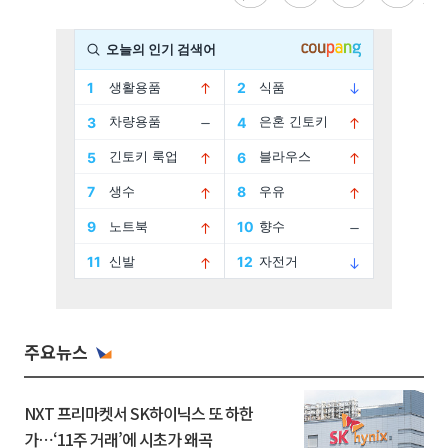
주요뉴스
NXT 프리마켓서 SK하이닉스 또 하한
가⋯‘11주 거래’에 시초가 왜곡