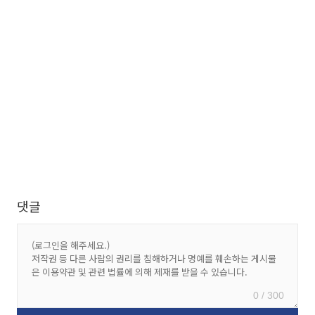
댓글
0 / 300