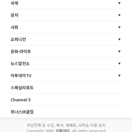
국제
정치
사회
오피니언
문화·라이프
뉴스발전소
이투데이TV
스페셜리포트
Channel 5
위너스IR클럽
무단전재 및 수집, 복사, 재배포, AI학습 이용 금지
Copyright 2006.
이투데이
. All rights reserved