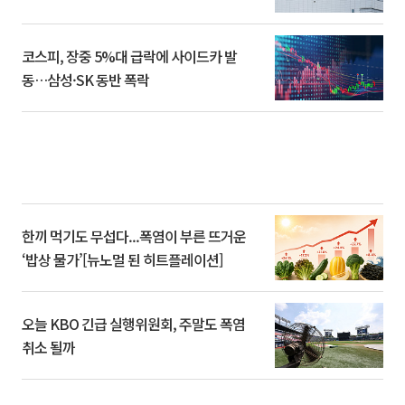
코스피, 장중 5%대 급락에 사이드카 발
동…삼성·SK 동반 폭락
한끼 먹기도 무섭다...폭염이 부른 뜨거운
‘밥상 물가’[뉴노멀 된 히트플레이션]
오늘 KBO 긴급 실행위원회, 주말도 폭염
취소 될까