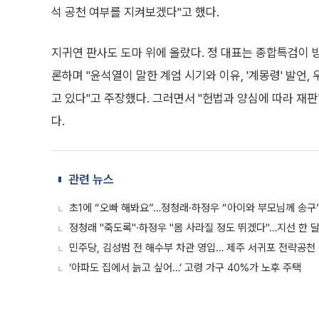
석 공천 여부를 지켜보겠다"고 했다.
지귀연 판사도 도마 위에 올랐다. 정 대표는 종합특검이 
론하며 "윤석열이 말한 계엄 시기와 이유, '계몽령' 발
고 있다"고 주장했다. 그러면서 "헌법과 양심에 따라 재
다.
관련 뉴스
초1에 “오빠 해봐요”…정청래·하정우 “아이와 부모님께 송구
정청래 "죽도록"·하정우 "몸 사라질 정도 뛰겠다"…지선 한 달
민주당, 김성범 전 해수부 차관 영입… 제주 서귀포 전략공천
‘아파도 집에서 늙고 싶어…’ 고령 가구 40%가 노후 주택