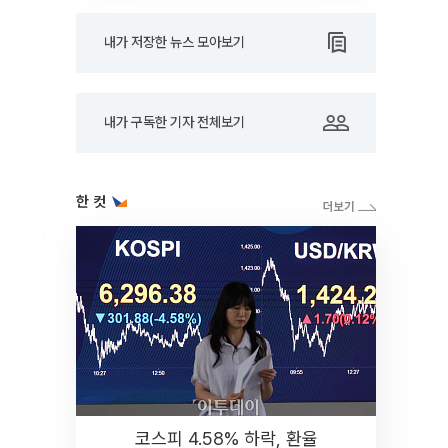
내가 저장한 뉴스 모아보기
내가 구독한 기자 전체보기
한 컷
코스피 4.58% 하락, 환율