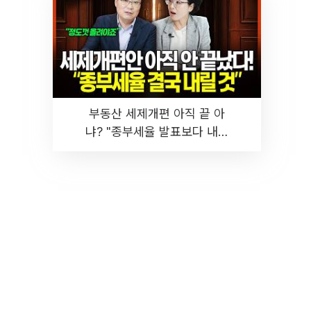
부동산 세제개편 아직 끝 아
냐? "종부세율 발표보다 내릴
것" 장기거주·양도세 전망 I 집
땅지성 I 김인만, 진미윤