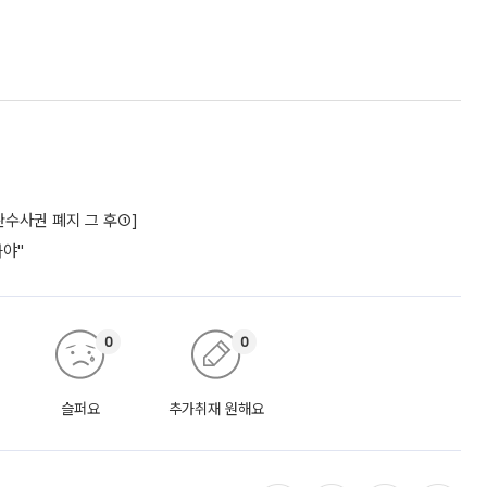
수사권 폐지 그 후①]
놔야"
0
0
슬퍼요
추가취재 원해요