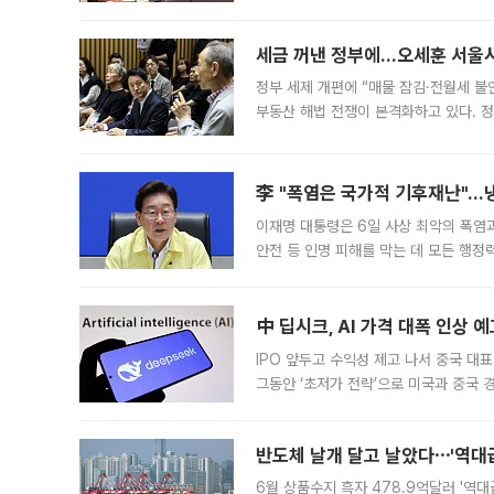
최근 상법·자본시장법 개정으로 기업 지
세금 꺼낸 정부에…오세훈 서울시장
정부 세제 개편에 “매물 잠김·전월세 불
부동산 해법 전쟁이 본격화하고 있다. 
드를 꺼내자 서울시는 전·월세 부담만 
李 "폭염은 국가적 기후재난"…냉
이재명 대통령은 6일 사상 최악의 폭염
안전 등 인명 피해를 막는 데 모든 행
인프라 확충 계획을 내년도 예산안에 반
中 딥시크, AI 가격 대폭 인상 
IPO 앞두고 수익성 제고 나서 중국 대표
그동안 ‘초저가 전략’으로 미국과 중국
가된다. 블룸버그통신에 따르면 딥시크는
반도체 날개 달고 날았다⋯'역대급
6월 상품수지 흑자 478.9억달러 '역대