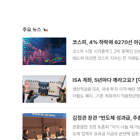
주요 뉴스
코스피, 4% 하락에 6270선 마
코스피 시장 시가총액 1, 2위 종목인 
래소에 따르면 코스피 지수는 전 거래일 대
1.81% 내린 6478.75에 출발한 코
다. 이날 오전
ISA 계좌, 5년마다 깨라고요? 
생산적금융 ISA, 국내 투자 이자·배당
이월도 폐지…기존 계좌까지 적용청년형 
는 5년마다 계좌를 해지하라는 건가요?”
편을
김정관 장관 “반도체 성과급, 
관훈클럽 초청 토론회 “이익 나눌 때 아
도체 업계의 성과급 지급과 관련해 일정