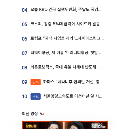
오늘 KBO 긴급 실행위원회, 주말도 폭염취소 될까
04
코스피, 장중 5%대 급락에 사이드카 발동…삼성·SK 동반 폭락
05
트럼프 “자석 사업을 하라”…제이에스링크, 비중국 영구자석 공급망 구축 속도
06
티웨이항공, 새 이름 '트리니티항공' 첫발…SSC 전략 본격화
07
라온로보틱스, 국내 유일 차세대 반도체 공정 로봇 개발 ‘고객사 테스트 진행’
08
하마스 “네타냐후 합의안 거절, 총선 앞두고 시간 끌기”
09
단독
서울양양고속도로 이천터널 앞 사고 발생
10
속보
최신 영상