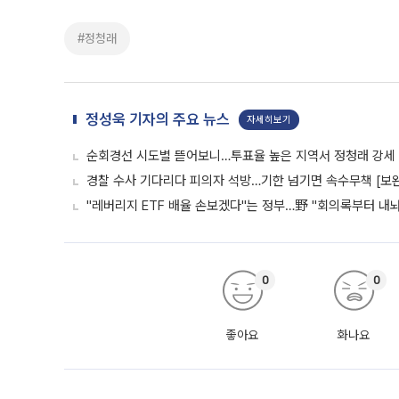
#정청래
정성욱 기자의 주요 뉴스
자세히보기
순회경선 시도별 뜯어보니…투표율 높은 지역서 정청래 강세
경찰 수사 기다리다 피의자 석방…기한 넘기면 속수무책 [보완
"레버리지 ETF 배율 손보겠다"는 정부…野 "회의록부터 내
0
0
좋아요
화나요