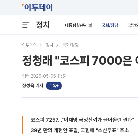
정치
대통령실/총리실
국회/정당
국방/
이투데이
정치
국회/정당
정청래 "코스피 7000
입력 2026-05-06 11:51
정성욱 기자
구독
코스피 7257…"이재명 국정신뢰가 끌어올린 결과"
39년 만의 개헌안 표결, 국힘에 "소신투표" 호소