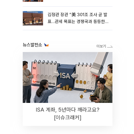
김정관 장관 “美 301조 조사 곧 발
표…관세 목표는 경쟁국과 동등한
수준” [종합]
뉴스발전소
ISA 계좌, 5년마다 깨라고요?
[이슈크래커]