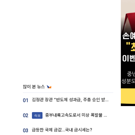
많이 본 뉴스
김정관 장관 “반도체 성과급, 주총 승인 받도록”…상법·자본시장법 개정 시사
01
중부내륙고속도로서 미상 폭발물 발견
02
속보
급등한 국제 금값…국내 금시세는?
03