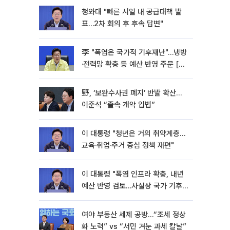
청와대 "빠른 시일 내 공급대책 발
표…2차 회의 후 후속 답변"
李 "폭염은 국가적 기후재난"…냉방
·전력망 확충 등 예산 반영 주문 [종
합]
野, ‘보완수사권 폐지’ 반발 확산…
이준석 “졸속 개악 입법”
이 대통령 "청년은 거의 취약계층…
교육·취업·주거 중심 정책 재편"
이 대통령 "폭염 인프라 확충, 내년
예산 반영 검토…사실상 국가 기후
재난"
여야 부동산 세제 공방…“조세 정상
화 노력” vs “서민 겨눈 과세 칼날”