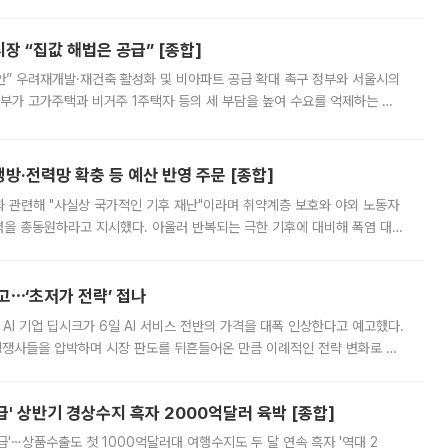
배구조와 주주권 강화 논의가 이어지는 가운데, 핵심 연구인력에 대한
 “집값 해법은 공급” [종합]
안” 우려재개발·재건축 활성화 및 비아파트 공급 확대 촉구 정부와 서울시의
정부가 고가주택과 비거주 1주택자 등의 세 부담을 높여 수요를 억제하는 카
키울 것이라며 세금이 아닌 공급이 근본적인 처방이라고 전면 반박했다.
방·전력망 확충 등 예산 반영 주문 [종합]
과 관련해 "사실상 국가적인 기후 재난"이라며 취약계층 보호와 야외 노동자
정력을 총동원하라고 지시했다. 아울러 반복되는 극한 기후에 대비해 폭염 대응
영하는 방안도 검토하라고 주문했다. 이 대통령은 이날 폭염·가뭄 대
예고⋯‘초저가 전략’ 접나
 AI 기업 딥시크가 6일 AI 서비스 전반의 가격을 대폭 인상한다고 예고했다.
 경쟁사들을 압박하며 시장 판도를 뒤흔들어온 만큼 이례적인 전략 변화로 평
 이날 공지를 통해 구체적인 인상 폭은 공개하지 않았지만 상당한 수
' 상반기 경상수지 흑자 2000억달러 육박 [종합]
급'⋯상품수출도 첫 1000억달러대 여행수지도 두 달 연속 흑자 '역대 2