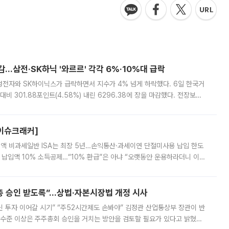
감…삼전·SK하닉 '와르르' 각각 6%·10%대 급락
삼성전자와 SK하이닉스가 급락하면서 지수가 4% 넘게 하락했다. 6일 한국거
비 301.88포인트(4.58%) 내린 6296.38에 장을 마감했다. 전장보다
스피는 장중 한때 6550.94까지 오르기도 했으나 6238.32까지 밀리기도 했
[이슈크래커]
 전액 비과세일반 ISA는 최장 5년…손익통산·과세이연 단절미사용 납입 한도
납입액 10% 소득공제…“10% 환급”은 아냐 “오랫동안 운용하라더니 이제
 ‘만능 절세 통장’으로 불리는 개인종합자산관리계좌(ISA)가 두 갈래로 개
주총 승인 받도록”…상법·자본시장법 개정 시사
닌 투자 이어갈 시기” “주52시간제도 손봐야” 김정관 산업통상부 장관이 반
 수준 이상은 주주총회 승인을 거치는 방안을 검토할 필요가 있다고 밝혔다.