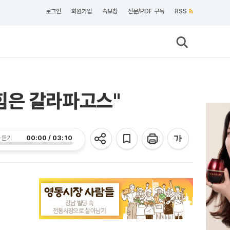
로그인
회원가입
속보창
신문/PDF 구독
RSS
힘은 갈라파고스"
00:00 / 03:10
 듣기