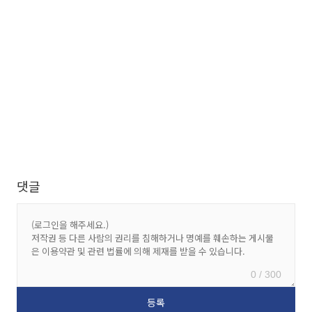
댓글
0 / 300