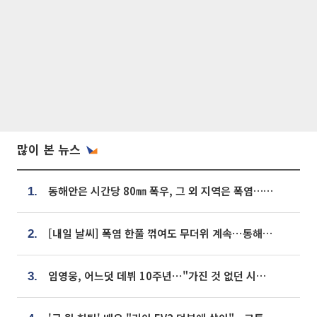
많이 본 뉴스
동해안은 시간당 80㎜ 폭우, 그 외 지역은 폭염…‘극과 극 날씨’
1.
[내일 날씨] 폭염 한풀 꺾여도 무더위 계속⋯동해안 이틀 연속 비
2.
임영웅, 어느덧 데뷔 10주년⋯"가진 것 없던 시절, 내 앞엔 20명의 팬뿐"
3.