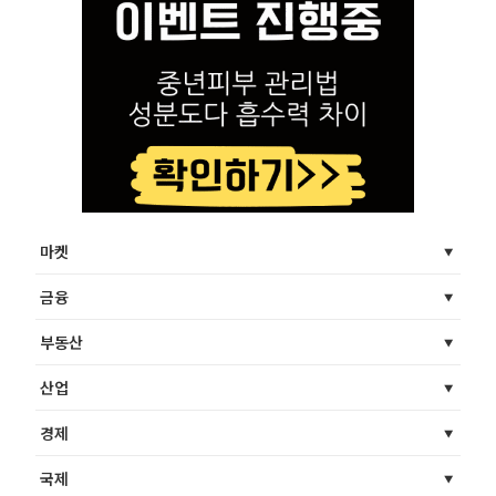
마켓
금융
부동산
산업
경제
국제