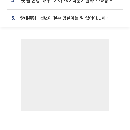
'굿 윌 헌팅' 배우 "기아 EV2 덕분에 살아"…교통사고 후 안전성 극찬
4.
李대통령 “청년이 결혼 망설이는 일 없어야...제도상 불이익 조사”
5.