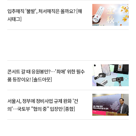
입추매직 '불발', 처서매직은 올까요? [해
시태그]
콘서트 갈 때 응원봉만?⋯'최애' 위한 필수
품 등장이오! [솔드아웃]
서울시, 정부에 정비사업 규제 완화 '건
의'⋯국토부 "협의 중" 입장만 [종합]