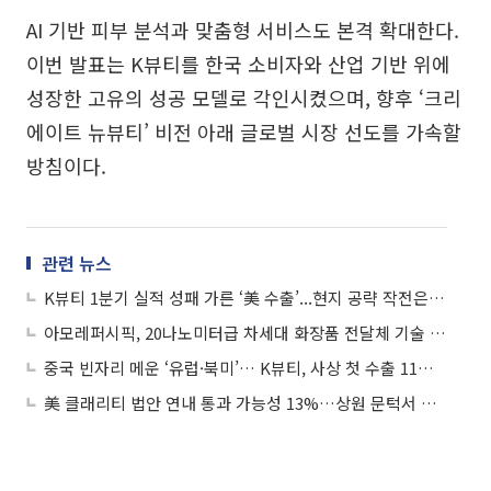
AI 기반 피부 분석과 맞춤형 서비스도 본격 확대한다.
이번 발표는 K뷰티를 한국 소비자와 산업 기반 위에
성장한 고유의 성공 모델로 각인시켰으며, 향후 ‘크리
에이트 뉴뷰티’ 비전 아래 글로벌 시장 선도를 가속할
방침이다.
관련 뉴스
K뷰티 1분기 실적 성패 가른 ‘美 수출’...현지 공략 작전은 ‘3사 3색’
아모레퍼시픽, 20나노미터급 차세대 화장품 전달체 기술 개발
중국 빈자리 메운 ‘유럽·북미’… K뷰티, 사상 첫 수출 11억달러 고지 밟았다
美 클래리티 법안 연내 통과 가능성 13%…상원 문턱서 제동