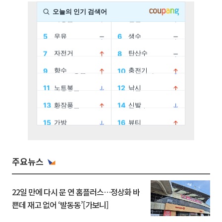
주요뉴스
22일 만에 다시 문 연 홈플러스…정상화 바
쁜데 재고 없어 ‘발동동’[가보니]