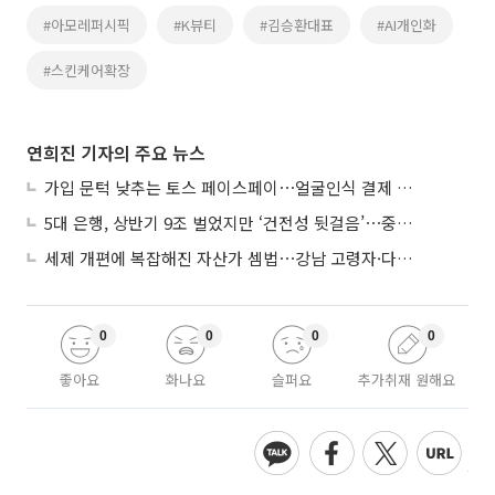
#아모레퍼시픽
#K뷰티
#김승환대표
#AI개인화
#스킨케어확장
연희진 기자의 주요 뉴스
가입 문턱 낮추는 토스 페이스페이⋯얼굴인식 결제 확산 속도낸다
5대 은행, 상반기 9조 벌었지만 ‘건전성 뒷걸음’⋯중기대출 문턱 높아지나
세제 개편에 복잡해진 자산가 셈법⋯강남 고령자·다주택자 ‘자산재편 고심’
0
0
0
0
좋아요
화나요
슬퍼요
추가취재 원해요