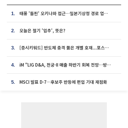
태풍 '돌핀' 오키나와 접근…일본기상청 경로 업데이트
1.
오늘은 절기 '입추', 뜻은?
2.
[증시키워드] 반도체 충격 뚫은 개별 호재...포스코퓨처엠·에코프로·한화솔루션 '눈길'
3.
iM "LIG D&A, 천궁-II 매출 하반기 회복 전망…방산 톱픽 유지"
4.
MSCI 발표 D-7…후보주 반등에 편입 기대 재점화
5.