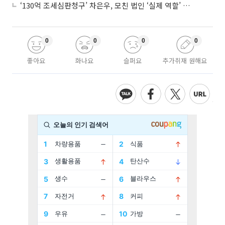
‘130억 조세심판청구’ 차은우, 모친 법인 ‘실제 역할’ 다툴 듯
0
0
0
0
좋아요
화나요
슬퍼요
추가취재 원해요