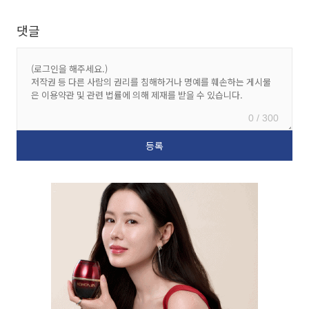
댓글
0 / 300