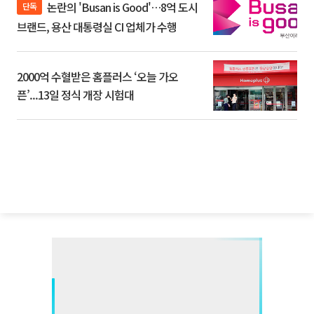
논란의 'Busan is Good'…8억 도시
단독
브랜드, 용산 대통령실 CI 업체가 수행
2000억 수혈받은 홈플러스 ‘오늘 가오
픈’...13일 정식 개장 시험대