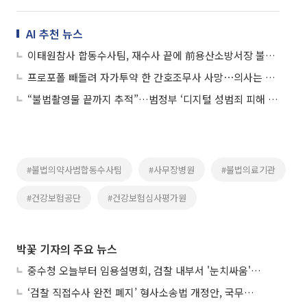
AI 추천 뉴스
이태원참사 합동수사팀, 재수사 끝에 前용산소방서장 불구속기소
프로포폴 빼돌려 자가투약 한 간호조무사 사망⋯의사는 허위보고
“불법촬영물 끝까지 추적”…범정부 ‘디지털 성범죄 피해 통합지원단’ 출범
#불법의약사범합동수사팀
#사무장병원
#불법의료기관
#건강보험공단
#건강보험심사평가원
박꽃 기자의 주요 뉴스
중수청 오늘부터 임용설명회, 검찰 내부서 '눈치싸움' 기류변화도
‘검찰 직접수사 완전 폐지’ 형사소송법 개정안, 국무회의 통과