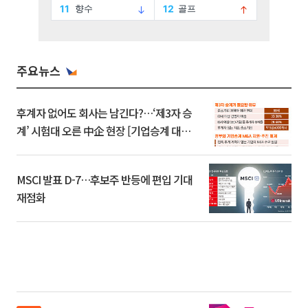
주요뉴스
후계자 없어도 회사는 남긴다?…‘제3자 승
계’ 시험대 오른 中企 현장 [기업승계 대전
환]
MSCI 발표 D-7…후보주 반등에 편입 기대
재점화